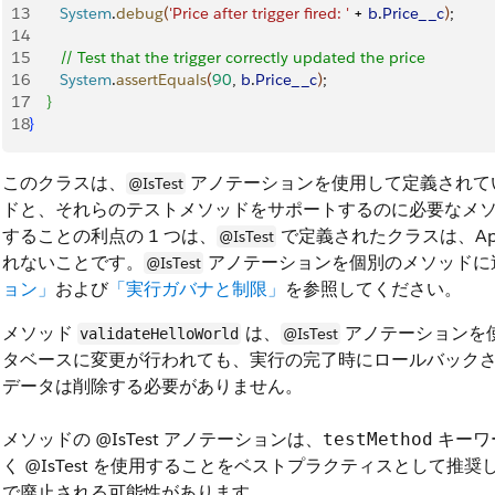
13
       System
.
debug
(
'Price after trigger fired: '
 + 
b
.
Price__c
)
;
14
15
       // Test that the trigger correctly updated the price
16
       System
.
assertEquals
(
90
, 
b
.
Price__c
)
;
17
}
18
}
このクラスは、
アノテーションを使用して定義されて
@IsTest
ドと、それらのテストメソッドをサポートするのに必要なメ
することの利点の 1 つは、
で定義されたクラスは、Ape
@IsTest
れないことです。
アノテーションを個別のメソッドに
@IsTest
ョン」
および
「実行ガバナと制限」
を参照してください。
メソッド
は、
アノテーションを
@IsTest
validateHelloWorld
タベースに変更が行われても、実行の完了時にロールバック
データは削除する必要がありません。
メソッドの
@IsTest
アノテーションは、
キーワー
testMethod
く
@IsTest
を使用することをベストプラクティスとして推奨
で廃止される可能性があります。