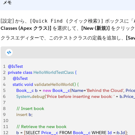
メモ
[設定] から、
ボックスに
[Quick Find (クイック検索)]
「
Classes (Apex クラス)]
を選択して、
[New (新規)]
をクリック
クラスエディターで、このテストクラスの定義を追加し、
[Sa
1
@IsTest
2
private
 class
 HelloWorldTestClass
{
3
    @IsTest
4
    static
 void
 validateHelloWorld
(
)
{
5
       Book__c
 b
 = 
new
 Book__c
(
Name
=
'Behind the Cloud'
, 
Pric
6
       System
.
debug
(
'Price before inserting new book: '
 + 
b
.
Price
7
8
       // Insert book
9
       insert
 b
;
10
11
       // Retrieve the new book
12
       b
 = 
[
SELECT 
Price__c
 FROM 
Book__c
 WHERE 
Id
 =:
b
.
Id
]
;