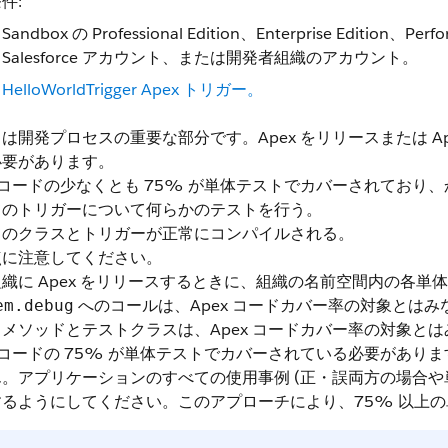
件:
Sandbox の Professional Edition、Enterprise Edition、Pe
Salesforce アカウント、または開発者組織のアカウント。
HelloWorldTrigger Apex トリガー。
は開発プロセスの重要な部分です。Apex をリリースまたは Ap
必要があります。
x コードの少なくとも 75% が単体テストでカバーされてお
てのトリガーについて何らかのテストを行う。
てのクラスとトリガーが正常にコンパイルされる。
点に注意してください。
織に Apex をリリースするときに、組織の名前空間内の各
へのコールは、Apex コードカバー率の対象とはみ
em.debug
メソッドとテストクラスは、Apex コードカバー率の対象と
x コードの 75% が単体テストでカバーされている必要があ
。アプリケーションのすべての使用事例 (正・誤両方の場合や
するようにしてください。このアプローチにより、75% 以上