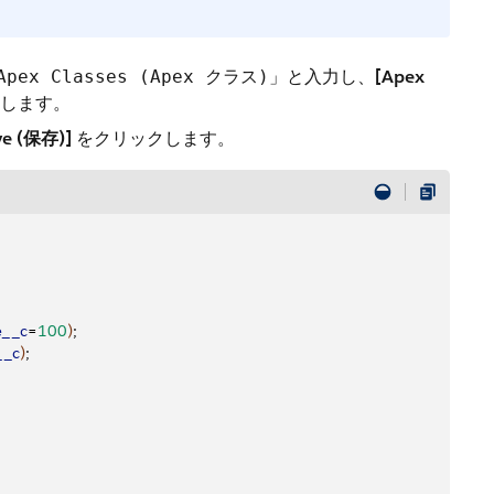
と入力し、
[Apex
Apex Classes (Apex クラス)」
します。
ve (保存)]
をクリックします。
e__c
=
100
)
;
__c
)
;