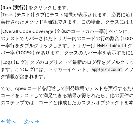
[Run (実行)]
をクリックします。
[Tests (テスト)] タブにテスト結果が表示されます。必要に応
実行されたメソッドを確認できます。この場合、クラスには 1
[Overall Code Coverage (全体のコードカバー率)
のテストでカバーされたトリガー内のコードの行の割合 (100
ー率行をダブルクリックします。トリガーは
ク
MyHelloWorld
バー率 (100%) があります。クラスのカバー率を表示するに
[Logs (ログ)] タブのログリストで最新のログ行をダブ
ます。このログには、トリガーイベント、
メソ
applyDiscount
グ情報が含まれます。
までで、Apex コードを記述して開発環境でテストを実行する
、コードをテストして満足できる結果が得られたら、他の要件
次のステップでは、コードと作成したカスタムオブジェクトを
← 前へ
次へ →