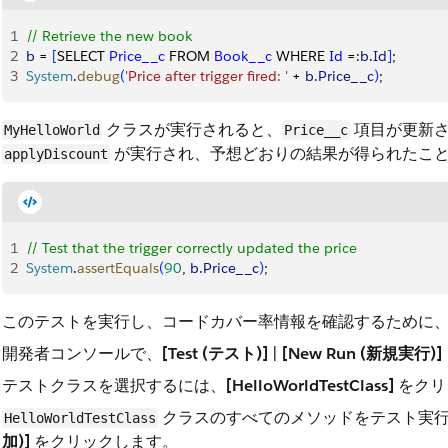
1
// Retrieve the new book
2
b
 = 
[
SELECT 
Price__c
 FROM 
Book__c
 WHERE 
Id
 =:
b
.
Id
]
;
3
System
.
debug
(
'Price after trigger fired: '
 + 
b
.
Price__c
)
;
クラスが実行されると、
項目が更新さ
MyHelloWorld
Price__c
が実行され、予想どおりの結果が得られたこ
applyDiscount
1
// Test that the trigger correctly updated the price
2
System
.
assertEquals
(
90
, 
b
.
Price__c
)
;
このテストを実行し、コードカバー率情報を確認するために
開発者コンソールで、
[Test (テスト)]
|
[New Run (新規実行)]
テストクラスを選択するには、
[HelloWorldTestClass]
をクリ
クラスのすべてのメソッドをテスト実
HelloWorldTestClass
加)]
をクリックします。