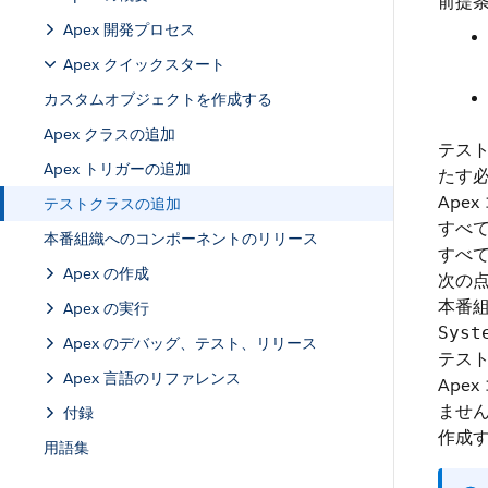
前提条
Apex 開発プロセス
Apex クイックスタート
カスタムオブジェクトを作成する
Apex クラスの追加
テスト
Apex トリガーの追加
たす
Ape
テストクラスの追加
すべ
本番組織へのコンポーネントのリリース
すべ
Apex の作成
次の
本番組
Apex の実行
Syst
Apex のデバッグ、テスト、リリース
テスト
Apex 言語のリファレンス
Ape
ません
付録
作成
用語集