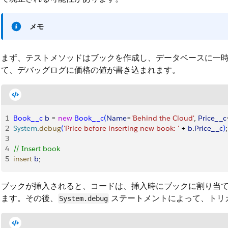
メモ
まず、テストメソッドはブックを作成し、データベースに一
て、デバッグログに価格の値が書き込まれます。
1
Book__c
 b
 = 
new
 Book__c
(
Name
=
'Behind the Cloud'
, 
Price__c
2
System
.
debug
(
'Price before inserting new book: '
 + 
b
.
Price__c
)
;
3
4
// Insert book
5
insert
 b
;
ブックが挿入されると、コードは、挿入時にブックに割り当てら
ます。その後、
ステートメントによって、トリ
System.debug