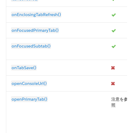
onEnclosingTabRefresh()
onFocusedPrimaryTab()
onFocusedSubtab()
onTabSave()
openConsoleUrl()
openPrimaryTab()
注意を参
照