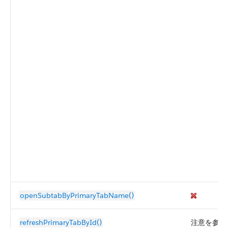
openSubtabByPrimaryTabName()
refreshPrimaryTabById()
注意を参