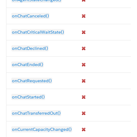
onChatCanceled()
onChatCriticalWaitState()
onChatDeclined()
onChatEnded()
onChatRequested()
onChatStarted()
onChatTransferredOut()
onCurrentCapacityChanged()