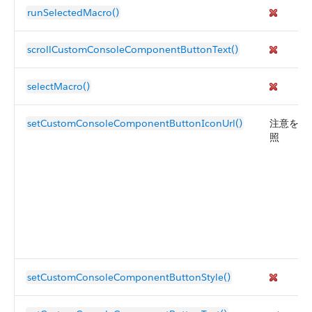
runSelectedMacro()
scrollCustomConsoleComponentButtonText()
selectMacro()
setCustomConsoleComponentButtonIconUrl()
注意を参
照
setCustomConsoleComponentButtonStyle()