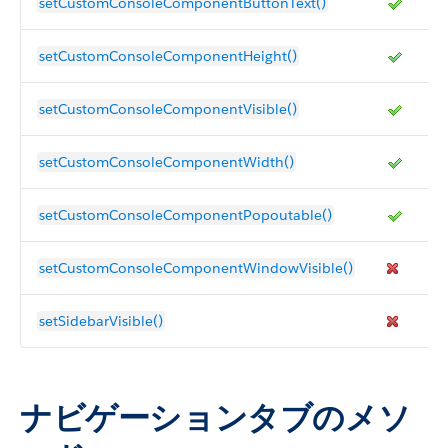
setCustomConsoleComponentButtonText()
setCustomConsoleComponentHeight()
setCustomConsoleComponentVisible()
setCustomConsoleComponentWidth()
setCustomConsoleComponentPopoutable()
setCustomConsoleComponentWindowVisible()
setSidebarVisible()
ナビゲーションタブのメソ