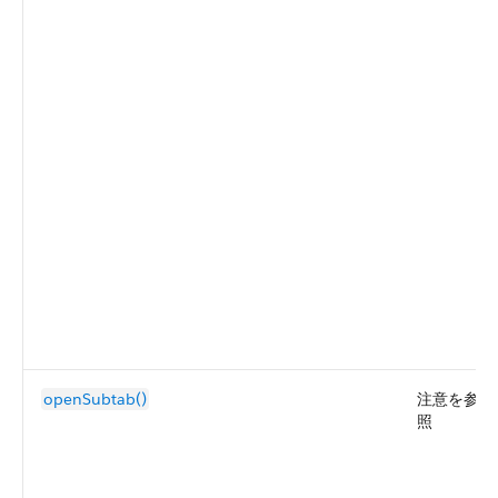
openSubtab()
注意を参
照