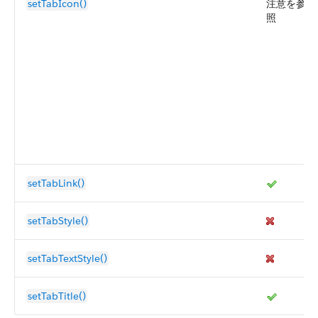
setTabIcon()
注意を参
照
setTabLink()
setTabStyle()
setTabTextStyle()
setTabTitle()