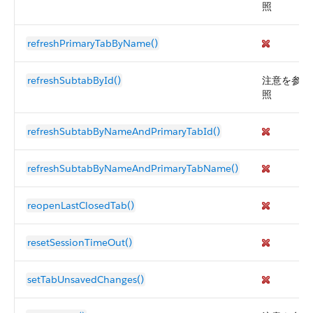
照
refreshPrimaryTabByName()
refreshSubtabById()
注意を参
照
refreshSubtabByNameAndPrimaryTabId()
refreshSubtabByNameAndPrimaryTabName()
reopenLastClosedTab()
resetSessionTimeOut()
setTabUnsavedChanges()