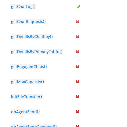
getChatLog()
getChatRequests()
getDetailsByChatKey()
getDetailsByPrimaryTabId()
getEngagedChats()
getMaxCapacity()
initFileTransfer()
onAgentSend()
onAgentStateChanged()