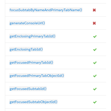
focusSubtabByNameAndPrimaryTabName()
generateConsoleUrl()
getEnclosingPrimaryTabId()
getEnclosingTabId()
getFocusedPrimaryTabId()
getFocusedPrimaryTabObjectId()
getFocusedSubtabId()
getFocusedSubtabObjectId()