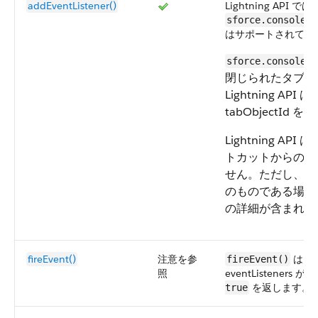
addEventListener()
Lightning API では
sforce.console.C
はサポートされてい
sforce.console.C
閉じられたタブの 
Lightning API 
tabObjectId 
Lightning A
トカットからの特
せん。ただし、応
のものである場合
の詳細が含まれま
fireEvent()
注意を参
は、指
fireEvent()
照
eventListener
を返します。
true