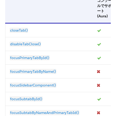
コンソー
ルでサポ
ート
(Aura)
closeTab()
disableTabClose()
focusPrimaryTabById()
focusPrimaryTabByName()
focusSidebarComponent()
focusSubtabById()
focusSubtabByNameAndPrimaryTabId()