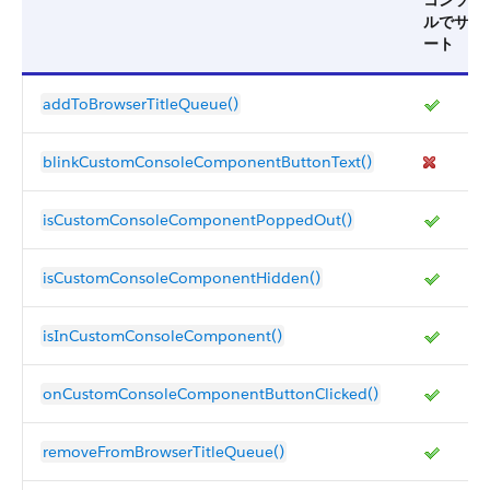
コンソー
ルでサポ
ート
addToBrowserTitleQueue()
blinkCustomConsoleComponentButtonText()
isCustomConsoleComponentPoppedOut()
isCustomConsoleComponentHidden()
isInCustomConsoleComponent()
onCustomConsoleComponentButtonClicked()
removeFromBrowserTitleQueue()