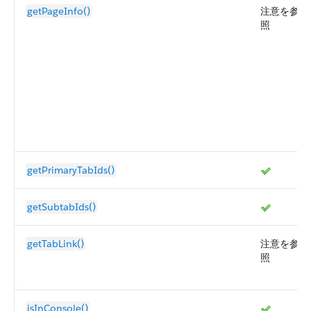
getPageInfo()
注意を参
照
getPrimaryTabIds()
getSubtabIds()
getTabLink()
注意を参
照
isInConsole()