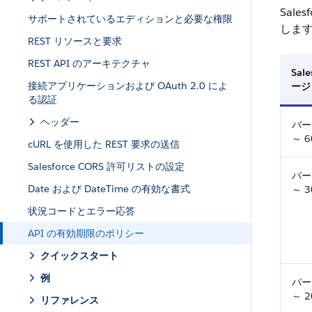
Sal
サポートされているエディションと必要な権限
しま
REST リソースと要求
REST API のアーキテクチャ
Sale
接続アプリケーションおよび OAuth 2.0 によ
ージ
る認証
ヘッダー
バー
～ 6
cURL を使用した REST 要求の送信
Salesforce CORS 許可リストの設定
バー
Date および DateTime の有効な書式
～ 3
状況コードとエラー応答
API の有効期限のポリシー
クイックスタート
例
バー
～ 2
リファレンス