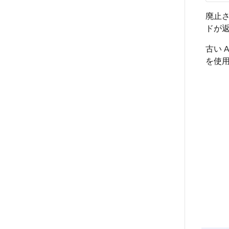
廃止さ
ドが
古い 
を使