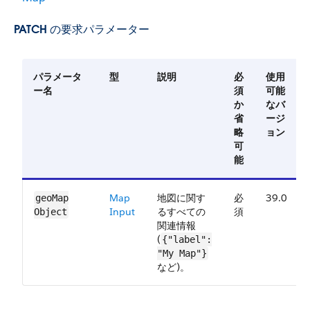
PATCH の要求パラメーター
パラメータ
型
説明
必
使用
ー名
須
可能
か
なバ
省
ージ
略
ョン
可
能
Map​
地図に関す
必
39.0
geo​Map​
Input
るすべての
須
Object
関連情報
(
{"label":
"My Map"}
など)。