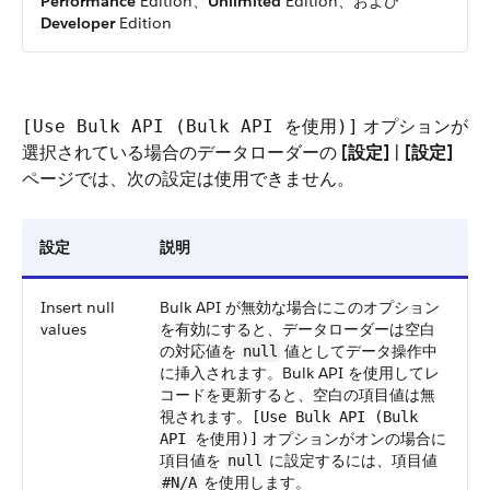
Performance
Edition、
Unlimited
Edition、および
Developer
Edition
オプションが
[Use Bulk API (Bulk API を使用)]
選択されている場合のデータローダーの
[設定]
|
[設定]
ページでは、次の設定は使用できません。
設定
説明
Insert null
Bulk API が無効な場合にこのオプション
values
を有効にすると、データローダーは空白
の対応値を
値としてデータ操作中
null
に挿入されます。Bulk API を使用してレ
コードを更新すると、空白の項目値は無
視されます。
[Use Bulk API (Bulk
オプションがオンの場合に
API を使用)]
項目値を
に設定するには、項目値
null
を使用します。
#N/A