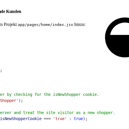
ende Kunden
em Projekt
hinzu:
app/pages/home/index.jsx
;
er by checking for the isNewShopper cookie.
Shopper'
)
;
erver and treat the site visitor as a new shopper.
isNewShopperCookie
 === 
'true'
 : 
true
)
;