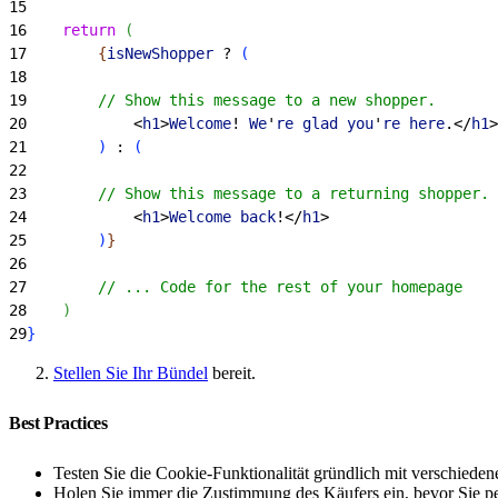
15
16
    return
(
17
{
isNewShopper
 ? 
(
18
19
        // Show this message to a new shopper.
20
<
h1
>
Welcome
! 
We
'
re
 glad
 you
'
re
 here
.
<
/
h1
>
21
)
 : 
(
22
23
        // Show this message to a returning shopper.
24
<
h1
>
Welcome
 back
!
<
/
h1
>
25
)
}
26
27
        // ... Code for the rest of your homepage
28
)
29
}
Stellen Sie Ihr Bündel
bereit.
Best Practices
Testen Sie die Cookie-Funktionalität gründlich mit verschied
Holen Sie immer die Zustimmung des Käufers ein, bevor Sie pe