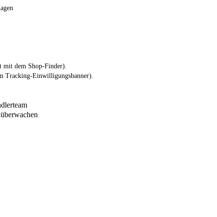
lagen
ft mit dem Shop-Finder).
em Tracking-Einwilligungsbanner).
ndlerteam
d überwachen