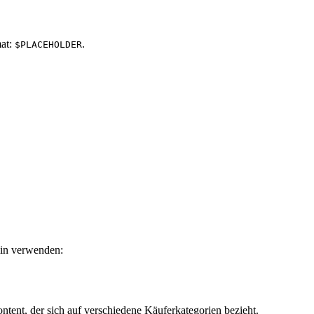
mat:
.
$PLACEHOLDER
min verwenden:
tent, der sich auf verschiedene Käuferkategorien bezieht.