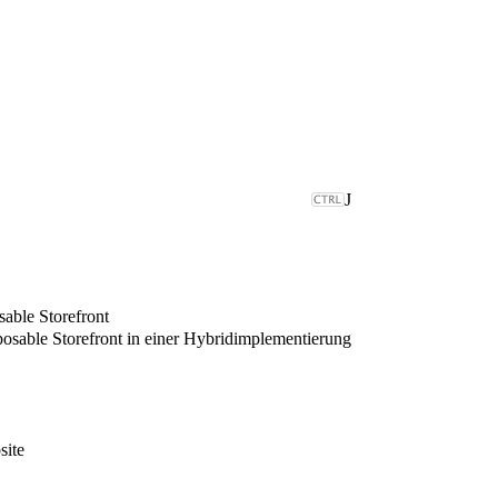
J
able Storefront
able Storefront in einer Hybridimplementierung
site