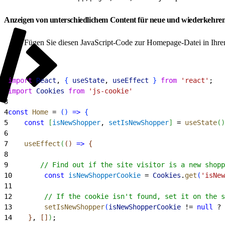
Anzeigen von unterschiedlichem Content für neue und wiederkehr
Fügen Sie diesen JavaScript-Code zur Homepage-Datei in Ihr
1
import
 React
, 
{
useState
, 
useEffect
}
from
 'react'
;
2
import
 Cookies
 from
 'js-cookie'
3
4
const
 Home
 = 
(
)
=
>
{
5
    const
[
isNewShopper
, 
setIsNewShopper
]
 = 
useState
(
)
6
7
    useEffect
(
(
)
=
>
{
8
9
        // Find out if the site visitor is a new shopp
10
        const
 isNewShopperCookie
 = 
Cookies
.
get
(
'isNew
11
12
        // If the cookie isn't found, set it on the s
13
        setIsNewShopper
(
isNewShopperCookie
 != 
null
 ? 
14
}
, 
[
]
)
;