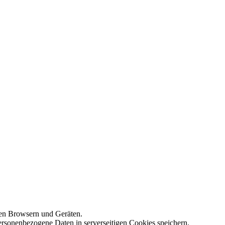
enen Browsern und Geräten.
rsonenbezogene Daten in serverseitigen Cookies speichern.