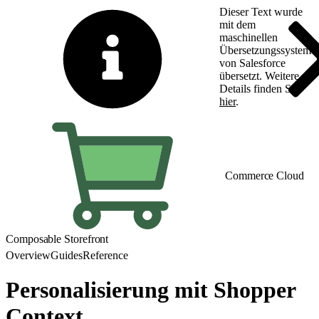
Dieser Text wurde
mit dem
maschinellen
Übersetzungssystem
von Salesforce
übersetzt. Weitere
Details finden Sie
hier
.
Zu Englisch wechseln
Commerce Cloud
Composable Storefront
Overview
Guides
Reference
Personalisierung mit Shopper
Context