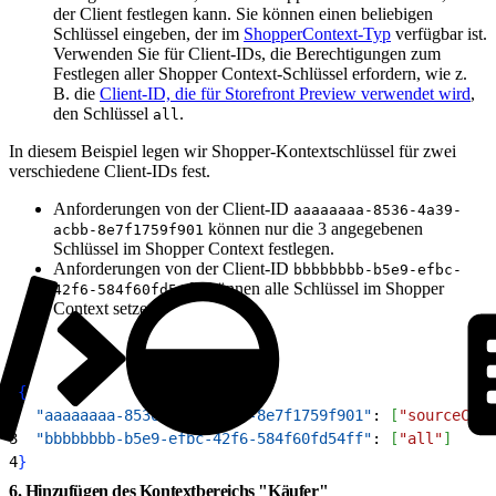
der Client festlegen kann. Sie können einen beliebigen
Schlüssel eingeben, der im
ShopperContext-Typ
verfügbar ist.
Verwenden Sie für Client-IDs, die Berechtigungen zum
Festlegen aller Shopper Context-Schlüssel erfordern, wie z.
B. die
Client-ID, die für Storefront Preview verwendet wird
,
den Schlüssel
.
all
In diesem Beispiel legen wir Shopper-Kontextschlüssel für zwei
verschiedene Client-IDs fest.
Anforderungen von der Client-ID
aaaaaaaa-8536-4a39-
können nur die 3 angegebenen
acbb-8e7f1759f901
Schlüssel im Shopper Context festlegen.
Anforderungen von der Client-ID
bbbbbbbb-b5e9-efbc-
können alle Schlüssel im Shopper
42f6-584f60fd54ff
Context setzen.
1
{
2
  "aaaaaaaa-8536-4a39-acbb-8e7f1759f901"
: 
[
"sourceCode
3
  "bbbbbbbb-b5e9-efbc-42f6-584f60fd54ff"
: 
[
"all"
]
4
}
6. Hinzufügen des Kontextbereichs "Käufer"