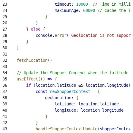
23
                    timeout:
 10000
, 
// Time in millis
24
                    maximumAge:
 60000
 // Cache the lo
25
}
26
)
27
}
else
{
28
            console
.
error
(
'Geolocation is not support
29
}
30
}
31
32
    fetchLocation
(
)
33
34
    // Update the Shopper Context when the latitude a
35
    useEffect
(
(
)
=
>
{
36
        if
(
location
.
latitude
 && 
location
.
longitude
)
37
            const
 newShopperContext
 = 
{
38
                geoLocation:
{
39
                    latitude:
 location
.
latitude
,
40
                    longitude:
 location
.
longitude
41
}
42
}
43
            handleShopperContextUpdate
(
shopperContext