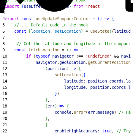
2
import
{
useEffect
, 
useState
}
from
 'react'
3
4
export
 const
 useUpdateShopperContext
 = 
(
)
=
>
{
5
    // ... Default code in the hook
6
    const
[
location
, 
setLocation
]
 = 
useState
(
{
latitude
7
8
     // Get the latitude and longitude of the shopper'
9
    const
 fetchLocation
 = 
(
)
=
>
{
10
        if
(
typeof
 navigator
 !== 
'undefined'
 && 
navig
11
            navigator
.
geolocation
.
getCurrentPosition
(
12
(
position
)
=
>
{
13
                    setLocation
(
{
14
                        latitude:
 position
.
coords
.
lat
15
                        longitude:
 position
.
coords
.
lo
16
}
)
17
}
,
18
(
err
)
=
>
{
19
                    console
.
error
(
err
.
message
)
// Han
20
}
,
21
{
22
                    enableHighAccuracy:
 true
, 
// Try 