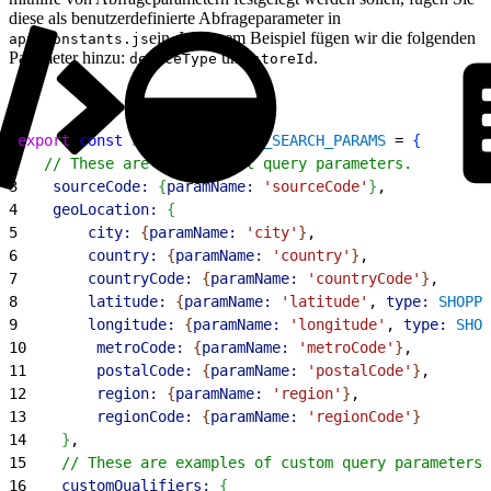
diese als benutzerdefinierte Abfrageparameter in
ein. In diesem Beispiel fügen wir die folgenden
app/constants.js
Parameter hinzu:
und
.
deviceType
storeId
1
export
 const
 SHOPPER_CONTEXT_SEARCH_PARAMS
 = 
{
2
   // These are the default query parameters.
3
    sourceCode:
{
paramName:
 'sourceCode'
}
,
4
    geoLocation:
{
5
        city:
{
paramName:
 'city'
}
,
6
        country:
{
paramName:
 'country'
}
,
7
        countryCode:
{
paramName:
 'countryCode'
}
,
8
        latitude:
{
paramName:
 'latitude'
, 
type:
 SHOPPE
9
        longitude:
{
paramName:
 'longitude'
, 
type:
 SHOP
10
        metroCode:
{
paramName:
 'metroCode'
}
,
11
        postalCode:
{
paramName:
 'postalCode'
}
,
12
        region:
{
paramName:
 'region'
}
,
13
        regionCode:
{
paramName:
 'regionCode'
}
14
}
,
15
    // These are examples of custom query parameters 
16
    customQualifiers:
{