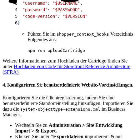
3
  "username"
: 
"$USERNAME"
,
4
  "password"
: 
"$PASSWORD"
,
5
  "code-version"
: 
"$VERSION"
6
}
Führen Sie im
Verzeichnis
shopper_context_hooks
Folgendes aus:
npm run uploadCartridge
Weitere Informationen zum Hochladen der Cartridge finden Sie
unter
Hochladen von Code für Storefront Reference Architecture
(SFRA).
4. Konfigurieren Sie benutzerdefinierte Website-Voreinstellungen.
Konfigurieren Sie die Clientregistrierung, indem Sie eine
benutzerdefinierte Standorteinstellung hinzufügen. Importieren Sie
dazu die
im Business
system-objecttype-extensions.xml
Manager.
Wechseln Sie zu
Administration
> Site Entwicklung
Import >
& Export.
Klicken Sie unter
“Exportdateien
importieren” & auf