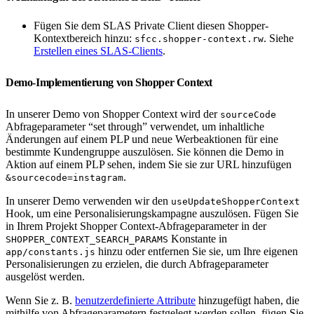
Fügen Sie dem SLAS Private Client diesen Shopper-
Kontextbereich hinzu:
. Siehe
sfcc.shopper-context.rw
Erstellen eines SLAS-Clients
.
Demo-Implementierung von Shopper Context
In unserer Demo von Shopper Context wird der
sourceCode
Abfrageparameter “set through” verwendet, um inhaltliche
Änderungen auf einem PLP und neue Werbeaktionen für eine
bestimmte Kundengruppe auszulösen. Sie können die Demo in
Aktion auf einem PLP sehen, indem Sie sie zur URL hinzufügen
.
&sourcecode=instagram
In unserer Demo verwenden wir den
useUpdateShopperContext
Hook, um eine Personalisierungskampagne auszulösen. Fügen Sie
in Ihrem Projekt Shopper Context-Abfrageparameter in der
Konstante in
SHOPPER_CONTEXT_SEARCH_PARAMS
hinzu oder entfernen Sie sie, um Ihre eigenen
app/constants.js
Personalisierungen zu erzielen, die durch Abfrageparameter
ausgelöst werden.
Wenn Sie z. B.
benutzerdefinierte Attribute
hinzugefügt haben, die
mithilfe von Abfrageparametern festgelegt werden sollen, fügen Sie