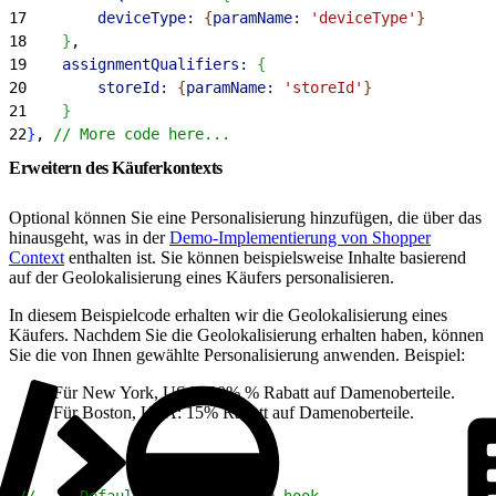
17
        deviceType:
{
paramName:
 'deviceType'
}
18
}
,
19
    assignmentQualifiers:
{
20
        storeId:
{
paramName:
 'storeId'
}
21
}
22
}
, 
// More code here...
Erweitern des Käuferkontexts
Optional können Sie eine Personalisierung hinzufügen, die über das
hinausgeht, was in der
Demo-Implementierung von Shopper
Context
enthalten ist. Sie können beispielsweise Inhalte basierend
auf der Geolokalisierung eines Käufers personalisieren.
In diesem Beispielcode erhalten wir die Geolokalisierung eines
Käufers. Nachdem Sie die Geolokalisierung erhalten haben, können
Sie die von Ihnen gewählte Personalisierung anwenden. Beispiel:
Für New York, USA: 20% % Rabatt auf Damenoberteile.
Für Boston, USA: 15% Rabatt auf Damenoberteile.
1
// ... Default imports in the hook