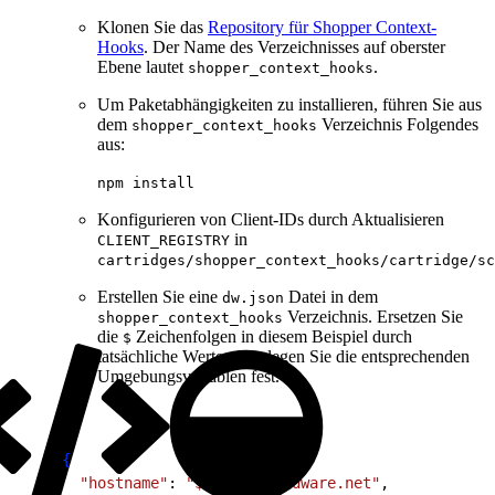
Klonen Sie das
Repository für Shopper Context-
Hooks
. Der Name des Verzeichnisses auf oberster
Ebene lautet
.
shopper_context_hooks
Um Paketabhängigkeiten zu installieren, führen Sie aus
dem
Verzeichnis Folgendes
shopper_context_hooks
aus:
npm install
Konfigurieren von Client-IDs durch Aktualisieren
in
CLIENT_REGISTRY
cartridges/shopper_context_hooks/cartridge/sc
Erstellen Sie eine
Datei in dem
dw.json
Verzeichnis. Ersetzen Sie
shopper_context_hooks
die
Zeichenfolgen in diesem Beispiel durch
$
tatsächliche Werte, oder legen Sie die entsprechenden
Umgebungsvariablen fest.
1
{
2
  "hostname"
: 
"$HOST.demandware.net"
,