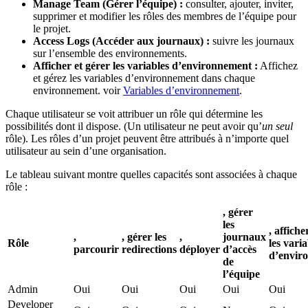
Manage Team (Gérer l’équipe) :
consulter, ajouter, inviter,
supprimer et modifier les rôles des membres de l’équipe pour
le projet.
Access Logs (Accéder aux journaux) :
suivre les journaux
sur l’ensemble des environnements.
Afficher et gérer les variables d’environnement :
Affichez
et gérez les variables d’environnement dans chaque
environnement. voir
Variables d’environnement
.
Chaque utilisateur se voit attribuer un rôle qui détermine les
possibilités dont il dispose. (Un utilisateur ne peut avoir qu’
un seul
rôle). Les rôles d’un projet peuvent être attribués à n’importe quel
utilisateur au sein d’une organisation.
Le tableau suivant montre quelles capacités sont associées à chaque
rôle :
, gérer
les
, affiche
,
, gérer les
,
journaux
Rôle
les varia
parcourir
redirections
déployer
d’accès
d’envir
de
l’équipe
Admin
Oui
Oui
Oui
Oui
Oui
Developer