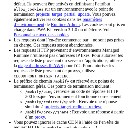
défaut. Ils peuvent être activés en définissant l’attribut
sur un environnement avec le point de
allow_cookies
terminaison
projects_target_partial_update
. Vous pouvez
également activer les cookies dans les
paramètres
d’environnement
de
Runtime Admin
. Les cookies sont pris en
charge dans PWA Kit version 3.1.0 ou ultérieure. Voir
Personnaliser avec des cookies
.
Les requests dont l’en-tête commence par
ne sont pas prises
_
en charge. Ces requests seront abandonnées.
Les requests HTTP provenant d’environnements Managed
Runtime n’utilisent pas d’adresses IP fixes. Pour autoriser les
requests de liste provenant du serveur d’applications, utilisez
la
plage d’adresses IP AWS
pour
. Pour autoriser les
EC2
requests de liste provenant de proxys, utilisez
.
CLOUDFRONT_ORIGIN_FACING
Le préfixe de chemin
est réservé aux points de
/mobify
terminaison gérés. Ces points de terminaison incluent :
: renvoie un code de réponse HTTP
/mobify/ping
200 lorsque l’environnement fonctionne correctement.
: Renvoie une réponse
/mobify/redirect/$path
similaire à
projects_target_redirect_retrieve
.
: Renvoie une réponse à partir
/mobify/proxy/$name
d’un
proxy
.
Vous pouvez ignorer le cache CDN à l’aide de l’en-tête de
request HTTP :
x-mobify-cachebreaker: 1