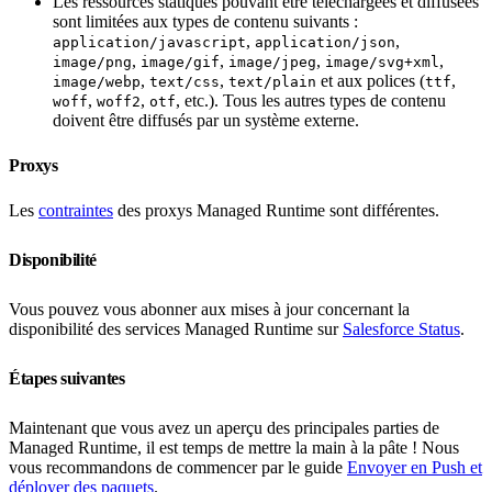
Les ressources statiques pouvant être téléchargées et diffusées
sont limitées aux types de contenu suivants :
,
,
application/javascript
application/json
,
,
,
,
image/png
image/gif
image/jpeg
image/svg+xml
,
,
et aux polices (
,
image/webp
text/css
text/plain
ttf
,
,
, etc.). Tous les autres types de contenu
woff
woff2
otf
doivent être diffusés par un système externe.
Proxys
Les
contraintes
des proxys Managed Runtime sont différentes.
Disponibilité
Vous pouvez vous abonner aux mises à jour concernant la
disponibilité des services Managed Runtime sur
Salesforce Status
.
Étapes suivantes
Maintenant que vous avez un aperçu des principales parties de
Managed Runtime, il est temps de mettre la main à la pâte ! Nous
vous recommandons de commencer par le guide
Envoyer en Push et
déployer des paquets
.