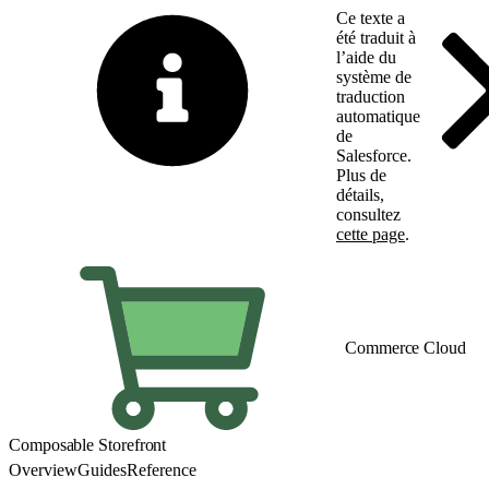
Ce texte a
été traduit à
l’aide du
système de
traduction
automatique
de
Salesforce.
Plus de
détails,
consultez
cette page
.
Basculer vers la page 
Commerce Cloud
Composable Storefront
Overview
Guides
Reference