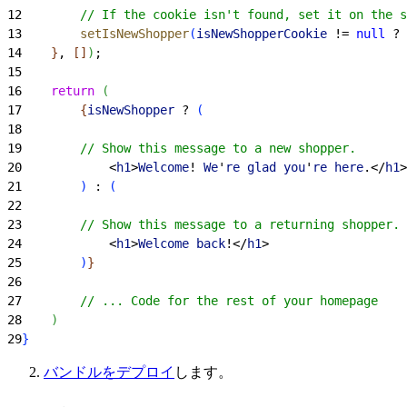
12
        // If the cookie isn't found, set it on the s
13
        setIsNewShopper
(
isNewShopperCookie
 != 
null
 ? 
14
}
, 
[
]
)
;
15
16
    return
(
17
{
isNewShopper
 ? 
(
18
19
        // Show this message to a new shopper.
20
<
h1
>
Welcome
! 
We
'
re
 glad
 you
'
re
 here
.
<
/
h1
>
21
)
 : 
(
22
23
        // Show this message to a returning shopper.
24
<
h1
>
Welcome
 back
!
<
/
h1
>
25
)
}
26
27
        // ... Code for the rest of your homepage
28
)
29
}
バンドルをデプロイ
します。