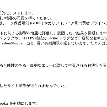
徹底的にテストします。
必ず買い物客の同意を得てください。
ータ保護規則 (GDPR) やカリフォルニア州消費者プライバシ
トに与える影響を慎重に評価し、意図しない結果を回避します
Only フラグや、HTTPS 接続の Secure フラグなど、適切なセキ
。
には、長い有効期限が適しています。たとえば、
isNewShopper
発生する可能性のある一般的なエラーに対して推奨される解決策を
期待したサイト動作が得られませんでした。
okie を有効にします。