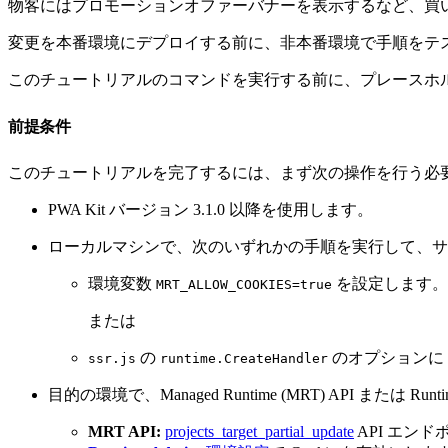
物客にはプロモーションオファーバナーを表示するなど、買
変更を本番環境にデプロイする前に、非本番環境で手順をテ
このチュートリアルのコマンドを実行する前に、プレースホ
前提条件
このチュートリアルを完了するには、まず次の操作を行う必
PWA Kit バージョン 3.1.0 以降を使用します。
ローカルマシンで、次のいずれかの手順を実行して、サーバ
環境変数
を設定します。
MRT_ALLOW_COOKIES=true
または
の
のオプションに
ssr.js
runtime.CreateHandler
目的の環境で、Managed Runtime (MRT) API または 
MRT API:
projects_target_partial_update
API エン