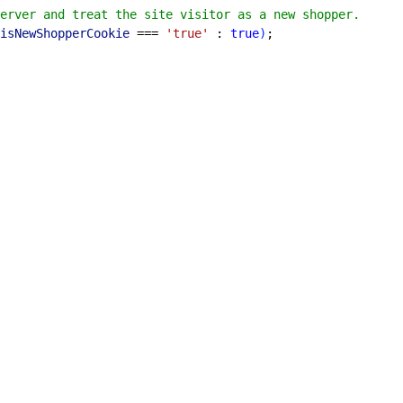
erver and treat the site visitor as a new shopper.
isNewShopperCookie
 === 
'true'
 : 
true
)
;