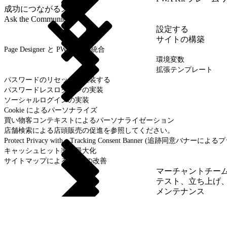
成功につながるスキル
Ask the Community
設定する
サイトの構築
Page Designer と PWA Kit の統合
環境変数
拡張テンプレート
パスワードのリセットを実装する
パスワードレスログインの実装
ソーシャルログインの実装
Cookie によるパーソナライズ
買い物客コンテキストによるパーソナライゼーション
店舗検索による店頭販売の促進を参照してください。
Protect Privacy with a Tracking Consent Banner (追
キャッシュヒット率の最大化
サイトマップによる SEO の改善
マーチャントチー
テスト、立ち上げ
メンテナンス