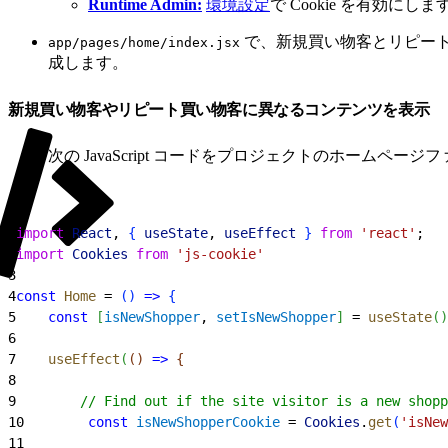
Runtime Admin:
環境設定
で Cookie を有効にしま
で、新規買い物客とリピー
app/pages/home/index.jsx
成します。
新規買い物客やリピート買い物客に異なるコンテンツを表示
次の JavaScript コードをプロジェクトのホームページ
1
import
 React
, 
{
useState
, 
useEffect
}
from
 'react'
;
2
import
 Cookies
 from
 'js-cookie'
3
4
const
 Home
 = 
(
)
=
>
{
5
    const
[
isNewShopper
, 
setIsNewShopper
]
 = 
useState
(
)
6
7
    useEffect
(
(
)
=
>
{
8
9
        // Find out if the site visitor is a new shopp
10
        const
 isNewShopperCookie
 = 
Cookies
.
get
(
'isNew
11