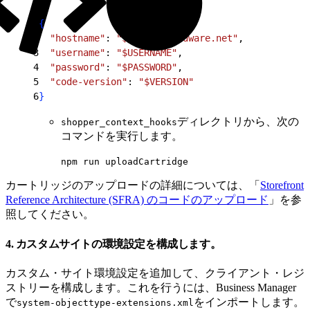
1
{
2
  "hostname"
: 
"$HOST.demandware.net"
,
3
  "username"
: 
"$USERNAME"
,
4
  "password"
: 
"$PASSWORD"
,
5
  "code-version"
: 
"$VERSION"
6
}
ディレクトリから、次の
shopper_context_hooks
コマンドを実行します。
npm run uploadCartridge
カートリッジのアップロードの詳細については、「
Storefront
Reference Architecture (SFRA) のコードのアップロード
」を参
照してください。
4. カスタムサイトの環境設定を構成します。
カスタム・サイト環境設定を追加して、クライアント・レジ
ストリーを構成します。これを行うには、Business Manager
で
をインポートします。
system-objecttype-extensions.xml