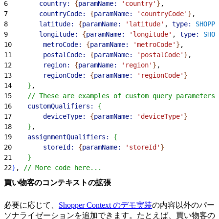
6
        country:
{
paramName:
 'country'
}
,
7
        countryCode:
{
paramName:
 'countryCode'
}
,
8
        latitude:
{
paramName:
 'latitude'
, 
type:
 SHOPPE
9
        longitude:
{
paramName:
 'longitude'
, 
type:
 SHOP
10
        metroCode:
{
paramName:
 'metroCode'
}
,
11
        postalCode:
{
paramName:
 'postalCode'
}
,
12
        region:
{
paramName:
 'region'
}
,
13
        regionCode:
{
paramName:
 'regionCode'
}
14
}
,
15
    // These are examples of custom query parameters 
16
    customQualifiers:
{
17
        deviceType:
{
paramName:
 'deviceType'
}
18
}
,
19
    assignmentQualifiers:
{
20
        storeId:
{
paramName:
 'storeId'
}
21
}
22
}
, 
// More code here...
買い物客のコンテキストの拡張
必要に応じて、
Shopper Context のデモ実装
の内容以外のパー
ソナライゼーションを追加できます。たとえば、買い物客の