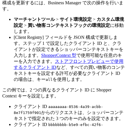
構成を更新するには、Business Manager で次の操作を行いま
す。
マーチャントツール
>
サイト環境設定
>
カスタム環境
設定
>
買い物客コンテキストフックの環境設定
に移動
します。
[Client Registry] フィールドを JSON 構成で更新しま
す。ステップ 1 で設定したクライアント ID と、クラ
イアントが設定できるショッパーコンテキストキーを
入力します。
ShopperContext 型
で使用可能な任意のキ
ーを入力できます。
ストアフロントプレビューで使用
するクライアント ID
など、すべての買い物客のコンテ
キストキーを設定する許可が必要なクライアント ID
の場合は、キー
を使用します。
all
この例では、2 つの異なるクライアント ID に Shopper
Context キーを設定します。
クライアント ID
aaaaaaaa-8536-4a39-acbb-
からのリクエストは、ショッパーコンテ
8e7f1759f901
キストで指定された 3 つのキーのみを設定できます。
クライアント ID
bbbbbbbb-b5e9-efbc-42f6-