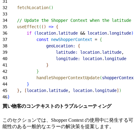
31
32
    fetchLocation
(
)
33
34
    // Update the Shopper Context when the latitude a
35
    useEffect
(
(
)
=
>
{
36
        if
(
location
.
latitude
 && 
location
.
longitude
)
37
            const
 newShopperContext
 = 
{
38
                geoLocation:
{
39
                    latitude:
 location
.
latitude
,
40
                    longitude:
 location
.
longitude
41
}
42
}
43
            handleShopperContextUpdate
(
shopperContext
44
}
45
}
, 
[
location
.
latitude
, 
location
.
longitude
]
)
46
}
買い物客のコンテキストのトラブルシューティング
このセクションでは、Shopper Context の使用中に発生する可
能性のある一般的なエラーの解決策を提案します。