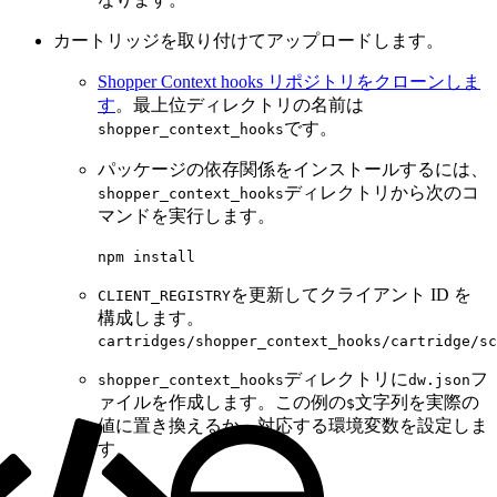
カートリッジを取り付けてアップロードします。
Shopper Context hooks リポジトリをクローンしま
す
。最上位ディレクトリの名前は
です。
shopper_context_hooks
パッケージの依存関係をインストールするには、
ディレクトリから次のコ
shopper_context_hooks
マンドを実行します。
npm install
を更新してクライアント ID を
CLIENT_REGISTRY
構成します。
cartridges/shopper_context_hooks/cartridge/sc
ディレクトリに
フ
shopper_context_hooks
dw.json
ァイルを作成します。この例の
文字列を実際の
$
値に置き換えるか、対応する環境変数を設定しま
す。