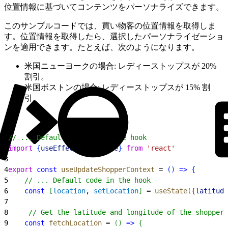
位置情報に基づいてコンテンツをパーソナライズできます。
このサンプルコードでは、買い物客の位置情報を取得しま
す。位置情報を取得したら、選択したパーソナライゼーショ
ンを適用できます。たとえば、次のようになります。
米国ニューヨークの場合: レディーストップスが 20%
割引。
米国ボストンの場合: レディーストップスが 15% 割
引。
1
// ... Default imports in the hook
2
import
{
useEffect
, 
useState
}
from
 'react'
3
4
export
 const
 useUpdateShopperContext
 = 
(
)
=
>
{
5
    // ... Default code in the hook
6
    const
[
location
, 
setLocation
]
 = 
useState
(
{
latitude
7
8
     // Get the latitude and longitude of the shopper'
9
    const
 fetchLocation
 = 
(
)
=
>
{