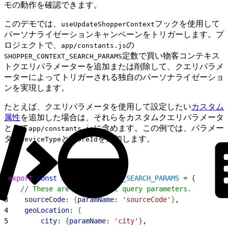
モの動作を確認できます。
このデモでは、
フックを使用して
useUpdateShopperContext
パーソナライゼーションキャンペーンをトリガーします。プ
ロジェクトで、
の
app/constants.js
定数で買い物客コンテキス
SHOPPER_CONTEXT_SEARCH_PARAMS
トクエリパラメーターを追加または削除して、クエリパラメ
ーターによってトリガーされる独自のパーソナライゼーショ
ンを実現します。
たとえば、クエリパラメータを使用して設定したい
カスタム
属性
を追加した場合は、それらをカスタムクエリパラメータ
として
に含めます。この例では、パラメー
app/constants.js
ター
と
を追加します。
deviceType
storeId
1
export
 const
 SHOPPER_CONTEXT_SEARCH_PARAMS
 = 
{
2
   // These are the default query parameters.
3
    sourceCode:
{
paramName:
 'sourceCode'
}
,
4
    geoLocation:
{
5
        city:
{
paramName:
 'city'
}
,