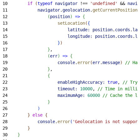
10
        if
(
typeof
 navigator
 !== 
'undefined'
 && 
navig
11
            navigator
.
geolocation
.
getCurrentPosition
(
12
(
position
)
=
>
{
13
                    setLocation
(
{
14
                        latitude:
 position
.
coords
.
lat
15
                        longitude:
 position
.
coords
.
lo
16
}
)
17
}
,
18
(
err
)
=
>
{
19
                    console
.
error
(
err
.
message
)
// Han
20
}
,
21
{
22
                    enableHighAccuracy:
 true
, 
// Try 
23
                    timeout:
 10000
, 
// Time in millis
24
                    maximumAge:
 60000
 // Cache the lo
25
}
26
)
27
}
else
{
28
            console
.
error
(
'Geolocation is not support
29
}
30
}