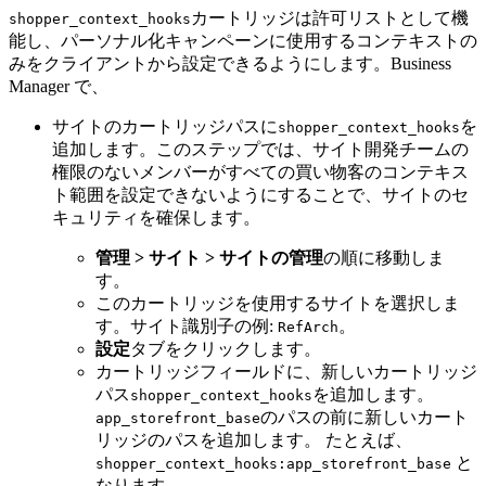
カートリッジは許可リストとして機
shopper_context_hooks
能し、パーソナル化キャンペーンに使用するコンテキストの
みをクライアントから設定できるようにします。Business
Manager で、
サイトのカートリッジパスに
を
shopper_context_hooks
追加します。このステップでは、サイト開発チームの
権限のないメンバーがすべての買い物客のコンテキス
ト範囲を設定できないようにすることで、サイトのセ
キュリティを確保します。
管理 > サイト > サイトの管理
の順に移動しま
す。
このカートリッジを使用するサイトを選択しま
す。サイト識別子の例:
。
RefArch
設定
タブをクリックします。
カートリッジフィールドに、新しいカートリッジ
パス
を追加します。
shopper_context_hooks
のパスの前に新しいカート
app_storefront_base
リッジのパスを追加します。 たとえば、
と
shopper_context_hooks:app_storefront_base
なります。