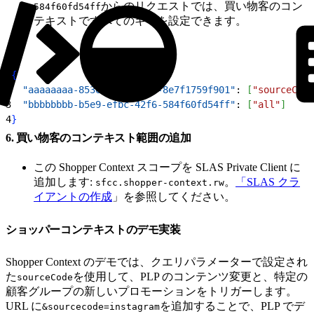
からのリクエストでは、買い物客のコン
584f60fd54ff
テキストですべてのキーを設定できます。
1
{
2
  "aaaaaaaa-8536-4a39-acbb-8e7f1759f901"
: 
[
"sourceCode
3
  "bbbbbbbb-b5e9-efbc-42f6-584f60fd54ff"
: 
[
"all"
]
4
}
6. 買い物客のコンテキスト範囲の追加
この Shopper Context スコープを SLAS Private Client に
追加します:
。
「SLAS クラ
sfcc.shopper-context.rw
イアントの作成
」を参照してください。
ショッパーコンテキストのデモ実装
Shopper Context のデモでは、クエリパラメーターで設定され
た
を使用して、PLP のコンテンツ変更と、特定の
sourceCode
顧客グループの新しいプロモーションをトリガーします。
URL に
を追加することで、PLP でデ
&sourcecode=instagram