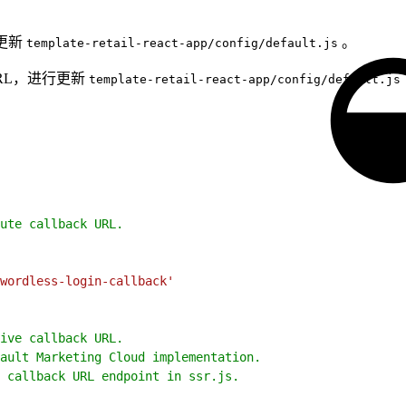
行更新
。
template-retail-react-app/config/default.js
URL，进行更新
template-retail-react-app/config/default.js
ute callback URL.
wordless-login-callback'
ive callback URL.
ault Marketing Cloud implementation.
 callback URL endpoint in ssr.js.