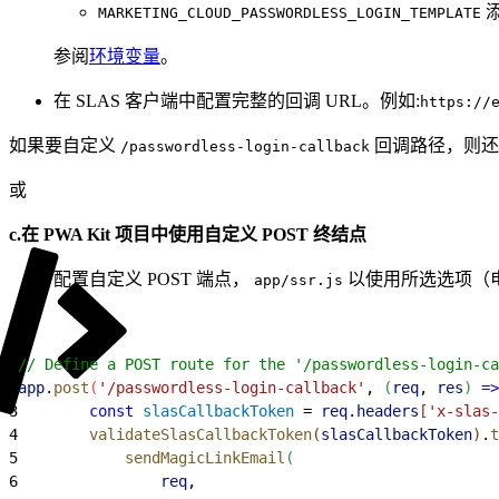
添
MARKETING_CLOUD_PASSWORDLESS_LOGIN_TEMPLATE
参阅
环境变量
。
在 SLAS 客户端中配置完整的回调 URL。例如:
https://
如果要自定义
回调路径，则
/passwordless-login-callback
或
c.在 PWA Kit 项目中使用自定义 POST 终结点
配置自定义 POST 端点，
以使用所选选项（电子
app/ssr.js
1
// Define a POST route for the '/passwordless-login-ca
2
app
.
post
(
'/passwordless-login-callback'
, 
(
req
, 
res
)
=
>
3
        const
 slasCallbackToken
 = 
req
.
headers
[
'x-slas-
4
        validateSlasCallbackToken
(
slasCallbackToken
)
.
t
5
            sendMagicLinkEmail
(
6
                req
,