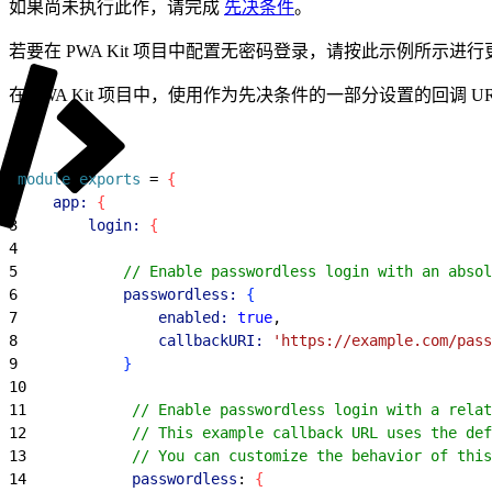
如果尚未执行此作，请完成
先决条件
。
若要在 PWA Kit 项目中配置无密码登录，请按此示例所示进
在 PWA Kit 项目中，使用作为先决条件的一部分设置的回调 
1
module
.
exports
 = 
{
2
    app:
{
3
        login:
{
4
5
            // Enable passwordless login with an absol
6
            passwordless:
{
7
                enabled:
 true
,
8
                callbackURI:
 'https://example.com/pass
9
}
10
11
            // Enable passwordless login with a relat
12
            // This example callback URL uses the def
13
            // You can customize the behavior of this
14
            passwordless
: 
{