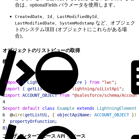
合は、optionalFields パラメータを使用します。
、
、
、
CreatedDate
Id
LastModifiedById
、
など、オブジェク
LastModifiedDate
SystemModstamp
トのシステム項目 (オブジェクトにこれらがある場
合)。
オブジェクトのリストビューの取得
構文
1
import
{
LightningElement
, 
wire
}
from
 "lwc"
;
2
import
{
getListUi
}
from
 "lightning/uiListApi"
;
3
import
 ACCOUNT_OBJECT
 from
 "@salesforce/schema/Account
4
5
export
 default
 class
 Example
 extends
 LightningElement
6
  @
wire
(
getListUi
, 
{
objectApiName:
 ACCOUNT_OBJECT
}
)
7
  propertyOrFunction
;
8
}
ユーザインターフェース API リソース