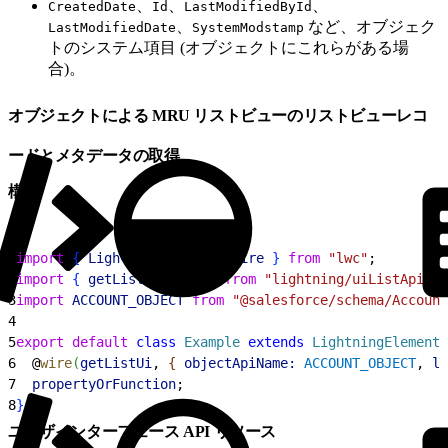
、
、
、
CreatedDate
Id
LastModifiedById
、
など、オブジェク
LastModifiedDate
SystemModstamp
トのシステム項目 (オブジェクトにこれらがある場
合)。
オブジェクトによる MRU リストビューのリストビューレコ
ードとメタデータの取得
構文
1
import
{
LightningElement
, 
wire
}
from
 "lwc"
;
2
import
{
getListUi
, 
MRU
}
from
 "lightning/uiListApi"
;
3
import
 ACCOUNT_OBJECT
 from
 "@salesforce/schema/Account
4
5
export
 default
 class
 Example
 extends
 LightningElement
6
  @
wire
(
getListUi
, 
{
objectApiName:
 ACCOUNT_OBJECT
, 
li
7
  propertyOrFunction
;
8
}
ユーザインターフェース API リソース