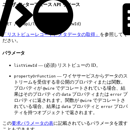
ユーザインターフェース API リソース
1
GET /ui-api/list-ui/${listViewId}
「リストビューレコードとメタデータの取得」
を参照してく
ださい。
パラメータ
— (必須) リストビューの ID。
listViewId
— ワイヤサービスからデータのス
propertyOrFunction
トリームを受信する非公開のプロパティまたは関数。
プロパティが
でデコレートされている場合、結
@wire
果はそのプロパティの
プロパティまたは
プ
data
error
ロパティに返されます。関数が
でデコレートさ
@wire
れている場合、結果は
プロパティと
プロパ
data
error
ティを持つオブジェクトで返されます。
この
要求パラメータの表
に記載されているパラメータを渡す
こともできます。