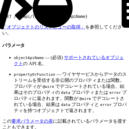
1
GET /ui-api/list-ui/${objectApiName}
「オブジェクトのリストビューの取得」
を参照してくださ
い。
パラメータ
— (必須)
サポートされているオブジェ
objectApiName
クト
の API 名。
— ワイヤサービスからデータのス
propertyOrFunction
トリームを受信する非公開のプロパティまたは関数。
プロパティが
でデコレートされている場合、結
@wire
果はそのプロパティの
プロパティまたは
プ
data
error
ロパティに返されます。関数が
でデコレートさ
@wire
れている場合、結果は
プロパティと
プロパ
data
error
ティを持つオブジェクトで返されます。
この
要求パラメータの表
に記載されているパラメータを渡す
こともできます。