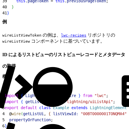
39
    this
.
pageToken
 = 
this
.
previousPageToken
;
40
}
41
}
例
の例は、
リポジトリの
wireListViewToken
lwc-recipes
コンポーネントに基づいています。
wireListView
ID によるリストビューのリストビューレコードとメタデータ
の取得
構文
1
import
{
LightningElement
, 
wire
}
from
 "lwc"
;
2
import
{
getListUi
}
from
 "lightning/uiListApi"
;
3
export
 default
 class
 Example
 extends
 LightningElement
4
  @
wire
(
getListUi
, 
{
listViewId:
 "00BT0000001TONQMA4"
5
  propertyOrFunction
;
6
}