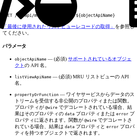
1
GET /ui-api/mru-list-records/${objectApiName}
「最後に使用されたリストビューレコードの取得」
を参照し
てください。
パラメータ
— (必須)
サポートされているオブジェ
objectApiName
クト
の API 名。
— (必須) MRU リストビューの API
listViewApiName
名。
— ワイヤサービスからデータのス
propertyOrFunction
トリームを受信する非公開のプロパティまたは関数。
プロパティが
でデコレートされている場合、結
@wire
果はそのプロパティの
プロパティまたは
プ
data
error
ロパティに返されます。関数が
でデコレートさ
@wire
れている場合、結果は
プロパティと
プロパ
data
error
ティを持つオブジェクトで返されます。