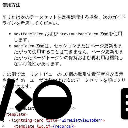
使用方法
前または次のデータセットを反復処理する場合、次のガイド
ラインを考慮してください。
および
の値を使用
nextPageToken
previousPageToken
します。
の値は、セッションまたはページ更新をま
pageToken
たがって使用することはできません。ページ更新をま
たがったページトークンの保持および再利用は機能し
ない可能性があります。
この例では、リストビューの 10 個の取引先責任者名が表示
されるため、ユーザは前および次のデータセットを順にクリ
ックできます。
1
<!-- wireListViewToken.html -->
2
<template>
3
  <lightning-card
 title
=
"WireListViewToken"
>
4
    <template
 lwc:if
=
{records}
>