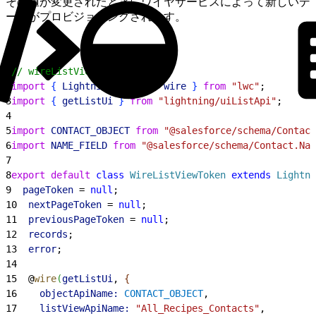
その値が変更されたときにワイヤサービスによって新しいデ
ータがプロビジョニングされます。
1
// wireListViewToken.js
2
import
{
LightningElement
, 
wire
}
from
 "lwc"
;
3
import
{
getListUi
}
from
 "lightning/uiListApi"
;
4
5
import
 CONTACT_OBJECT
 from
 "@salesforce/schema/Contact
6
import
 NAME_FIELD
 from
 "@salesforce/schema/Contact.Nam
7
8
export
 default
 class
 WireListViewToken
 extends
 Lightni
9
  pageToken
 = 
null
;
10
  nextPageToken
 = 
null
;
11
  previousPageToken
 = 
null
;
12
  records
;
13
  error
;
14
15
  @
wire
(
getListUi
, 
{
16
    objectApiName:
 CONTACT_OBJECT
,
17
    listViewApiName:
 "All_Recipes_Contacts"
,