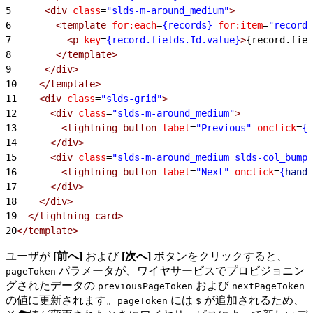
5
      <div
 class
=
"slds-m-around_medium"
>
6
        <template
 for:each
=
{records}
 for:item
=
"record"
7
          <p
 key
=
{record.fields.Id.value}
>
{record.fiel
8
        </template>
9
      </div>
10
    </template>
11
    <div
 class
=
"slds-grid"
>
12
      <div
 class
=
"slds-m-around_medium"
>
13
        <lightning-button
 label
=
"Previous"
 onclick
=
{
h
14
      </div>
15
      <div
 class
=
"slds-m-around_medium slds-col_bump-
16
        <lightning-button
 label
=
"Next"
 onclick
=
{
handl
17
      </div>
18
    </div>
19
  </lightning-card>
20
</template>
ユーザが
[前へ]
および
[次へ]
ボタンをクリックすると、
パラメータが、ワイヤサービスでプロビジョニン
pageToken
グされたデータの
および
previousPageToken
nextPageToken
の値に更新されます。
には
が追加されるため、
pageToken
$