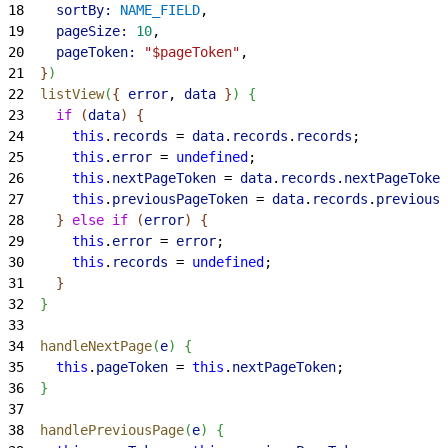
18
    sortBy:
 NAME_FIELD
,
19
    pageSize:
 10
,
20
    pageToken:
 "$pageToken"
,
21
}
)
22
  listView
(
{
error
, 
data
}
)
{
23
    if
(
data
)
{
24
      this
.
records
 = 
data
.
records
.
records
;
25
      this
.
error
 = 
undefined
;
26
      this
.
nextPageToken
 = 
data
.
records
.
nextPageToken
27
      this
.
previousPageToken
 = 
data
.
records
.
previousP
28
}
else
 if
(
error
)
{
29
      this
.
error
 = 
error
;
30
      this
.
records
 = 
undefined
;
31
}
32
}
33
34
  handleNextPage
(
e
)
{
35
    this
.
pageToken
 = 
this
.
nextPageToken
;
36
}
37
38
  handlePreviousPage
(
e
)
{