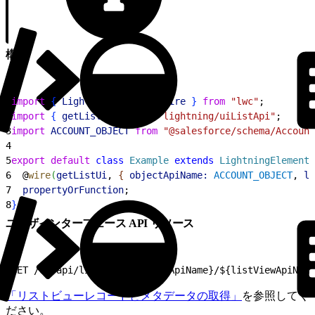
構文
1
import
{
LightningElement
, 
wire
}
from
 "lwc"
;
2
import
{
getListUi
}
from
 "lightning/uiListApi"
;
3
import
 ACCOUNT_OBJECT
 from
 "@salesforce/schema/Account
4
5
export
 default
 class
 Example
 extends
 LightningElement
6
  @
wire
(
getListUi
, 
{
objectApiName:
 ACCOUNT_OBJECT
, 
li
7
  propertyOrFunction
;
8
}
ユーザインターフェース API リソース
1
GET /ui-api/list-ui/${objectApiName}/${listViewApiName
「リストビューレコードとメタデータの取得」
を参照してく
ださい。