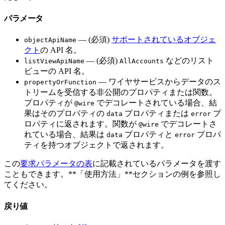
パラメータ
— (必須)
サポートされているオブジェ
objectApiName
クト
の API 名。
— (必須)
などのリスト
listViewApiName
AllAccounts
ビューの API 名。
— ワイヤサービスからデータのス
propertyOrFunction
トリームを受信する非公開のプロパティまたは関数。
プロパティが
でデコレートされている場合、結
@wire
果はそのプロパティの
プロパティまたは
プ
data
error
ロパティに返されます。関数が
でデコレートさ
@wire
れている場合、結果は
プロパティと
プロパ
data
error
ティを持つオブジェクトで返されます。
この
要求パラメータの表
に記載されているパラメータを渡す
こともできます。**「使用方法」**セクションの例を参照し
てください。
戻り値