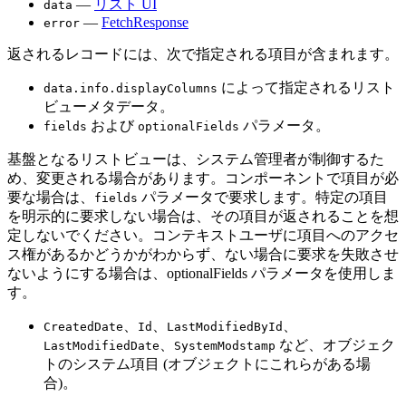
—
リスト UI
data
—
FetchResponse
error
返されるレコードには、次で指定される項目が含まれます。
によって指定されるリスト
data.info.displayColumns
ビューメタデータ。
および
パラメータ。
fields
optionalFields
基盤となるリストビューは、システム管理者が制御するた
め、変更される場合があります。コンポーネントで項目が必
要な場合は、
パラメータで要求します。特定の項目
fields
を明示的に要求しない場合は、その項目が返されることを想
定しないでください。コンテキストユーザに項目へのアクセ
ス権があるかどうかがわからず、ない場合に要求を失敗させ
ないようにする場合は、optionalFields パラメータを使用しま
す。
、
、
、
CreatedDate
Id
LastModifiedById
、
など、オブジェク
LastModifiedDate
SystemModstamp
トのシステム項目 (オブジェクトにこれらがある場
合)。