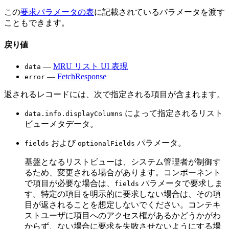
この
要求パラメータの表
に記載されているパラメータを渡す
こともできます。
戻り値
—
MRU リスト UI 表現
data
—
FetchResponse
error
返されるレコードには、次で指定される項目が含まれます。
によって指定されるリスト
data.info.displayColumns
ビューメタデータ。
および
パラメータ。
fields
optionalFields
基盤となるリストビューは、システム管理者が制御す
るため、変更される場合があります。コンポーネント
で項目が必要な場合は、
パラメータで要求しま
fields
す。特定の項目を明示的に要求しない場合は、その項
目が返されることを想定しないでください。コンテキ
ストユーザに項目へのアクセス権があるかどうかがわ
からず、ない場合に要求を失敗させないようにする場