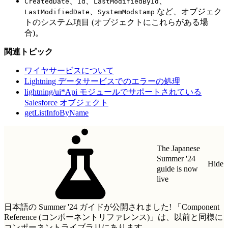
、
、
、
CreatedDate
Id
LastModifiedById
、
など、オブジェク
LastModifiedDate
SystemModstamp
トのシステム項目 (オブジェクトにこれらがある場
合)。
関連トピック
ワイヤサービスについて
Lightning データサービスでのエラーの処理
lightning/ui*Api モジュールでサポートされている
Salesforce オブジェクト
getListInfoByName
The Japanese
Summer '24
Hide
guide is now
live
日本語の Summer '24 ガイドが公開されました!
「Component
Reference (コンポーネントリファレンス)」
は、以前と同様に
コンポーネントライブラリにあります。