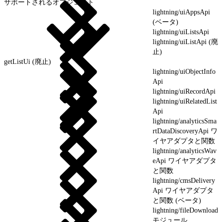
サポートされるオブジェクト
lightning/uiAppsApi
(ベータ)
lightning/uiListsApi
lightning/uiListApi (廃
止)
getListUi (廃止)
lightning/uiObjectInfo
Api
lightning/uiRecordApi
lightning/uiRelatedList
Api
lightning/analyticsSma
rtDataDiscoveryApi ワ
イヤアダプタと関数
lightning/analyticsWav
eApi ワイヤアダプタ
と関数
lightning/cmsDelivery
Api ワイヤアダプタ
と関数 (ベータ)
lightning/fileDownload
モジュール