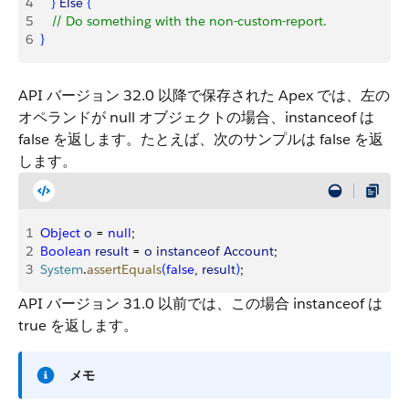
4
}
Else
{
5
   // Do something with the non-custom-report.
6
}
API バージョン 32.0 以降で保存された Apex では、左の
オペランドが null オブジェクトの場合、
instanceof
は
false
を返します。たとえば、次のサンプルは
false
を返
します。
1
Object
 o
 = 
null
;
2
Boolean
 result
 = 
o
 instanceof
 Account
;
3
System
.
assertEquals
(
false
, 
result
)
;
API バージョン 31.0 以前では、この場合
instanceof
は
true
を返します。
メモ