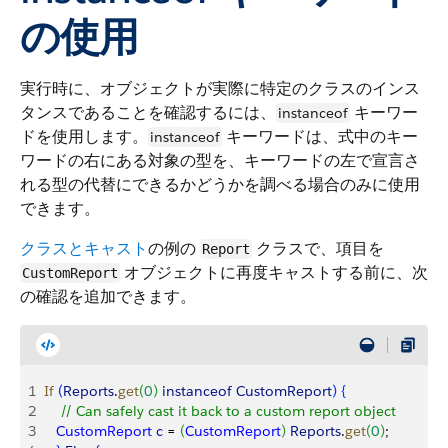
の使用
実行時に、オブジェクトが実際に特定のクラスのインス
タンスであることを確認するには、
キーワー
instanceof
ドを使用します。
キーワードは、式中のキー
instanceof
ワードの右にある対象の型を、キーワードの左で宣言さ
れる型の代替にできるかどうかを調べる場合のみに使用
できます。
クラスとキャスト
の例の
クラスで、項目を
Report
オブジェクトに再度キャストする前に、次
CustomReport
の確認を追加できます。
1
If
(
Reports
.
get
(
0
)
instanceof
 CustomReport
)
{
2
    // Can safely cast it back to a custom report object
3
   CustomReport
 c
 = 
(
CustomReport
)
Reports
.
get
(
0
)
;