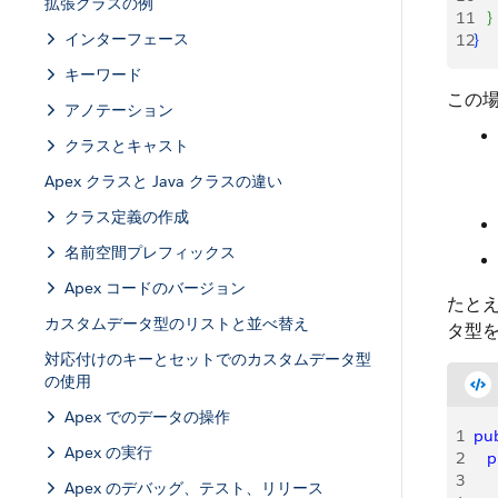
拡張クラスの例
11
}
インターフェース
12
}
キーワード
この
アノテーション
クラスとキャスト
Apex クラスと Java クラスの違い
クラス定義の作成
名前空間プレフィックス
Apex コードのバージョン
たと
カスタムデータ型のリストと並べ替え
タ型
対応付けのキーとセットでのカスタムデータ型
の使用
Apex でのデータの操作
1
pub
Apex の実行
2
   
3
    
Apex のデバッグ、テスト、リリース