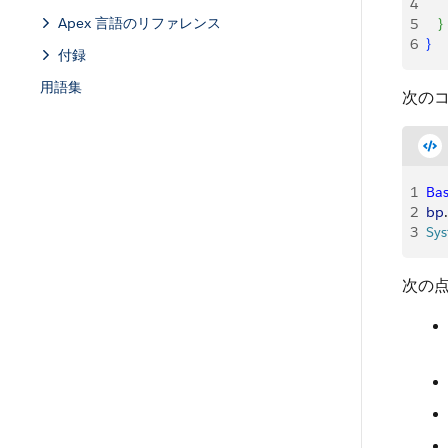
4
    
Apex 言語のリファレンス
5
}
6
}
付録
用語集
次のコ
1
Bas
2
bp
.
3
Sy
次の