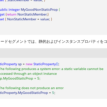
 set
{
StaticMember
 = 
value
; 
}
public
 integer
 MyGoodNonStaticProp
{
 get
{
return
 NonStaticMember
;
}
 set
{
NonStaticMember
 = 
value
; 
}
コードセグメントでは、静的およびインスタンスプロパティを
ticProperty
 sp
 = 
new
 StaticProperty
(
)
;
The following produces a system error: a static variable cannot be
accessed through an object instance
sp.MyGoodStaticProp = 5;
The following does not produce an error
ticProperty
.
MyGoodStaticProp
 = 
5
;