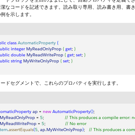
簡潔なコードを記述できます。読み取り専用、読み書き用、書き
の例を示します。
lic
 class
 AutomaticProperty
{
public
 integer
 MyReadOnlyProp
{
get
; 
}
public
 double
 MyReadWriteProp
{
get
; 
set
; 
}
public
 string
 MyWriteOnlyProp
{
set
; 
}
コードセグメントで、これらのプロパティを実行します。
tomaticProperty
 ap
 = 
new
 AutomaticProperty
(
)
;
MyReadOnlyProp
 = 
5
;                 
// This produces a compile error: n
MyReadWriteProp
 = 
5
;                
// No error
stem
.
assertEquals
(
5
, 
ap
.
MyWriteOnlyProp
)
;   
// This produces a com