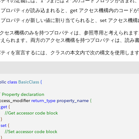
ティの定義には、1 つまたは 2 つのコードブロックが含まれ
プロパティが読み込まれると、get アクセス機構内のコード
プロパティが新しい値に割り当てられると、set アクセス機
 アクセス機構のみを持つプロパティは、参照専用と考えられます
考えられます。両方のアクセス機構を持つプロパティは、読み
パティを宣言するには、クラスの本文内で次の構文を使用しま
lic
 class
 BasicClass
{
// Property declaration
access_modifier 
return_type
 property_name
{
  get
{
      //Get accessor code block
}
  set
{
      //Set accessor code block
}