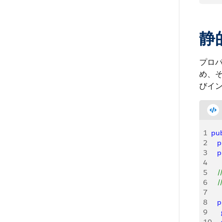
静
プロ
め、
びイ
1
pub
2
   
3
   
4
5
   
6
   
7
8
   
9
    