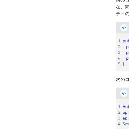
な、
ティ
1
pub
2
   
3
   
4
   
5
}
次の
1
Au
2
ap
.
3
ap
.
4
Sy