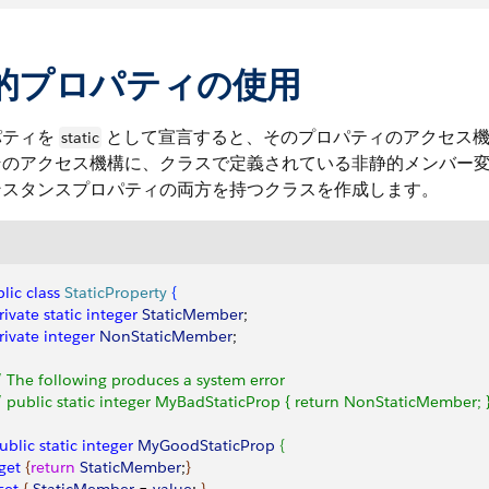
的プロパティの使用
パティを
として宣言すると、そのプロパティのアクセス機
static
そのアクセス機構に、クラスで定義されている非静的メンバー
ンスタンスプロパティの両方を持つクラスを作成します。
lic
 class
 StaticProperty
{
private
 static
 integer
 StaticMember
;
private
 integer
 NonStaticMember
;
// The following produces a system error
// public static integer MyBadStaticProp { return NonStaticMember; 
public
 static
 integer
 MyGoodStaticProp
{
 get
{
return
 StaticMember
;
}