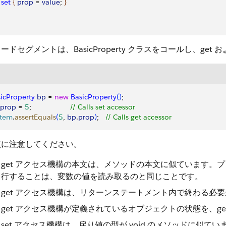
  set
{
prop
 = 
value
; 
}
ードセグメントは、BasicProperty クラスをコールし、get 
icProperty
 bp
 = 
new
 BasicProperty
(
)
;
prop
 = 
5
;                   
// Calls set accessor
stem
.
assertEquals
(
5
, 
bp
.
prop
)
;   
// Calls get accessor
点に注意してください。
get アクセス機構の本文は、メソッドの本文に似ています。プ
行することは、変数の値を読み取るのと同じことです。
get アクセス機構は、リターンステートメント内で終わる必
get アクセス機構が定義されているオブジェクトの状態を、g
set アクセス機構は、戻り値の型が void のメソッドに似てい