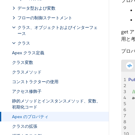
プロパ
データ型および変数
フローの制御ステートメント
クラス、オブジェクトおよびインターフェ
get
ース
用と
クラス
プロ
Apex クラス定義
クラス変数
クラスメソッド
1
Pub
コンストラクターの使用
2
アクセス修飾子
3
   
4
   
静的メソッドとインスタンスメソッド、変数、
5
    
初期化コード
6
   
7
Apex のプロパティ
8
    
クラスの拡張
9
   
10