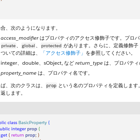
場合、次のようになります。
access_modifier
はプロパティのアクセス修飾子です。プロパ
、
、
があります。さらに、定義修飾子
private
global
protected
ついての詳細は、
「アクセス修飾子」
を参照してください。
integer、double、sObject, など
return_type
は、プロパティ
property_name
は、プロパティ名です。
えば、次のクラスは、
という名のプロパティを定義します。プロパ
prop
を返します。
lic
 class
 BasicProperty
{
public
 integer
 prop
{
  get
{
return
 prop
; 
}