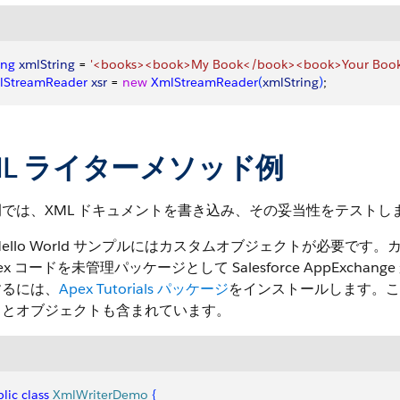
ing
 xmlString
 = 
'<books><book>My Book</book><book>Your Boo
lStreamReader
 xsr
 = 
new
 XmlStreamReader
(
xmlString
)
;
ML ライターメソッド例
では、XML ドキュメントを書き込み、その妥当性をテストし
Hello World サンプルにはカスタムオブジェクトが必要
pex コードを未管理パッケージとして Salesforce AppEx
するには、
Apex Tutorials パッケージ
をインストールします。こ
ドとオブジェクトも含まれています。
lic
 class
 XmlWriterDemo
{