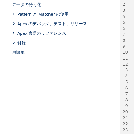
2
データの符号化
3
   
Pattern と Matcher の使用
4
   
5
    
Apex のデバッグ、テスト、リリース
6
    
Apex 言語のリファレンス
7
    
8
    
付録
9
    
10
    
用語集
11
    
12
    
13
    
14
    
15
    
16
    
17
    
18
    
19
    
20
    
21
    
22
    
23