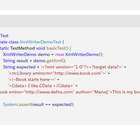
Test
vate
 class
 XmlWriterDemoTest
{
static
 TestMethod 
void
 basicTest
(
)
{
     XmlWriterDemo
 demo
 = 
new
 XmlWriterDemo
(
)
;
    String
 result
 = 
demo
.
getXml
(
)
;
    String
 expected
 = 
'<?xml version="1.0"?><?target data?>'
 +
         '<m:Library xmlns:m="http://www.book.com">'
 + 
        '<!--Book starts here-->'
 +
         '<Cdata> I like CData </Cdata>'
 +
book xmlns="http://www.defns.com" author="Manoj">This is my b
     System
.
assert
(
result
 == 
expected
)
;