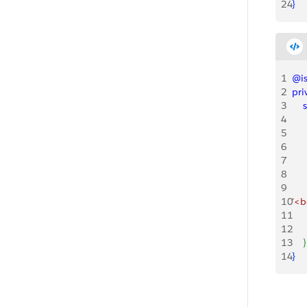
24
}
1
@is
2
pri
3
    
4
   
5
    
6
    
7
   
8
    
9
   
10
'<
11
12
   
13
}
14
}