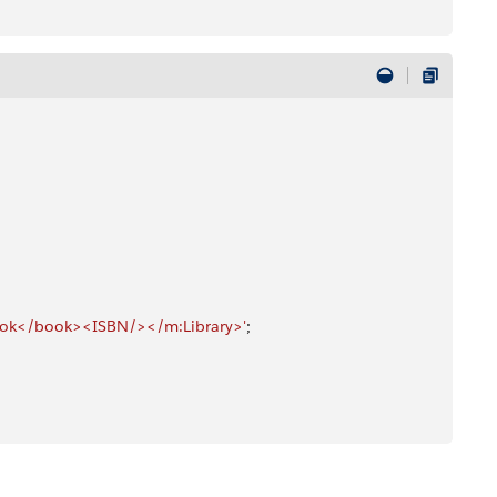
ook</book><ISBN/></m:Library>'
;