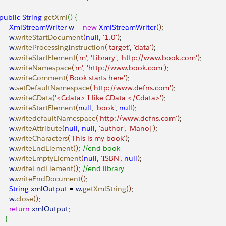
  public
 String
 getXml
(
)
{
       XmlStreamWriter
 w
 = 
new
 XmlStreamWriter
(
)
;
      w
.
writeStartDocument
(
null
, 
'1.0'
)
;
      w
.
writeProcessingInstruction
(
'target'
, 
'data'
)
;
      w
.
writeStartElement
(
'm'
, 
'Library'
, 
'http://www.book.com'
)
;
      w
.
writeNamespace
(
'm'
, 
'http://www.book.com'
)
;
      w
.
writeComment
(
'Book starts here'
)
;
      w
.
setDefaultNamespace
(
'http://www.defns.com'
)
;
      w
.
writeCData
(
'<Cdata> I like CData </Cdata>'
)
;
      w
.
writeStartElement
(
null
, 
'book'
, 
null
)
;
      w
.
writedefaultNamespace
(
'http://www.defns.com'
)
;
      w
.
writeAttribute
(
null
, 
null
, 
'author'
, 
'Manoj'
)
;
      w
.
writeCharacters
(
'This is my book'
)
;
      w
.
writeEndElement
(
)
; 
//end book
      w
.
writeEmptyElement
(
null
, 
'ISBN'
, 
null
)
;
      w
.
writeEndElement
(
)
; 
//end library
      w
.
writeEndDocument
(
)
;
      String
 xmlOutput
 = 
w
.
getXmlString
(
)
;
      w
.
close
(
)
;
      return
 xmlOutput
;
}