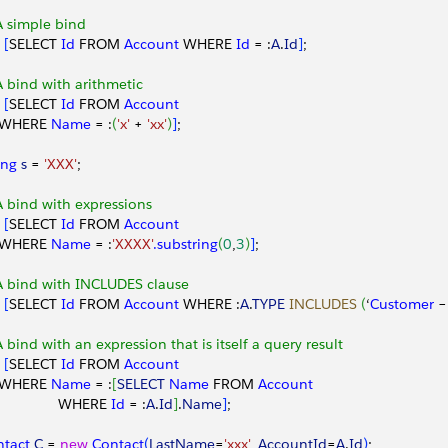
A simple bind
 
[
SELECT 
Id
 FROM 
Account
 WHERE 
Id
 = :
A
.
Id
]
;
A bind with arithmetic
 
[
SELECT 
Id
 FROM 
Account
  WHERE 
Name
 = :
(
'x'
 + 
'xx'
)
]
;
ing
 s
 = 
'XXX'
;
A bind with expressions
 
[
SELECT 
Id
 FROM 
Account
  WHERE 
Name
 = :
'XXXX'
.substring
(
0
,
3
)
]
;
A bind with INCLUDES clause
 
[
SELECT 
Id
 FROM 
Account
 WHERE :
A
.
TYPE
 INCLUDES
(
‘
Customer
 –
A bind with an expression that is itself a query result
 
[
SELECT 
Id
 FROM 
Account
  WHERE 
Name
 = :
[
SELECT
 Name
 FROM 
Account
                WHERE 
Id
 = :
A
.
Id
]
.
Name
]
;
ntact
 C
 = 
new
 Contact
(
LastName
=
'xxx'
, 
AccountId
=
A
.
Id
)
;