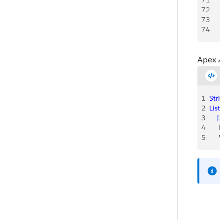
71
    
72
     
73
    
74
    
Ape
1
Str
2
List
3
[
4
   
5
   