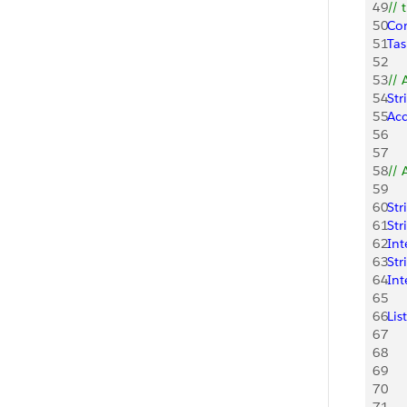
49
// 
50
Co
51
Tas
52
53
// 
54
Str
55
Ac
56
    
57
58
// 
59
60
Str
61
Str
62
Int
63
Str
64
Int
65
66
List
67
    
68
    
69
     
70
    