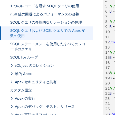
4
1 つのレコードを返す SOQL クエリの使用
5
// 
6
B
 =
null 値の回避によるパフォーマンスの改善
7
8
// 
SOQL クエリの多態的なリレーションの処理
9
B
 =
SOQL クエリおよび SOSL クエリでの Apex 変
10
   
数の使用
11
12
Str
SOQL ステートメントを使用したすべてのレコ
13
ードのクエリ
14
// 
SOQL For ループ
15
B
 =
16
   
sObject のコレクション
17
18
// 
動的 Apex
19
B
 =
Apex セキュリティと共有
20
21
// 
カスタム設定
22
B
 =
Apex の実行
23
   
24
    
Apex のデバッグ、テスト、リリース
25
26
Co
Apex 言語のリファレンス