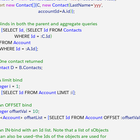
ert
 new
 Contact
[
]
{
C
, 
new
 Contact
(
LastName
=
'yyy'
, 
                                accountId
=
A
.
id
)
}
;
Binds in both the parent and aggregate queries
 
[
SELECT 
Id
, 
(
SELECT 
Id
 FROM 
Contacts
             WHERE 
Id
 = :
C
.
Id
)
  FROM 
Account
  WHERE 
Id
 = :
A
.
Id
]
;
One contact returned
ntact
 D
 = 
B
.
Contacts
;
A limit bind
eger
 i
 = 
1
;
 
[
SELECT 
Id
 FROM 
Account
 LIMIT :
i
]
;
An OFFSET bind
eger
 offsetVal
 = 
10
;
<
Account
>
offsetList
 = 
[
SELECT 
Id
 FROM 
Account
 OFFSET :
offsetVal
An IN-bind with an Id list. Note that a list of sObjects
can also be used--the Ids of the objects are used for 