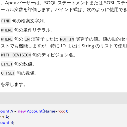
。Apex パーサーは、SOQL ステートメントまたは SOSL
ローカル変数を評価します。
バインド式は、次のように使用で
句の検索文字列。
FIND
句の条件リテラル。
WHERE
句の
演算子または
演算子の値。値の動的セ
WHERE
IN
NOT IN
ストでも機能しますが、特に ID または String のリストで
句のディビジョン名。
WITH DIVISION
句の数値。
LIMIT
句の数値。
OFFSET
例を示します。
count
 A
 = 
new
 Account
(
Name
=
'xxx'
)
;
ert
 A
;
count
 B
;