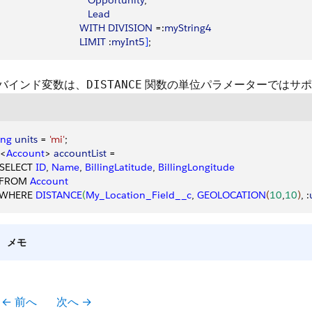
                                 Opportunity
, 
                                Lead
                              WITH
 DIVISION
 =:
myString4
                              LIMIT
 :
myInt5
]
;
x バインド変数は、
関数の単位パラメーターではサポ
DISTANCE
ing
 units
 = 
'mi'
;
<
Account
>
accountList
 = 
SELECT 
ID
, 
Name
, 
BillingLatitude
, 
BillingLongitude
  FROM 
Account
  WHERE 
DISTANCE
(
My_Location_Field__c
, 
GEOLOCATION
(
10
,
10
)
, :
メモ
← 前へ
次へ →