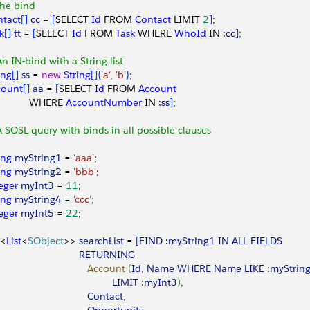
the bind
ntact
[
]
cc
 = 
[
SELECT 
Id
 FROM 
Contact
 LIMIT 
2
]
;
k
[
]
tt
 = 
[
SELECT 
Id
 FROM 
Task
 WHERE 
WhoId
 IN :
cc
]
;
An IN-bind with a String list
ing
[
]
ss
 = 
new
 String
[
]
{
'a'
, 
'b'
}
;
count
[
]
aa
 = 
[
SELECT 
Id
 FROM 
Account
            WHERE 
AccountNumber
 IN :
ss
]
;
A SOSL query with binds in all possible clauses
ing
 myString1
 = 
'aaa'
;
ing
 myString2
 = 
'bbb'
;
eger
 myInt3
 = 
11
;
ing
 myString4
 = 
'ccc'
;
eger
 myInt5
 = 
22
;
<
List
<
SObject
>
>
searchList
 = 
[
FIND
 :
myString1
 IN
 ALL
 FIELDS
                              RETURNING
                                 Account
(
Id
, 
Name
 WHERE
 Name
 LIKE
 :
myStrin
                                         LIMIT
 :
myInt3
)
, 
                                 Contact
, 