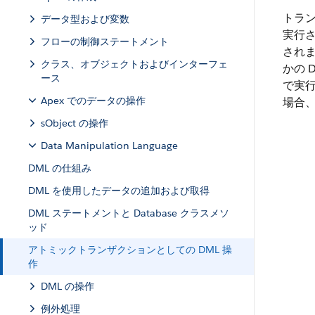
トラ
データ型および変数
実行
フローの制御ステートメント
されま
クラス、オブジェクトおよびインターフェ
かの
ース
で実
Apex でのデータの操作
場合
sObject の操作
Data Manipulation Language
DML の仕組み
DML を使用したデータの追加および取得
DML ステートメントと Database クラスメソ
ッド
アトミックトランザクションとしての DML 操
作
DML の操作
例外処理