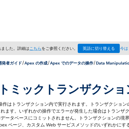
英語に切り替える
されました。詳細は
こちら
をご参照ください。
今は
/
/
/
 開発者ガイド
Apex の作成
Apex でのデータの操作
Data Manipulati
トミックトランザクション
 操作はトランザクション内で実行されます。トランザクションの
られます。いずれかの操作でエラーが発生した場合はトランザ
切データベースにコミットされません。トランザクションの境
pex ページ、カスタム Web サービスメソッドのいずれかに