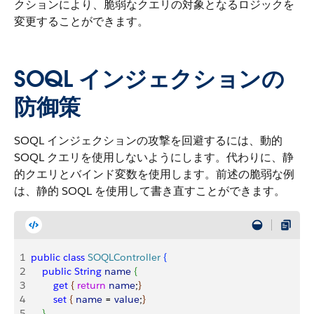
クションにより、脆弱なクエリの対象となるロジックを
変更することができます。
SOQL インジェクションの
防御策
SOQL インジェクションの攻撃を回避するには、動的
SOQL クエリを使用しないようにします。代わりに、静
的クエリとバインド変数を使用します。前述の脆弱な例
は、静的 SOQL を使用して書き直すことができます。
1
public
 class
 SOQLController
{
2
    public
 String
 name
{
3
        get
{
return
 name
;
}
4
        set
{
name
 = 
value
;
}
5
}