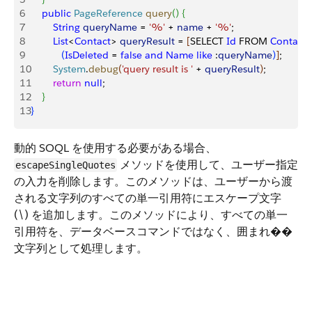
6
    public
 PageReference
 query
(
)
{
7
        String
 queryName
 = 
'%'
 + 
name
 + 
'%'
;
8
        List
<
Contact
>
queryResult
 = 
[
SELECT 
Id
 FROM 
Contact
9
(
IsDeleted
 = 
false
 and
 Name
 like
 :
queryName
)
]
;
10
        System
.
debug
(
'query result is '
 + 
queryResult
)
;
11
        return
 null
; 
12
}
13
}
動的 SOQL を使用する必要がある場合、
メソッドを使用して、ユーザー指定
escapeSingleQuotes
の入力を削除します。このメソッドは、ユーザーから渡
される文字列のすべての単一引用符にエスケープ文字
(\) を追加します。このメソッドにより、すべての単一
引用符を、データベースコマンドではなく、囲まれ��
文字列として処理します。