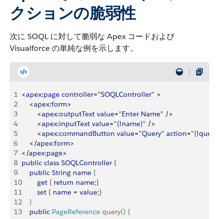
クションの脆弱性
次に SOQL に対して脆弱な Apex コードおよび
Visualforce の単純な例を示します。
1
<
apex
:
page
 controller
="
SOQLController
" 
>
2
<
apex
:
form
>
3
<
apex
:
outputText
 value
="
Enter
 Name
" /
>
4
<
apex
:
inputText
 value
="
{
!
name
}
" /
>
5
<
apex
:
commandButton
 value
="
Query
" 
action
="
{
!
query
6
<
/
apex
:
form
>
7
<
/
apex
:
page
>
8
public
 class
 SOQLController
{
9
    public
 String
 name
{
10
        get
{
return
 name
;
}
11
        set
{
name
 = 
value
;
}
12
}
13
    public
 PageReference
 query
(
)
{