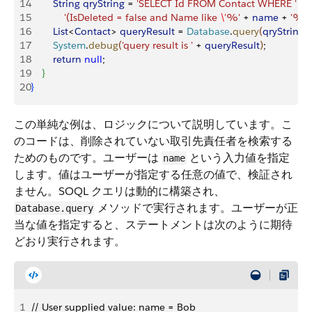
14
        String
 qryString
 = 
'SELECT Id FROM Contact WHERE '
 +
15
            '(IsDeleted = false and Name like 
\'
%'
 + 
name
 + 
'%
\'
16
        List
<
Contact
>
queryResult
 = 
Database
.
query
(
qryString
)
;
17
        System
.
debug
(
'query result is '
 + 
queryResult
)
;
18
        return
 null
;
19
}
20
}
この単純な例は、ロジックについて説明しています。こ
のコードは、削除されていない取引先責任者を検索する
ためのものです。ユーザーは
という入力値を指定
name
します。値はユーザーが指定する任意の値で、検証され
ません。SOQL クエリは動的に構築され、
メソッドで実行されます。ユーザーが正
Database.query
当な値を指定すると、ステートメントは次のように期待
どおり実行されます。
1
// User supplied value: name = Bob 