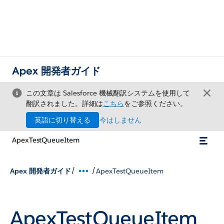
Apex 開発者ガイド
この文章は Salesforce 機械翻訳システムを使用して
翻訳されました。詳細は
こちら
をご参照ください。
英語に切り替える
今はしません
ApexTestQueueItem
/
/
Apex 開発者ガイド
ApexTestQueueItem
ApexTestQueueItem