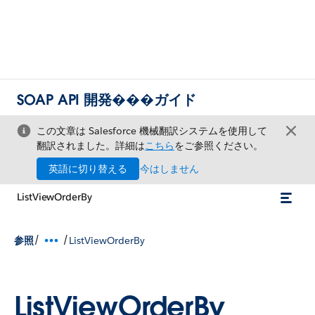
SOAP API 開発���ガイド
この文章は Salesforce 機械翻訳システムを使用して
翻訳されました。詳細は
こちら
をご参照ください。
英語に切り替える
今はしません
ListViewOrderBy
/
/
参照
ListViewOrderBy
ListViewOrderBy