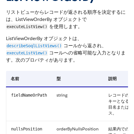
リストビューからレコードが返される順序を決定するに
は、ListViewOrderBy オブジェクトで
を使用します。
executeListView()
ListViewOrderBy オブジェクトは、
コールから返され、
describeSoqlListViews()
コールへの省略可能な入力となりま
executeListView()
す。次のプロパティがあります。
名前
型
説明
string
レコードの並
fieldNameOrPath
キーとなる項
目名または SO
ス。
orderByNullsPosition
結果内での並
nullsPosition