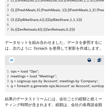
1
(1,{(Shoes2Go,2),(Shoes2Go,5)},{(Shoes2Go,1,1.5),(Shoes2G
2
3
(2,{(FreshMeals,3),(FreshMeals, 1)},{(FreshMeals,1,2) (FreshM
4
5
(3,{(ZipBikeShare,4)},{(ZipBikeShare,1,1.1)})
6
7
(4,{(ZenRetreats,6)},{(ZenRetreats,0,2)})
データセットを組み合わせました。データを参照するに
は、次のように
を使用して射影を作成します。
foreach
1
ops = load "Ops";
2
meetings = load "Meetings";
3
q = cogroup ops by 'Account', meetings by 'Company';
4
q = foreach q generate ops.'Account' as 'Account', sum(ops.
結果のデータストリームには、会社ごとの総額と総ミー
ティング時間が含まれます。総額は、会社の各商談金額