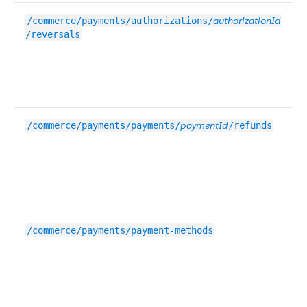
authorizationId
/commerce/payments/authorizations/
/reversals
paymentId
/commerce/payments/payments/
​/refunds
/commerce/payments/payment-methods