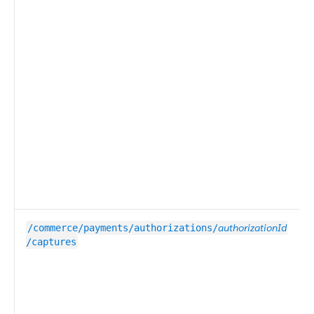
authorizationId
/commerce/payments/authorizations/
/captures