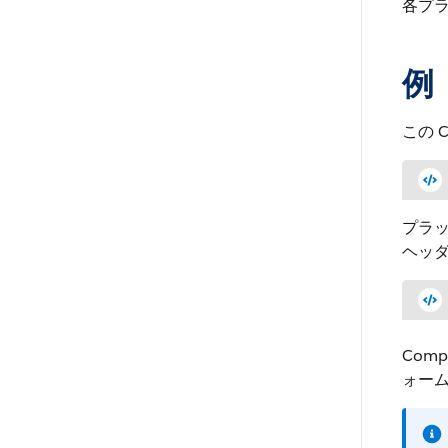
各プラ
例
この 
プラッ
ヘッ
Comp
ォー