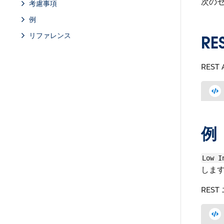
次の
考慮事項
例
リファレンス
RE
RES
例
Low I
しま
RES