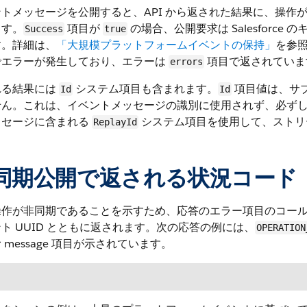
ントメッセージを公開すると、API から返された結果に、操作
ます。
項目が
の場合、公開要求は Salesfor
Success
true
す。詳細は、
「大規模プラットフォームイベントの保持」
を参
でエラーが発生しており、エラーは
項目で返されていま
errors
れる結果には
システム項目も含まれます。
項目値は、サ
Id
Id
せん。これは、イベントメッセージの識別に使用されず、必ず
ッセージに含まれる
システム項目を使用して、ストリ
ReplayId
同期公開で返される状況コード
操作が非同期であることを示すため、応答のエラー項目のコー
ト UUID とともに返されます。次の応答の例には、
OPERATION
 message 項目が示されています。