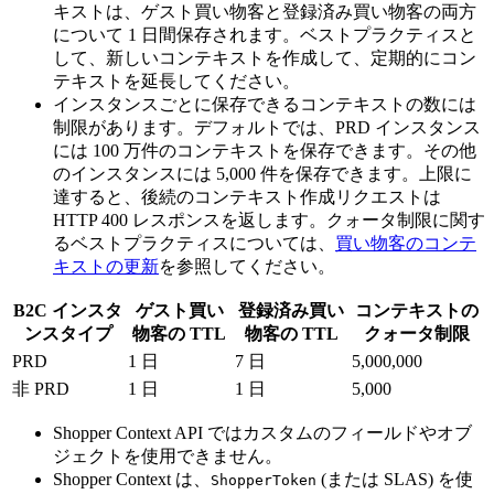
キストは、ゲスト買い物客と登録済み買い物客の両方
について 1 日間保存されます。ベストプラクティスと
して、新しいコンテキストを作成して、定期的にコン
テキストを延長してください。
インスタンスごとに保存できるコンテキストの数には
制限があります。デフォルトでは、PRD インスタンス
には 100 万件のコンテキストを保存できます。その他
のインスタンスには 5,000 件を保存できます。上限に
達すると、後続のコンテキスト作成リクエストは
HTTP 400 レスポンスを返します。クォータ制限に関す
るベストプラクティスについては、
買い物客のコンテ
キストの更新
を参照してください。
B2C インスタ
ゲスト買い
登録済み買い
コンテキストの
ンスタイプ
物客の TTL
物客の TTL
クォータ制限
PRD
1 日
7 日
5,000,000
非 PRD
1 日
1 日
5,000
Shopper Context API ではカスタムのフィールドやオブ
ジェクトを使用できません。
Shopper Context は、
(または SLAS) を使
ShopperToken