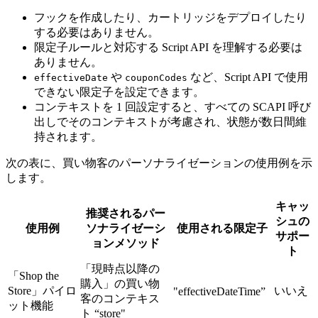
フックを作成したり、カートリッジをデプロイしたり
する必要はありません。
限定子ルールと対応する Script API を理解する必要は
ありません。
や
など、Script API で使用
effectiveDate
couponCodes
できない限定子を設定できます。
コンテキストを 1 回設定すると、すべての SCAPI 呼び
出しでそのコンテキストが考慮され、状態が数日間維
持されます。
次の表に、買い物客のパーソナライゼーションの使用例を示
します。
キャッ
推奨されるパー
シュの
使用例
ソナライゼーシ
使用される限定子
サポー
ョンメソッド
ト
「現時点以降の
「Shop the
購入」の買い物
Store」パイロ
いいえ
"effectiveDateTime”
客のコンテキス
ット機能
ト “store"