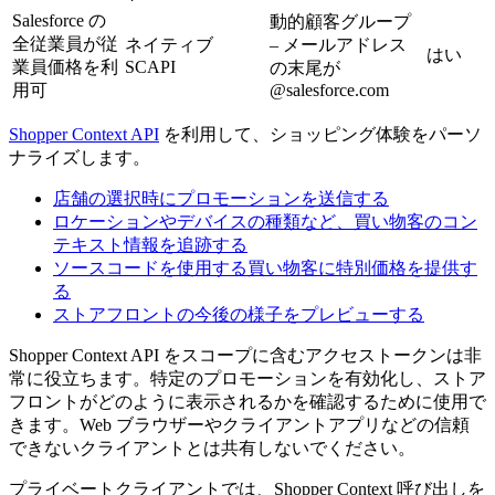
Salesforce の
動的顧客グループ
全従業員が従
ネイティブ
– メールアドレス
はい
業員価格を利
SCAPI
の末尾が
用可
@salesforce.com
Shopper Context API
を利用して、ショッピング体験をパーソ
ナライズします。
店舗の選択時にプロモーションを送信する
ロケーションやデバイスの種類など、買い物客のコン
テキスト情報を追跡する
ソースコードを使用する買い物客に特別価格を提供す
る
ストアフロントの今後の様子をプレビューする
Shopper Context API をスコープに含むアクセストークンは非
常に役立ちます。特定のプロモーションを有効化し、ストア
フロントがどのように表示されるかを確認するために使用で
きます。Web ブラウザーやクライアントアプリなどの信頼
できないクライアントとは共有しないでください。
プライベートクライアントでは、Shopper Context 呼び出しを