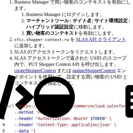
Business Manager で買い物客のコンテキストを有効にし
ます。
Business Manager にログインします。
マーチャントツール
|
サイト名
|
サイト環境設定
|
ハイブリッド認証設定
に移動します。
買い物客のコンテキスト
を有効にします。
を
SLAS API クライアント
sfcc.shopper-context.rw
に追加します。
SLAS のアクセストークンをリクエストします。
SLAS アクセストークンで返された USID のスコープ
内で、PUT Shopper Context API を呼び出します。
createShopperContext
または
updateShopperContext
エン
ドポイントを使用して、設定する買い物客の USID と
コンテキストを指定します。
1
curl
 "https://
$SHORTCODE
.api.commercecloud.salesforce.
2
    --method
 'PUT'
 \
3
    --header
 "Authorization: Bearer 
$TOKEN
"
 \
4
    --header
 'Content-Type: application/json'
 \
5
    --data
 '{