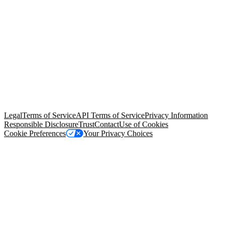
© Copyright 2026 Salesforce, Inc.
All rights reserved
. Various
trademarks held by their respective owners. Salesforce, Inc.
Salesforce Tower, 415 Mission Street, 3rd Floor, San Francisco, CA
94105, United States
Legal
Terms of Service
API Terms of Service
Privacy Information
Responsible Disclosure
Trust
Contact
Use of Cookies
Cookie Preferences
Your Privacy Choices