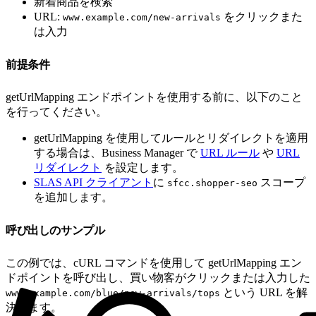
新着商品を検索
URL:
をクリックまた
www.example.com/new-arrivals
は入力
前提条件
getUrlMapping エンドポイントを使用する前に、以下のこと
を行ってください。
getUrlMapping を使用してルールとリダイレクトを適用
する場合は、Business Manager で
URL ルール
や
URL
リダイレクト
を設定します。
SLAS API クライアント
に
スコープ
sfcc.shopper-seo
を追加します。
呼び出しのサンプル
この例では、cURL コマンドを使用して getUrlMapping エン
ドポイントを呼び出し、買い物客がクリックまたは入力した
という URL を解
www.example.com/blue/new-arrivals/tops
決します。