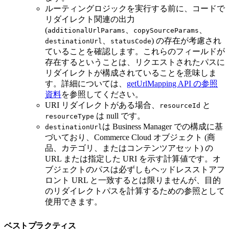
ルーティングロジックを実行する前に、コードで
リダイレクト関連の出力
(
、
、
additionalUrlParams
copySourceParams
、
) の存在が考慮され
destinationUrl
statusCode
ていることを確認します。これらのフィールドが
存在するということは、リクエストされたパスに
リダイレクトが構成されていることを意味しま
す。詳細については、
getUrlMapping API の参照
資料
を参照してください。
URI リダイレクトがある場合、
と
resourceId
は null です。
resourceType
は Business Manager での構成に基
destinationUrl
づいており、Commerce Cloud オブジェクト (商
品、カテゴリ、またはコンテンツアセット) の
URL または指定した URI を示す計算値です。オ
ブジェクトのパスは必ずしもヘッドレスストアフ
ロント URL と一致するとは限りませんが、目的
のリダイレクトパスを計算するための参照として
使用できます。
ベストプラクティス