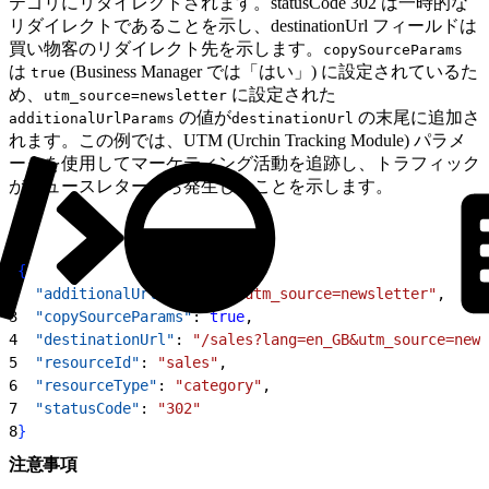
テゴリにリダイレクトされます。statusCode 302 は一時的な
リダイレクトであることを示し、destinationUrl フィールドは
買い物客のリダイレクト先を示します。
copySourceParams
は
(Business Manager では「はい」) に設定されているた
true
め、
に設定された
utm_source=newsletter
の値が
の末尾に追加さ
additionalUrlParams
destinationUrl
れます。この例では、UTM (Urchin Tracking Module) パラメ
ータを使用してマーケティング活動を追跡し、トラフィック
がニュースレターから発生したことを示します。
1
{
2
  "additionalUrlParams"
: 
"utm_source=newsletter"
,
3
  "copySourceParams"
: 
true
,
4
  "destinationUrl"
: 
"/sales?lang=en_GB&utm_source=news
5
  "resourceId"
: 
"sales"
,
6
  "resourceType"
: 
"category"
,
7
  "statusCode"
: 
"302"
8
}
注意事項