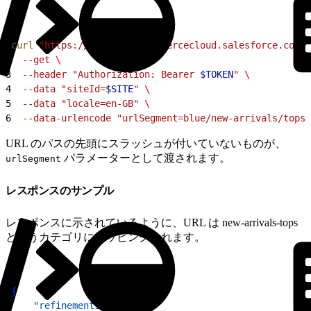
1
curl
 "https://
$CODE
.api.commercecloud.salesforce.com/s
2
  --get 
\
3
  --header "Authorization:
 Bearer
 $TOKEN
" 
\
4
  --data "siteId=
$SITE
" 
\
5
  --data "locale=en-GB" 
\
6
  --data-urlencode "urlSegment=blue/new-arrivals/tops"
URL のパスの先頭にスラッシュが付いていないものが、
パラメーターとして渡されます。
urlSegment
レスポンスのサンプル
レスポンスに示されているように、URL は new-arrivals-tops
というカテゴリにマッピングされます。
1
{
2
    "refinements"
: 
{