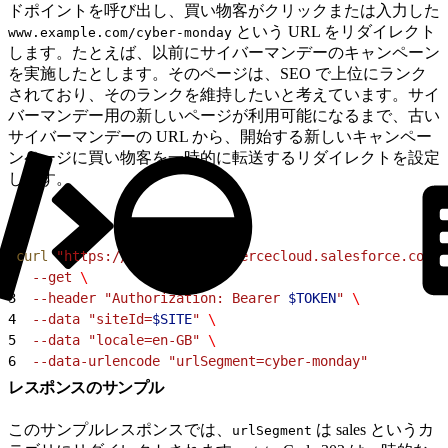
ドポイントを呼び出し、買い物客がクリックまたは入力した
という URL をリダイレクト
www.example.com/cyber-monday
します。たとえば、以前にサイバーマンデーのキャンペーン
を実施したとします。そのページは、SEO で上位にランク
されており、そのランクを維持したいと考えています。サイ
バーマンデー用の新しいページが利用可能になるまで、古い
サイバーマンデーの URL から、開始する新しいキャンペー
ンページに買い物客を一時的に転送するリダイレクトを設定
します。
1
curl
 "https://
$CODE
.api.commercecloud.salesforce.com/s
2
  --get 
\
3
  --header "Authorization:
 Bearer
 $TOKEN
" 
\
4
  --data "siteId=
$SITE
" 
\
5
  --data "locale=en-GB" 
\
6
  --data-urlencode "urlSegment=cyber-monday"
レスポンスのサンプル
このサンプルレスポンスでは、
は sales というカ
urlSegment