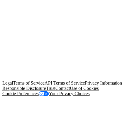
© Copyright 2026 Salesforce, Inc.
All rights reserved
. Various
trademarks held by their respective owners. Salesforce, Inc.
Salesforce Tower, 415 Mission Street, 3rd Floor, San Francisco, CA
94105, United States
Legal
Terms of Service
API Terms of Service
Privacy Information
Responsible Disclosure
Trust
Contact
Use of Cookies
Cookie Preferences
Your Privacy Choices