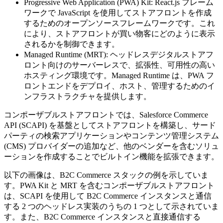
Progressive Web Application (PWA) Kit: React.js フレーム
ワークで JavaScript を使用してストアフロントを作成
するためのオープンソースフレームワークです。これ
により、ストアフロントが買い物客にどのように表示
されるかを制御できます。
Managed Runtime (MRT): ヘッドレスデジタルストアフ
ロント向けのサーバーレスで、拡張性、可用性の高い
ホスティング環境です。Managed Runtime は、PWA フ
ロントエンドをデプロイ、ホスト、管理するためのイ
ンフラストラクチャを提供します。
コンポーザブルストアフロントでは、Salesforce Commerce
API (SCAPI) を基盤としてストアフロントを構築し、サード
パーティの検索アプリケーションやコンテンツ管理システム
(CMS) プロバイダーの追加など、他のベンダーを含むソリュ
ーションを作成することでビルトイン機能を拡張できます。
以下の画像は、B2C Commerce スタックの例を示していま
す。PWA Kit と MRT を含むコンポーザブルストアフロント
は、SCAPI を使用して B2C Commerce インスタンスと通信
する 2 つのヘッドレス実装のうちの 1 つとして示されていま
す。また、B2C Commerce インスタンスと直接通信する