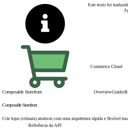
Este texto foi traduzi
Alternar para inglês
Ag
Commerce Cloud
Composable Storefront
Overview
Guides
R
Composable Storefront
Crie lojas (virtuais) atrativas com uma arquitetura rápida e flexív
Comece agora
Referência da API