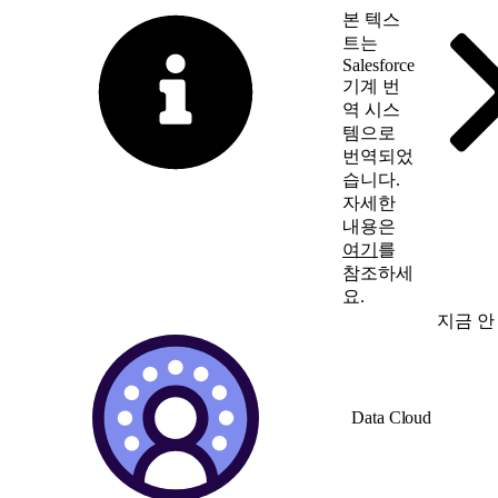
본 텍스
트는
Salesforce
기계 번
역 시스
템으로
번역되었
습니다.
자세한
내용은
여기
를
참조하세
요.
영어로 전환
지금 안
Data Cloud