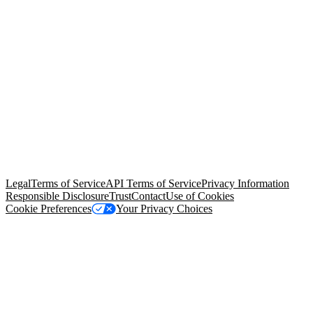
© Copyright 2026 Salesforce, Inc.
All rights reserved
. Various
trademarks held by their respective owners. Salesforce, Inc.
Salesforce Tower, 415 Mission Street, 3rd Floor, San Francisco, CA
94105, United States
Legal
Terms of Service
API Terms of Service
Privacy Information
Responsible Disclosure
Trust
Contact
Use of Cookies
Cookie Preferences
Your Privacy Choices