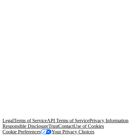
© Copyright 2026 Salesforce, Inc.
All rights reserved
. Various
trademarks held by their respective owners. Salesforce, Inc.
Salesforce Tower, 415 Mission Street, 3rd Floor, San Francisco, CA
94105, United States
Legal
Terms of Service
API Terms of Service
Privacy Information
Responsible Disclosure
Trust
Contact
Use of Cookies
Cookie Preferences
Your Privacy Choices