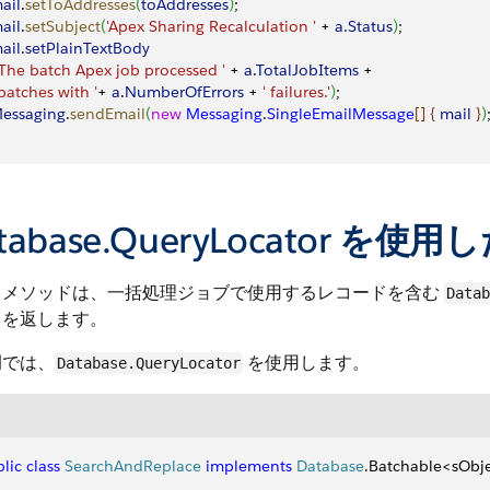
mail
.
setToAddresses
(
toAddresses
)
;
mail
.
setSubject
(
'Apex Sharing Recalculation '
 + 
a
.
Status
)
;
mail
.
setPlainTextBody
'The batch Apex job processed '
 + 
a
.
TotalJobItems
 +
' batches with '
+ 
a
.
NumberOfErrors
 + 
' failures.'
)
;
Messaging
.
sendEmail
(
new
 Messaging
.
SingleEmailMessage
[
]
{
mail
}
)
tabase.QueryLocator を
メソッドは、一括処理ジョブで使用するレコードを含む
Datab
トを返します。
例では、
を使用します。
Database.QueryLocator
lic
 class
 SearchAndReplace
 implements
 Database
.Batchable
<
sObj