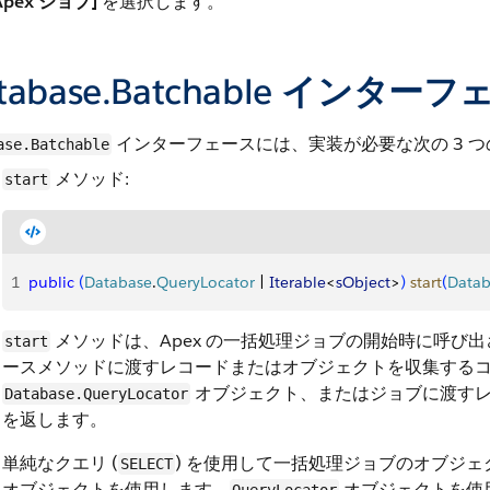
Apex ジョブ]
を選択します。
tabase.Batchable
インターフェ
インターフェースには、実装が必要な次の 3 
ase.Batchable
メソッド:
start
1
public
(
Database
.
QueryLocator
 | 
Iterable
<
sObject
>
)
start
(
Datab
メソッドは、Apex の一括処理ジョブの開始時に呼び
start
ースメソッドに渡すレコードまたはオブジェクトを収集する
オブジェクト、またはジョブに渡すレコー
Database.QueryLocator
を返します。
単純なクエリ (
) を使用して一括処理ジョブのオブジ
SELECT
オブジェクトを使用します。
オブジェクトを使用