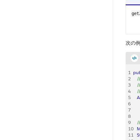
get
次の
1
pub
2
   
3
   
4
   
5
   
6
   
7
   
8
     
9
   
10
   
11
   