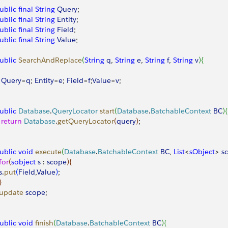
public
 final
 String
 Query
;
public
 final
 String
 Entity
;
public
 final
 String
 Field
;
public
 final
 String
 Value
;
public
 SearchAndReplace
(
String
 q
, 
String
 e
, 
String
 f
, 
String
 v
)
{
   Query
=
q
; 
Entity
=
e
; 
Field
=
f
;
Value
=
v
;
public
 Database
.
QueryLocator
 start
(
Database
.
BatchableContext
 BC
)
{
  return
 Database
.
getQueryLocator
(
query
)
;
public
 void
 execute
(
Database
.
BatchableContext
 BC
, 
List
<
sObject
>
s
 for
(
sobject
 s
 : 
scope
)
{
s
.
put
(
Field
,
Value
)
; 
}
  update
 scope
;
public
 void
 finish
(
Database
.
BatchableContext
 BC
)
{