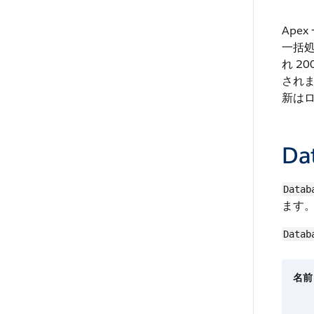
Ape
一括
れ 2
され
新は
Da
Datab
ます
Datab
名前