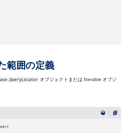
;
使用した範囲の定義
オブジェクトまたは Iterable オブジ
ase.QueryLocator
ect
>
{