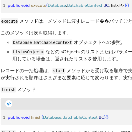
1
public
 void
 execute
(
Database
.
BatchableContext
 BC
, list
<
P
>
)
{
}
メソッドは、メソッドに渡すレコード��バッチご
execute
このメソッドは次を取得します。
オブジェクトへの参照。
Database.BatchableContext
などの sObjects のリストまたはパ
List<sObject>
用している場合は、返されたリストを使用します。
レコードの一括処理は、
メソッドから受け取る順序で実
start
が実行される順序はさまざまな要素に応じて変わります。実
メソッド
finish
1
public
 void
 finish
(
Database
.
BatchableContext
 BC
)
{
}