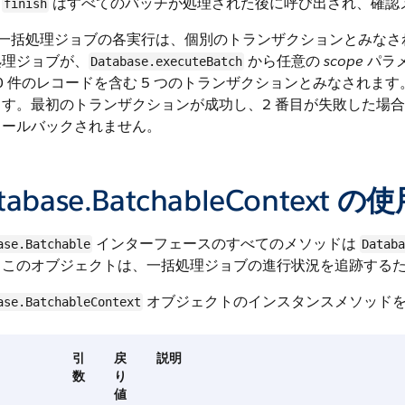
はすべてのバッチが処理された後に呼び出され、確認
finish
x 一括処理ジョブの各実行は、個別のトランザクションとみなされま
処理ジョブが、
から任意の
scope
パラ
Database.executeBatch
00 件のレコードを含む 5 つのトランザクションとみなされま
ます。最初のトランザクションが成功し、2 番目が失敗した場
ロールバックされません。
tabase.BatchableContext の
インターフェースのすべてのメソッドは
ase.Batchable
Databa
。このオブジェクトは、一括処理ジョブの進行状況を追跡する
オブジェクトのインスタンスメソッド
ase.BatchableContext
引
戻
説明
数
り
値