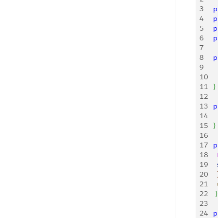
3
   
4
   
5
   
6
   
7
8
   
9
10
   
11
}
12
13
   
14
    
15
}
16
17
   
18
    
19
     
20
21
   
22
}
23
24
   