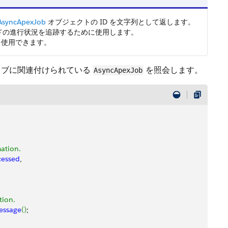
AsyncApexJob
オブジェクトの ID を文字列として返します。
ドの進行状況を追跡するために使用します。
を使用できます。
ョブに関連付けられている
を照会します。
AsyncApexJob
mation.
cessed
,
tion.
essage
(
)
;