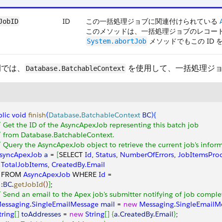
ID
この一括処理ジョブに関連付けられている
JobID
このメソッドは、一括処理ジョブのレコー
メソッドでもこの ID 
System.abortJob
例では、
を使用して、一括処理ジ
Database.BatchableContext
lic
 void
 finish
(
Database
.
BatchableContext
 BC
)
{
// Get the ID of the AsyncApexJob representing this batch job
// from Database.BatchableContext.
// Query the AsyncApexJob object to retrieve the current job's infor
AsyncApexJob
 a
 = 
[
SELECT 
Id
, 
Status
, 
NumberOfErrors
, 
JobItemsPro
   TotalJobItems
, 
CreatedBy.Email
   FROM 
AsyncApexJob
 WHERE 
Id
 =
 :
BC
.
getJobId
(
)
]
;
// Send an email to the Apex job's submitter notifying of job comple
Messaging
.
SingleEmailMessage
 mail
 = 
new
 Messaging
.
SingleEmailM
String
[
]
toAddresses
 = 
new
 String
[
]
{
a
.
CreatedBy
.
Email
}
;