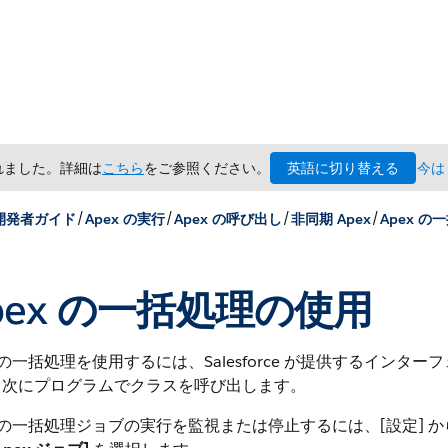
英語に切り替える
されました。詳細は
こちら
をご参照ください。
今は
/
/
/
/
 開発者ガイド
Apex の実行
Apex の呼び出し
非同期 Apex
Apex の
pex の一括処理の使用
x の一括処理を使用するには、Salesforce が提供するインター
、次にプログラムでクラスを呼び出します。
x の一括処理ジョブの実行を監視または停止するには、[設定] か