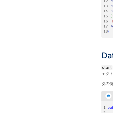
12
   
13
   
14
   
15
(
16
   
17
   
18
}
Da
start
ェク
次の
1
pub
2