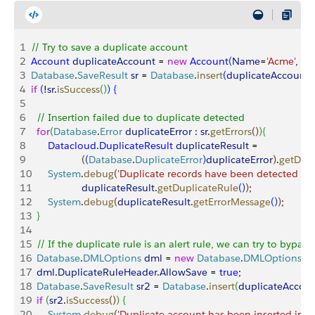
1
// Try to save a duplicate account
2
Account
 duplicateAccount
 = 
new
 Account
(
Name
=
'Acme'
,  
Bi
3
Database
.
SaveResult
 sr
 = 
Database
.
insert
(
duplicateAccount
, 
4
if
(
!
sr
.
isSuccess
(
)
)
{
5
6
	// Insertion failed due to duplicate detected
7
	for
(
Database
.
Error
 duplicateError
 : 
sr
.
getErrors
(
)
)
{
8
		Datacloud
.
DuplicateResult
 duplicateResult
 = 
9
(
(
Database
.
DuplicateError
)
duplicateError
)
.
getDupl
10
		System
.
debug
(
'Duplicate records have been detected by 
11
                  duplicateResult
.
getDuplicateRule
(
)
)
;
12
		System
.
debug
(
duplicateResult
.
getErrorMessage
(
)
)
;
13
}
14
15
	// If the duplicate rule is an alert rule, we can try to bypass 
16
	Database
.
DMLOptions
 dml
 = 
new
 Database
.
DMLOptions
(
)
; 
17
	dml
.
DuplicateRuleHeader
.
AllowSave
 = 
true
;
18
	Database
.
SaveResult
 sr2
 = 
Database
.
insert
(
duplicateAccou
19
	if
(
sr2
.
isSuccess
(
)
)
{
20
		System
.
debug
(
'Duplicate account has been inserted in Sa