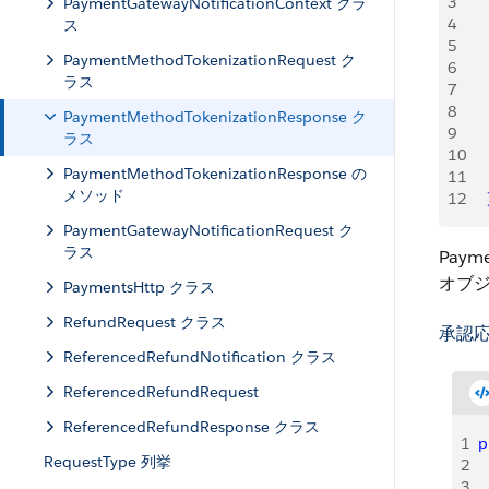
3
   
PaymentGatewayNotificationContext クラ
4
   
ス
5
   
PaymentMethodTokenizationRequest ク
6
   
ラス
7
   
8
   
PaymentMethodTokenizationResponse ク
9
   
ラス
10
   
PaymentMethodTokenizationResponse の
11
    
メソッド
12
PaymentGatewayNotificationRequest ク
ラス
Pay
オブ
PaymentsHttp クラス
RefundRequest クラス
承認
ReferencedRefundNotification クラス
ReferencedRefundRequest
ReferencedRefundResponse クラス
1
p
RequestType 列挙
2
 
3
 