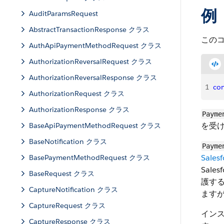
例
AuditParamsRequest
AbstractTransactionResponse クラス
この
AuthApiPaymentMethodRequest クラス
AuthorizationReversalRequest クラス
AuthorizationReversalResponse クラス
1
co
AuthorizationRequest クラス
AuthorizationResponse クラス
Payme
を受
BaseApiPaymentMethodRequest クラス
BaseNotification クラス
Payme
Sales
BasePaymentMethodRequest クラス
Sal
BaseRequest クラス
護する
CaptureNotification クラス
ます
CaptureRequest クラス
イン
CaptureResponse クラス