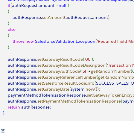
       if
(
authRequest
.
amount
!=
null
)
{
            authResponse
.
setAmount
(
authRequest
.
amount
)
;
}
       else
{
            throw
 new
 SalesforceValidationException
(
'Required Field Mi
}
        authResponse
.
setGatewayResultCode
(
'00'
)
;
        authResponse
.
setGatewayResultCodeDescription
(
'Transaction 
        authResponse
.
setGatewayAuthCode
(
'SF'
+
getRandomNumber
(
        authResponse
.
setGatewayReferenceNumber
(
getRandomNumb
        authResponse
.
setSalesforceResultCodeInfo
(
SUCCESS_SALESF
        authResponse
.
setGatewayDate
(
system
.
now
(
)
)
;
        paymentMethodTokenizationResponse
.
setGatewayTokenEncry
        authResponse
.
setPaymentMethodTokenizationResponse
(
paym
        return
 authResponse
;
}
応答