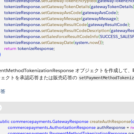
      tokenizeResponse
.
setGatewayTokenEncrypted
(
gatewayTokenEnc
      tokenizeResponse
.
setGatewayTokenDetails
(
gatewayTokenDetails
      tokenizeResponse
.
setGatewayAvsCode
(
gatewayAvsCode
)
;
      tokenizeResponse
.
setGatewayMessage
(
gatewayMessage
)
;
      tokenizeResponse
.
setGatewayResultCode
(
gatewayResultCode
)
;
      tokenizeResponse
.
setGatewayResultCodeDescription
(
gatewayRes
      tokenizeResponse
.
setSalesforceResultCodeInfo
(
SUCCESS_SALES
      tokenizeResponse
.
setGatewayDate
(
system
.
now
(
)
)
;
     return
 tokenizeResponse
;
}
mentMethodTokenizationResponse オブジェク
ジェクトを承認応答または販売応答の
setPaymentMethodTokeniz
応答
ublic
 commercepayments
.
GatewayResponse
 createAuthResponse
(
        commercepayments
.
AuthorizationResponse
 authResponse
 = 
n
        commercepayments
.
PaymentMethodTokenizationResponse
 p