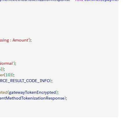
ssing : Amount'
)
;
Normal'
)
;
6
)
)
;
er
(
10
)
)
;
ORCE_RESULT_CODE_INFO
)
;
pted
(
gatewayTokenEncrypted
)
;
entMethodTokenizationResponse
)
;