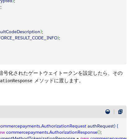
rypted
)
;
)
;
ultCodeDescription
)
;
FORCE_RESULT_CODE_INFO
)
;
トを作成して、暗号化されたゲートウェイトークンを設定したら、その
メソッドに渡します。
ationResponse
commercepayments
.
AuthorizationRequest
 authRequest
)
{
ew
 commercepayments
.
AuthorizationResponse
(
)
;
aymentMethodTokenizationResponse
 = 
new
 commercepayments
.
Pa