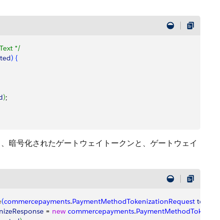
Text */
ted
)
{
d
)
;
、暗号化されたゲートウェイトークンと、ゲートウェイ
e
(
commercepayments
.
PaymentMethodTokenizationRequest
 tokeni
enizeResponse
 = 
new
 commercepayments
.
PaymentMethodTokeniza