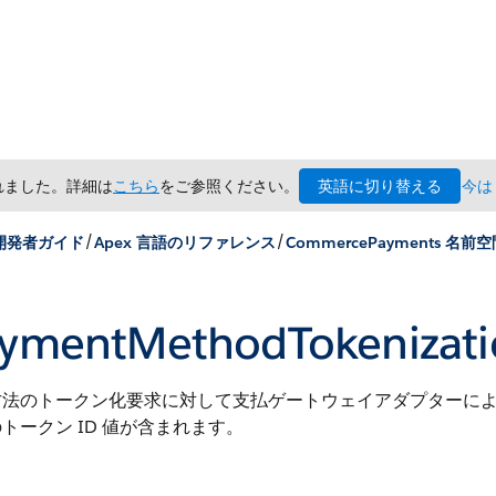
英語に切り替える
されました。詳細は
こちら
をご参照ください。
今は
/
/
 開発者ガイド
Apex 言語のリファレンス
CommercePayments 名前
ymentMethodTokeniza
方法のトークン化要求に対して支払ゲートウェイアダプターに
トークン ID 値が含まれます。