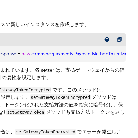
スの新しいインスタンスを作成します。
Response
 = 
new
 commercepayments
.
PaymentMethodTokenizationR
含まれています。各 setter は、支払ゲートウェイからの値
の属性を設定します。
です。このメソッドは、
GatewayTokenEncrypted
に設定します。
メソッドは、
setGatewayTokenEncrypted
を使用して、トークン化された支払方法の値を確実に暗号化し、保
な)
メソッドも支払方法トークンを返し
setGatewayToken
場合は、
でエラーが発生しま
setGatewayTokenEncrypted