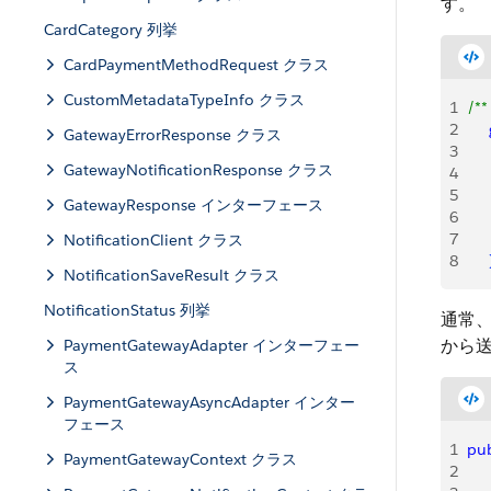
す。
CardCategory 列挙
CardPaymentMethodRequest クラス
CustomMetadataTypeInfo クラス
1
/**
2
   
GatewayErrorResponse クラス
3
     
GatewayNotificationResponse クラス
4
   
5
GatewayResponse インターフェース
6
    
7
   
NotificationClient クラス
8
NotificationSaveResult クラス
NotificationStatus 列挙
通常
から
PaymentGatewayAdapter インターフェー
ス
PaymentGatewayAsyncAdapter インター
フェース
1
pub
PaymentGatewayContext クラス
2
   