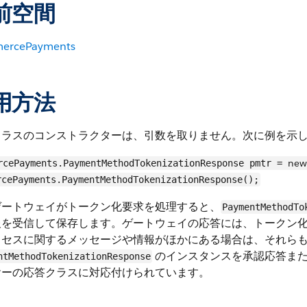
前空間
ercePayments
用方法
クラスのコンストラクターは、引数を取りません。次に例を示
new
rcePayments.PaymentMethodTokenizationResponse pmtr =
rcePayments.PaymentMethodTokenizationResponse();
ゲートウェイがトークン化要求を処理すると、
PaymentMethodTo
報を受信して保存します。ゲートウェイの応答には、トークン
ロセスに関するメッセージや情報がほかにある場合は、それら
のインスタンスを承認応答また
ntMethodTokenizationResponse
ヤーの応答クラスに対応付けられています。