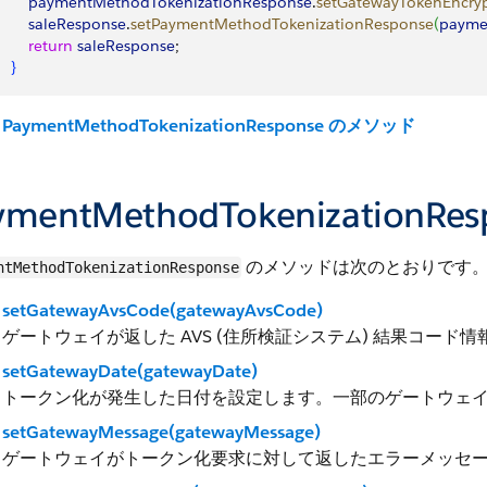
        paymentMethodTokenizationResponse
.
setGatewayTokenEncry
        saleResponse
.
setPaymentMethodTokenizationResponse
(
payme
        return
 saleResponse
;
}
PaymentMethodTokenizationResponse のメソッド
ymentMethodTokenization
のメソッドは次のとおりです
ntMethodTokenizationResponse
setGatewayAvsCode(gatewayAvsCode)
ゲートウェイが返した AVS (住所検証システム) 結果コード
setGatewayDate(gatewayDate)
トークン化が発生した日付を設定します。一部のゲートウェ
setGatewayMessage(gatewayMessage)
ゲートウェイがトークン化要求に対して返したエラーメッセージ