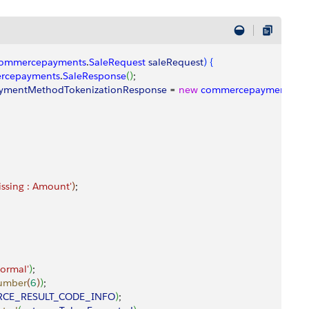
ommercepayments
.
SaleRequest
 saleRequest
)
{
rcepayments
.
SaleResponse
(
)
;
aymentMethodTokenizationResponse
 = 
new
 commercepayments
.
Pa
issing : Amount'
)
;
Normal'
)
;
umber
(
6
)
)
;
RCE_RESULT_CODE_INFO
)
;