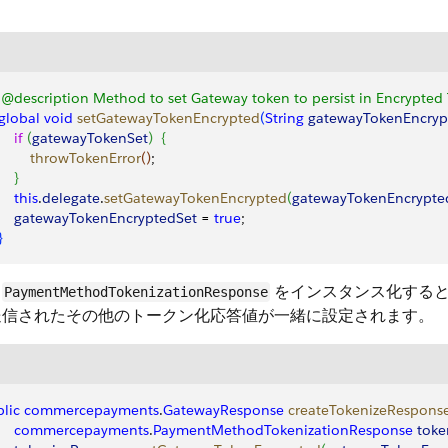
 @description Method to set Gateway token to persist in Encrypted 
  global
 void
 setGatewayTokenEncrypted
(
String
 gatewayTokenEncryp
    if
(
gatewayTokenSet
)
{
          throwTokenError
(
)
;
}
     this
.
delegate
.
setGatewayTokenEncrypted
(
gatewayTokenEncrypte
      gatewayTokenEncryptedSet
 = 
true
;
}
、
をインスタンス化すると
PaymentMethodTokenizationResponse
送信されたその他のトークン化応答値が一緒に設定されます。
lic
 commercepayments
.
GatewayResponse
 createTokenizeRespons
      commercepayments
.
PaymentMethodTokenizationResponse
 tok