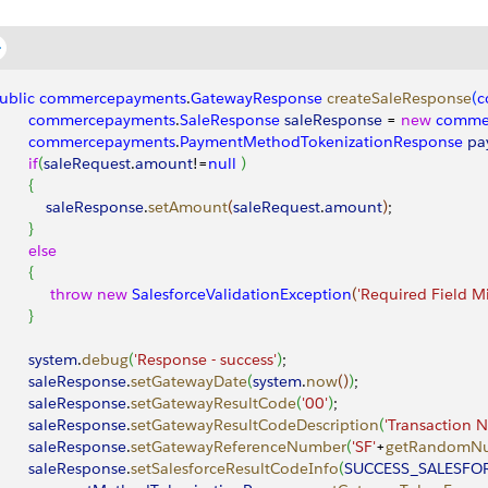
ublic
 commercepayments
.
GatewayResponse
 createSaleResponse
(
c
        commercepayments
.
SaleResponse
 saleResponse
 = 
new
 comme
        commercepayments
.
PaymentMethodTokenizationResponse
 p
       if
(
saleRequest
.
amount
!=
null
)
{
            saleResponse
.
setAmount
(
saleRequest
.
amount
)
;
}
       else
{
            throw
 new
 SalesforceValidationException
(
'Required Field M
}
        system
.
debug
(
'Response - success'
)
;
        saleResponse
.
setGatewayDate
(
system
.
now
(
)
)
;
        saleResponse
.
setGatewayResultCode
(
'00'
)
;
        saleResponse
.
setGatewayResultCodeDescription
(
'Transaction 
        saleResponse
.
setGatewayReferenceNumber
(
'SF'
+
getRandomN
        saleResponse
.
setSalesforceResultCodeInfo
(
SUCCESS_SALESFO