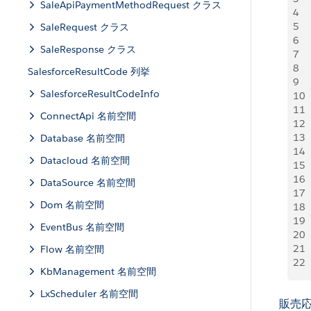
SaleApiPaymentMethodRequest クラス
4
  
5
SaleRequest クラス
6
 
SaleResponse クラス
7
8
  
SalesforceResultCode 列挙
9
SalesforceResultCodeInfo
10
 
11
ConnectApi 名前空間
12
13
 
Database 名前空間
14
 
Datacloud 名前空間
15
 
16
 
DataSource 名前空間
17
 
Dom 名前空間
18
 
19
 
EventBus 名前空間
20
 
21
 
Flow 名前空間
22
KbManagement 名前空間
LxScheduler 名前空間
販売