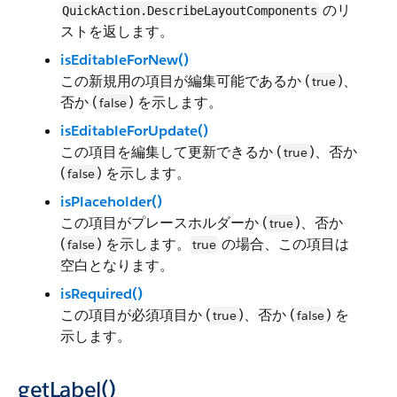
のリ
QuickAction.DescribeLayoutComponents
ストを返します。
isEditableForNew()
この新規用の項目が編集可能であるか (
)、
true
否か (
) を示します。
false
isEditableForUpdate()
この項目を編集して更新できるか (
)、否か
true
(
) を示します。
false
isPlaceholder()
この項目がプレースホルダーか (
)、否か
true
(
) を示します。
の場合、この項目は
false
true
空白となります。
isRequired()
この項目が必須項目か (
)、否か (
) を
true
false
示します。
getLabel()