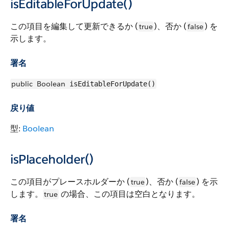
isEditableForUpdate()
この項目を編集して更新できるか (
)、否か (
) を
true
false
示します。
署名
public
Boolean
isEditableForUpdate()
戻り値
型:
Boolean
isPlaceholder()
この項目がプレースホルダーか (
)、否か (
) を示
true
false
します。
の場合、この項目は空白となります。
true
署名