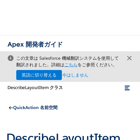
Apex 開発者ガイド
この文章は Salesforce 機械翻訳システムを使用して
翻訳されました。詳細は
こちら
をご参照ください。
英語に切り替える
今はしません
DescribeLayoutItem クラス
QuickAction 名前空間
DescribeLayoutItem