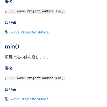
署名
public
wave.ProjectionNode avg()
戻り値
型:
wave.ProjectionNode
min()
項目の最小値を返します。
署名
public
wave.ProjectionNode min()
戻り値
型:
wave.ProjectionNode