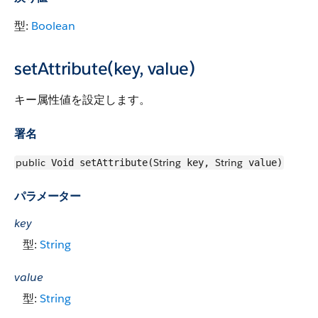
型:
Boolean
setAttribute(key, value)
キー属性値を設定します。
署名
public
String
String
Void setAttribute(
key,
value)
パラメーター
key
型:
String
value
型:
String