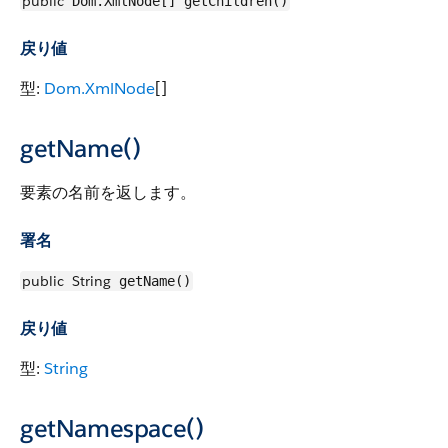
public
Dom.XmlNode[] getChildren()
戻り値
型:
Dom.XmlNode
[]
getName()
要素の名前を返します。
署名
public
String
getName()
戻り値
型:
String
getNamespace()