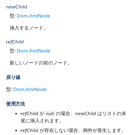
newChild
型:
Dom.XmlNode
挿入するノード。
refChild
型:
Dom.XmlNode
新しいノードの前のノード。
戻り値
型:
Dom.XmlNode
使用方法
refChild
が
の場合、
newChild
はリストの末
null
尾に挿入されます。
refChild
が存在しない場合、例外が発生します。