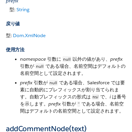
prefix
型:
String
戻り値
型:
Dom.XmlNode
使用方法
namespace
引数に
以外の値があり、
prefix
null
引数が
である場合、名前空間はデフォルトの
null
名前空間として設定されます。
prefix
引数が
である場合、Salesforce では要
null
素に自動的にプレフィックスが割り当てられま
す。自動プレフィックスの形式は
で、
i
は番号
i
ns
を示します。
prefix
引数が
である場合、名前空
''
間はデフォルトの名前空間として設定されます。
addCommentNode(text)