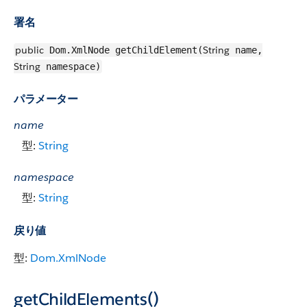
署名
public
String
Dom.XmlNode getChildElement(
name,
String
namespace)
パラメーター
name
型:
String
namespace
型:
String
戻り値
型:
Dom.XmlNode
getChildElements()