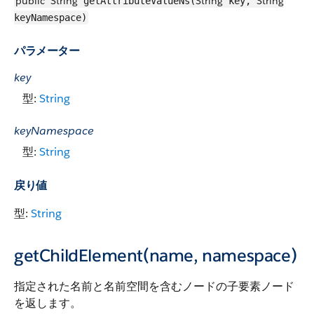
public
String
String
String
getAttributeValueNs(
key,
keyNamespace)
パラメーター
key
型:
String
keyNamespace
型:
String
戻り値
型:
String
getChildElement(name, namespace)
指定された名前と名前空間を含むノードの子要素ノード
を返します。