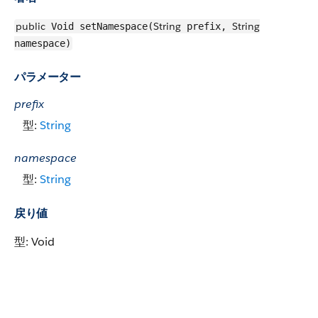
public
String
String
Void setNamespace(
prefix,
namespace)
パラメーター
prefix
型:
String
namespace
型:
String
戻り値
型: Void