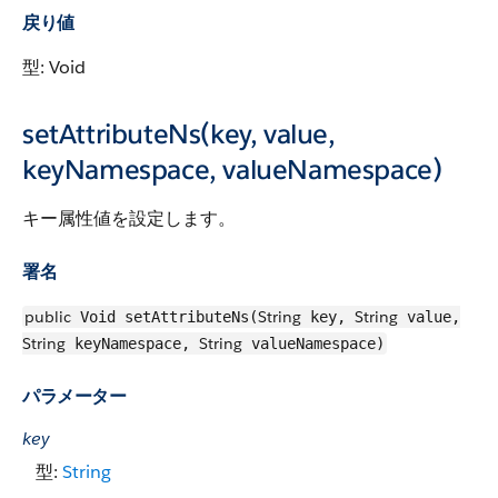
戻り値
型: Void
setAttributeNs(key, value,
keyNamespace, valueNamespace)
キー属性値を設定します。
署名
public
String
String
Void setAttributeNs(
key,
value,
String
String
keyNamespace,
valueNamespace)
パラメーター
key
型:
String