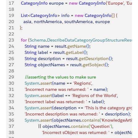
17
      CategoryInfo
 europe
 = 
new
 CategoryInfo
(
'Europe'
, 
'Euro
18
19
      List
<
CategoryInfo
>
info
 = 
new
 CategoryInfo
[
]
{
20
        asia
, 
northAmerica
, 
southAmerica
, 
europe
21
}
;
22
23
      for
(
Schema
.
DescribeDataCategoryGroupStructureResult
24
         String
 name
 = 
result
.
getName
(
)
;
25
         String
 label
 = 
result
.
getLabel
(
)
;
26
         String
 description
 = 
result
.
getDescription
(
)
;
27
         String
 objectNames
 = 
result
.
getSobject
(
)
;
28
29
         //asserting the values to make sure
30
         System
.
assert
(
name
 == 
'Regions'
, 
31
         'Incorrect name was returned: '
 + 
name
)
;
32
         System
.
assert
(
label
 == 
'Regions of the World'
,
33
         'Incorrect label was returned: '
 + 
label
)
;
34
         System
.
assert
(
description
 == 
'This is the category group
35
         'Incorrect description was returned: '
 + 
description
)
;
36
         System
.
assert
(
objectNames
.
contains
(
'KnowledgeArticle
37
                    || 
objectNames
.
contains
(
'Question'
)
,
38
                       'Incorrect sObject was returned: '
 + 
objectNam