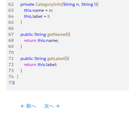
62
      private
 CategoryInfo
(
String
 n
, 
String
 l
)
{
63
         this
.
name
 = 
n
;
64
         this
.
label
 = 
l
;
65
}
66
67
      public
 String
 getName
(
)
{
68
         return
 this
.
name
;
69
}
70
71
      public
 String
 getLabel
(
)
{
72
         return
 this
.
label
;
73
}
74
}
75
}
← 前へ
次へ →