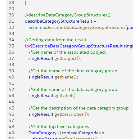
28
}
29
30
         //describeDataCategoryGroupStructures()
31
         describeCategoryStructureResult
 = 
32
            Schema
.
describeDataCategoryGroupStructures
(
pairs
,
33
34
         //Getting data from the result
35
         for
(
DescribeDataCategoryGroupStructureResult
 singleR
36
            //Get name of the associated Sobject
37
            singleResult
.
getSobject
(
)
;
38
39
            //Get the name of the data category group
40
            singleResult
.
getName
(
)
;
41
42
            //Get the name of the data category group
43
            singleResult
.
getLabel
(
)
;
44
45
            //Get the description of the data category group
46
            singleResult
.
getDescription
(
)
;
47
48
            //Get the top level categories
49
            DataCategory
[
]
toplevelCategories
 = 