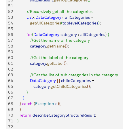
50
               singleResult
.
getTopCategories
(
)
;
51
52
            //Recursively get all the categories
53
            List
<
DataCategory
>
allCategories
 = 
54
               getAllCategories
(
toplevelCategories
)
;
55
56
            for
(
DataCategory
 category
 : 
allCategories
)
{
57
               //Get the name of the category
58
               category
.
getName
(
)
;
59
60
               //Get the label of the category
61
               category
.
getLabel
(
)
;
62
63
               //Get the list of sub categories in the category
64
               DataCategory
[
]
childCategories
 = 
65
                  category
.
getChildCategories
(
)
;
66
}
67
}
68
}
catch
(
Exception
 e
)
{
69
}
70
      return
 describeCategoryStructureResult
;
71
}
72