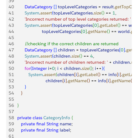
39
40
         DataCategory
[
]
topLevelCategories
 = 
result
.
getTopCate
41
         System
.
assert
(
topLevelCategories
.
size
(
)
 == 
1
,
42
         'Incorrect number of top level categories returned: '
 + 
43
         System
.
assert
(
topLevelCategories
[
0
]
.
getLabel
(
)
 == 
worl
44
                       topLevelCategories
[
0
]
.
getName
(
)
 == 
world
.
ge
45
46
         //checking if the correct children are returned
47
         DataCategory
[
]
children
 = 
topLevelCategories
[
0
]
.
getCh
48
         System
.
assert
(
children
.
size
(
)
 == 
4
,
49
         'Incorrect number of children returned: '
 + 
children
.
siz
50
         for
(
Integer
 i
=
0
; 
i
<
children
.
size
(
)
; 
i
++
)
{
51
            System
.
assert
(
children
[
i
]
.
getLabel
(
)
 == 
info
[
i
]
.
getLabe
52
                          children
[
i
]
.
getName
(
)
 == 
info
[
i
]
.
getName
(
)
)
;
53
}
54
}
55
56
}
57
58
   private
 class
 CategoryInfo
{
59
      private
 final
 String
 name
;
60
      private
 final
 String
 label
;
61