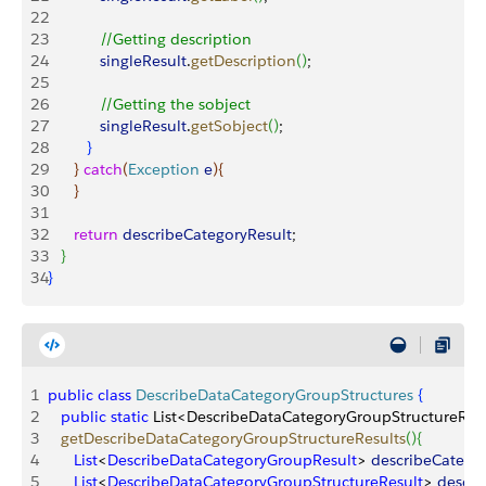
22
23
            //Getting description
24
            singleResult
.
getDescription
(
)
;
25
26
            //Getting the sobject
27
            singleResult
.
getSobject
(
)
;
28
}
29
}
catch
(
Exception
 e
)
{
30
}
31
32
      return
 describeCategoryResult
;
33
}
34
}
1
public
 class
 DescribeDataCategoryGroupStructures
{
2
   public
 static
 List
<
DescribeDataCategoryGroupStructureRes
3
   getDescribeDataCategoryGroupStructureResults
(
)
{
4
      List
<
DescribeDataCategoryGroupResult
>
describeCatego
5
      List
<
DescribeDataCategoryGroupStructureResult
>
descri