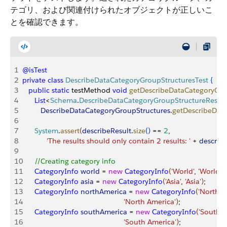
テゴリ、および関連付けられたオブジェクトが正しいこ
とを確認できます。
1
@isTest
2
private
 class
 DescribeDataCategoryGroupStructuresTest
{
3
   public
 static
 testMethod 
void
 getDescribeDataCategoryGro
4
      List
<
Schema
.
DescribeDataCategoryGroupStructureResult
5
         DescribeDataCategoryGroupStructures
.
getDescribeDat
6
7
      System
.
assert
(
describeResult
.
size
(
)
 == 
2
,
8
            'The results should only contain 2 results: '
 + 
describ
9
10
      //Creating category info
11
      CategoryInfo
 world
 = 
new
 CategoryInfo
(
'World'
, 
'World'
)
;
12
      CategoryInfo
 asia
 = 
new
 CategoryInfo
(
'Asia'
, 
'Asia'
)
;
13
      CategoryInfo
 northAmerica
 = 
new
 CategoryInfo
(
'NorthAm
14
                                                  'North America'
)
;
15
      CategoryInfo
 southAmerica
 = 
new
 CategoryInfo
(
'SouthA
16
                                                  'South America'
)
;