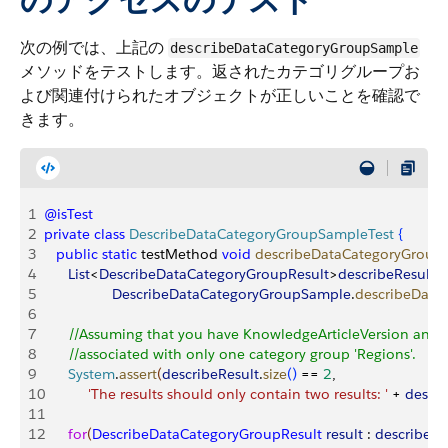
次の例では、上記の
describeDataCategoryGroupSample
メソッドをテストします。返されたカテゴリグループお
よび関連付けられたオブジェクトが正しいことを確認で
きます。
1
@isTest
2
private
 class
 DescribeDataCategoryGroupSampleTest
{
3
   public
 static
 testMethod 
void
 describeDataCategoryGroup
4
      List
<
DescribeDataCategoryGroupResult
>
describeResult
 =
5
                 DescribeDataCategoryGroupSample
.
describeData
6
7
      //Assuming that you have KnowledgeArticleVersion and
8
      //associated with only one category group 'Regions'.
9
      System
.
assert
(
describeResult
.
size
(
)
 == 
2
,
10
           'The results should only contain two results: '
 + 
descri
11
12
      for
(
DescribeDataCategoryGroupResult
 result
 : 
describeRe