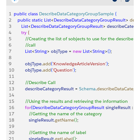
1
public
 class
 DescribeDataCategoryGroupSample
{
2
   public
 static
 List
<
DescribeDataCategoryGroupResult
>
desc
3
      List
<
DescribeDataCategoryGroupResult
>
describeCatego
4
      try
{
5
         //Creating the list of sobjects to use for the describe
6
         //call
7
         List
<
String
>
objType
 = 
new
 List
<
String
>
(
)
;
8
9
         objType
.
add
(
'KnowledgeArticleVersion'
)
;
10
         objType
.
add
(
'Question'
)
;
11
12
         //Describe Call
13
         describeCategoryResult
 = 
Schema
.
describeDataCatego
14
15
         //Using the results and retrieving the information
16
         for
(
DescribeDataCategoryGroupResult
 singleResult
 : 
de
17
            //Getting the name of the category
18
            singleResult
.
getName
(
)
;
19
20
            //Getting the name of label
21
            singleResult
.
getLabel
(
)
;