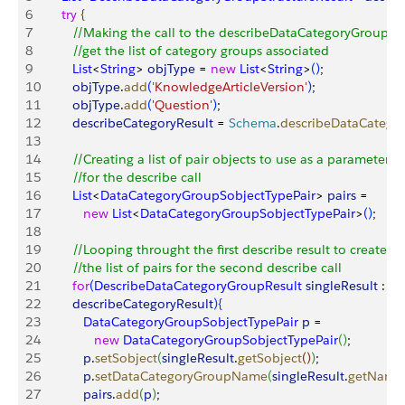
6
      try
{
7
         //Making the call to the describeDataCategoryGroups t
8
         //get the list of category groups associated
9
         List
<
String
>
objType
 = 
new
 List
<
String
>
(
)
;
10
         objType
.
add
(
'KnowledgeArticleVersion'
)
;
11
         objType
.
add
(
'Question'
)
;
12
         describeCategoryResult
 = 
Schema
.
describeDataCatego
13
14
         //Creating a list of pair objects to use as a parameter
15
         //for the describe call
16
         List
<
DataCategoryGroupSobjectTypePair
>
pairs
 = 
17
            new
 List
<
DataCategoryGroupSobjectTypePair
>
(
)
;
18
19
         //Looping throught the first describe result to create
20
         //the list of pairs for the second describe call
21
         for
(
DescribeDataCategoryGroupResult
 singleResult
 : 
22
         describeCategoryResult
)
{
23
            DataCategoryGroupSobjectTypePair
 p
 =
24
               new
 DataCategoryGroupSobjectTypePair
(
)
;
25
            p
.
setSobject
(
singleResult
.
getSobject
(
)
)
;
26
            p
.
setDataCategoryGroupName
(
singleResult
.
getName
27
            pairs
.
add
(
p
)
;