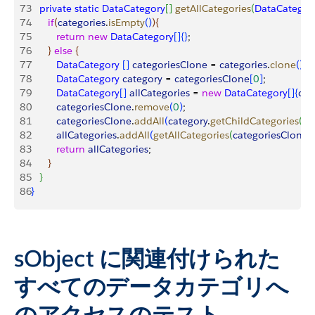
73
   private
 static
 DataCategory
[
]
getAllCategories
(
DataCategor
74
      if
(
categories
.
isEmpty
(
)
)
{
75
         return
 new
 DataCategory
[
]
{
}
;
76
}
else
{
77
         DataCategory
[
]
categoriesClone
 = 
categories
.
clone
(
)
;
78
         DataCategory
 category
 = 
categoriesClone
[
0
]
;
79
         DataCategory
[
]
allCategories
 = 
new
 DataCategory
[
]
{
cat
80
         categoriesClone
.
remove
(
0
)
;
81
         categoriesClone
.
addAll
(
category
.
getChildCategories
(
)
)
;
82
         allCategories
.
addAll
(
getAllCategories
(
categoriesClone
)
)
83
         return
 allCategories
;
84
}
85
}
86
}
sObject に関連付けられた
すべてのデータカテゴリへ
のアクセスのテスト