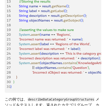
13
         //Storing the results
14
         String
 name
 = 
result
.
getName
(
)
;
15
         String
 label
 = 
result
.
getLabel
(
)
;
16
         String
 description
 = 
result
.
getDescription
(
)
;
17
         String
 objectNames
 = 
result
.
getSobject
(
)
;
18
19
         //asserting the values to make sure
20
         System
.
assert
(
name
 == 
'Regions'
,
21
         'Incorrect name was returned: '
 + 
name
)
;
22
         System
.
assert
(
label
 == 
'Regions of the World'
,
23
         'Incorrect label was returned: '
 + 
label
)
;
24
         System
.
assert
(
description
 == 
'This is the category group
25
         'Incorrect description was returned: '
 + 
description
)
;
26
         System
.
assert
(
objectNames
.
contains
(
'KnowledgeArticle
27
                       || 
objectNames
.
contains
(
'Question'
)
,
28
                       'Incorrect sObject was returned: '
 + 
objectNam
29
}
30
}
31
}
この例では、
メ
describeDataCategoryGroupStructures
ソッドをテストします。返されたカテゴリグループ、カ