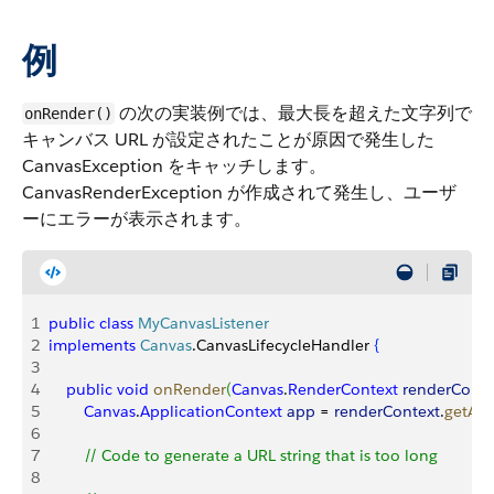
例
の次の実装例では、最大長を超えた文字列で
onRender()
キャンバス URL が設定されたことが原因で発生した
CanvasException をキャッチします。
CanvasRenderException が作成されて発生し、ユーザ
ーにエラーが表示されます。
1
public
 class
 MyCanvasListener
2
implements
 Canvas
.CanvasLifecycleHandler 
{
3
4
    public
 void
 onRender
(
Canvas
.
RenderContext
 renderConte
5
        Canvas
.
ApplicationContext
 app
 = 
renderContext
.
getApp
6
7
        // Code to generate a URL string that is too long
8