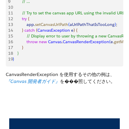
9
        // ...
10
11
        // Try to set the canvas app URL using the invalid URL s
12
        try
{
13
            app
.
setCanvasUrlPath
(
aUrlPathThatIsTooLong
)
;
14
}
catch
(
CanvasException
 e
)
{
15
            // Display error to user by throwing a new CanvasR
16
            throw
 new
 Canvas
.
CanvasRenderException
(
e
.
getMes
17
}
18
}
19
}
CanvasRenderException を使用するその他の例は、
『Canvas 開発者ガイド』
を���照してください。