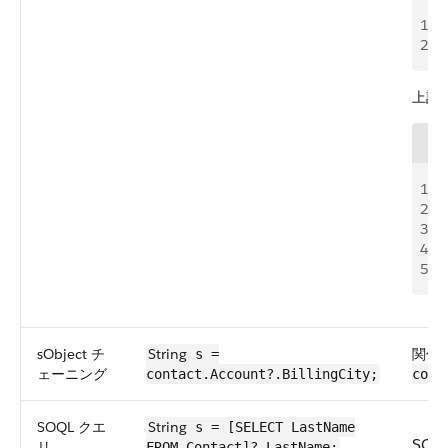
1
/
2
(
(
上記
1
T
2
if
3
re
4
}
5
r
sObject チ
String
関係が
s =
ェーニング
contact.Account?.BillingCity;
cont
SOQL クエ
String
s = [SELECT LastName
SO
リ
FROM Contact]?.LastName;