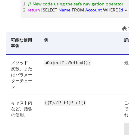
1
// New code using the safe navigation operator
2
return
[
SELECT 
Name
 FROM 
Account
 WHERE 
Id
 = :
ac
表 1
可能な使用
例
詳細
事例
メソッド、
最上
aObject?.aMethod();
変数、また
はパラメー
ターチェー
ン
キャスト内
この
((T)a1?.b1)?.c1()
など、括弧
で、
の使用。
れま