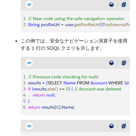
1
// New code using the safe navigation operator
2
String
 profileUrl
 = 
user
.
getProfileUrl
(
)
?.
toExternalFor
この例では、安全なナビゲーション演算子を使用
する 1 行の SOQL クエリを示します。
1
// Previous code checking for nulls
2
results
 = 
[
SELECT 
Name
 FROM 
Account
 WHERE 
Id
 = :
3
if
(
results
.
size
(
)
 == 
0
)
{
// Account was deleted
4
    return
 null
;
5
}
6
return
 results
[
0
]
.
Name
;