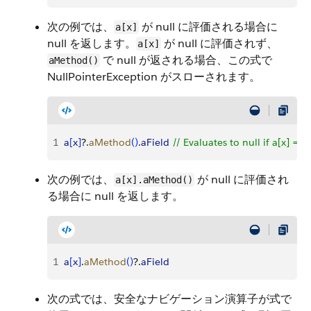
次の例では、
が null に評価される場合に
a[x]
null を返します。
が null に評価されず、
a[x]
で null が返される場合、この式で
aMethod()
NullPointerException がスローされます。
1
a
[
x
]
?.
aMethod
(
)
.
aField
 // Evaluates to null if a[x] == 
次の例では、
が null に評価され
a[x].aMethod()
る場合に null を返します。
1
a
[
x
]
.
aMethod
(
)
?.
aField
次の式では、安全なナビゲーション演算子が式で