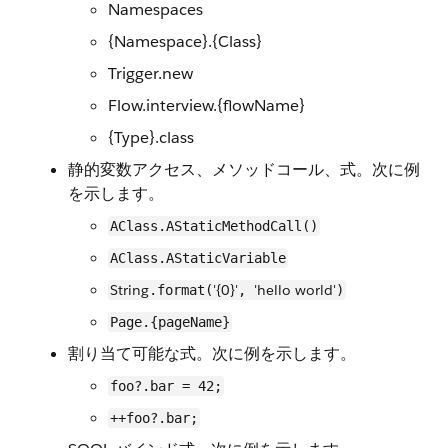
Namespaces
{Namespace}.{Class}
Trigger.new
Flow.interview.{flowName}
{Type}.class
静的変数アクセス、メソッドコール、式。次に例
を示します。
AClass.AStaticMethodCall()
AClass.AStaticVariable
String
'{0}'
'hello world'
.format(
,
)
Page.{pageName}
割り当て可能な式。次に例を示します。
foo?.bar = 42;
++foo?.bar;