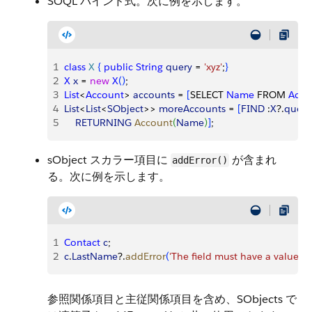
SOQL バインド式。次に例を示します。
1
class
 X
{
public
 String
 query
 = 
'xyz'
;
}
2
X
 x
 = 
new
 X
(
)
; 
3
List
<
Account
>
accounts
 = 
[
SELECT 
Name
 FROM 
Acco
4
List
<
List
<
SObject
>
>
moreAccounts
 = 
[
FIND
 :
X
?.
query
5
    RETURNING
 Account
(
Name
)
]
;
sObject スカラー項目に
が含まれ
addError()
る。次に例を示します。
1
Contact
 c
; 
2
c
.
LastName
?.
addError
(
'The field must have a value'
)
;
参照関係項目と主従関係項目を含め、SObjects で