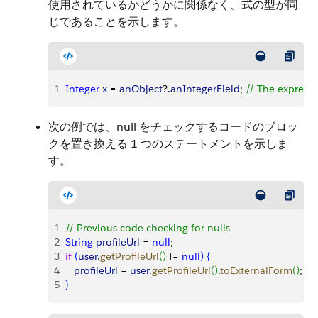
使用されているかどうかに関係なく、式の型が同
じであることを示します。
1
Integer
 x
 = 
anObject
?.
anIntegerField
; 
// The expressi
次の例では、null をチェックするコードのブロッ
クを置き換える 1 つのステートメントを示しま
す。
1
// Previous code checking for nulls
2
String
 profileUrl
 = 
null
;
3
if
(
user
.
getProfileUrl
(
)
 != 
null
)
{
4
   profileUrl
 = 
user
.
getProfileUrl
(
)
.
toExternalForm
(
)
;
5
}