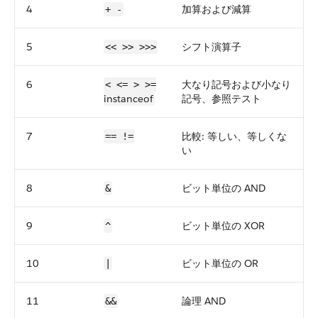
4
加算および減算
+ -
5
シフト演算子
<< >> >>>
6
大なり記号および小なり
< <= > >=
instanceof
記号、参照テスト
7
比較: 等しい、等しくな
== !=
い
8
ビット単位の AND
&
9
ビット単位の XOR
^
10
ビット単位の OR
|
11
論理 AND
&&