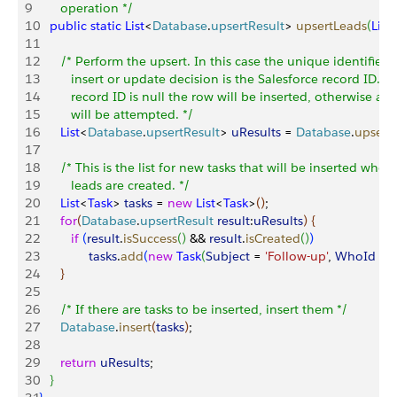
9
      operation */
10
   public
 static
 List
<
Database
.
upsertResult
>
upsertLeads
(
List
11
12
      /* Perform the upsert. In this case the unique identifier f
13
         insert or update decision is the Salesforce record ID. If
14
         record ID is null the row will be inserted, otherwise a
15
         will be attempted. */
16
      List
<
Database
.
upsertResult
>
uResults
 = 
Database
.
upsert
(
17
18
      /* This is the list for new tasks that will be inserted whe
19
         leads are created. */
20
      List
<
Task
>
tasks
 = 
new
 List
<
Task
>
(
)
;
21
      for
(
Database
.
upsertResult
 result
:
uResults
)
{
22
         if
(
result
.
isSuccess
(
)
 && 
result
.
isCreated
(
)
)
23
              tasks
.
add
(
new
 Task
(
Subject
 = 
'Follow-up'
, 
WhoId
 = 
r
24
}
25
26
      /* If there are tasks to be inserted, insert them */
27
      Database
.
insert
(
tasks
)
;
28
29
      return
 uResults
;
30
}