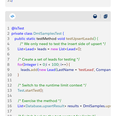
31
}
1
@isTest
2
private
 class
 DmlSamplesTest
{
3
   public
 static
 testMethod 
void
 testUpsertLeads
(
)
{
4
        /* We only need to test the insert side of upsert */
5
      List
<
Lead
>
leads
 = 
new
 List
<
Lead
>
(
)
;
6
7
      /* Create a set of leads for testing */
8
      for
(
Integer
 i
 = 
0
;
i
<
100
; 
i
++
)
{
9
         leads
.
add
(
new
 Lead
(
LastName
 = 
'testLead'
, 
Company
 =
10
}
11
12
      /* Switch to the runtime limit context */
13
      Test
.
startTest
(
)
;
14
15
      /* Exercise the method */
16
      List
<
Database
.
upsertResult
>
results
 = 
DmlSamples
.
upser
17