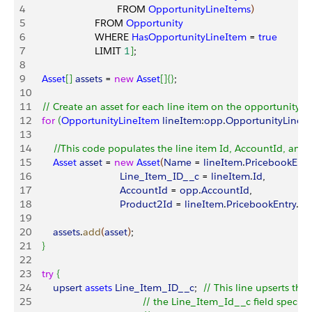
4
                               FROM 
OpportunityLineItems
)
5
                       FROM 
Opportunity
6
                       WHERE 
HasOpportunityLineItem
 = 
true
7
                       LIMIT 
1
]
; 
8
9
    Asset
[
]
assets
 = 
new
 Asset
[
]
{
}
; 
10
11
    // Create an asset for each line item on the opportunity
12
    for
(
OpportunityLineItem
 lineItem
:
opp
.
OpportunityLineI
13
14
        //This code populates the line item Id, AccountId, and
15
        Asset
 asset
 = 
new
 Asset
(
Name
 = 
lineItem
.
PricebookEntr
16
                                Line_Item_ID__c
 = 
lineItem
.
Id
,
17
                                AccountId
 = 
opp
.
AccountId
,
18
                                Product2Id
 = 
lineItem
.
PricebookEntry
.
Pr
19
20
        assets
.
add
(
asset
)
;
21
}
22
23
    try
{
24
        upsert
 assets
 Line_Item_ID__c
;  
// This line upserts the 
25
                                        // the Line_Item_Id__c field specif