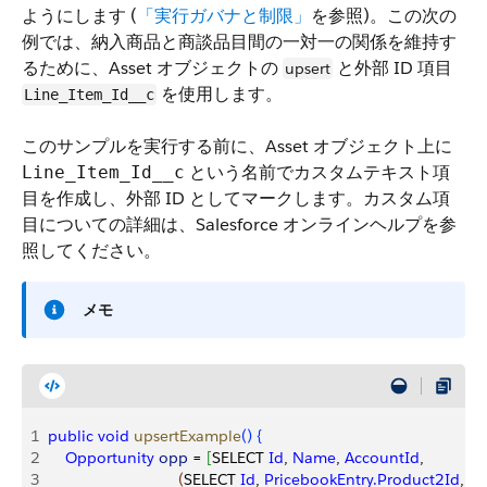
ようにします (
「実行ガバナと制限」
を参照)。この次の
例では、納入商品と商談品目間の一対一の関係を維持す
るために、Asset オブジェクトの
と外部 ID 項目
upsert
を使用します。
Line_Item_Id__c
このサンプルを実行する前に、Asset オブジェクト上に
という名前でカスタムテキスト項
Line_Item_Id__c
目を作成し、外部 ID としてマークします。カスタム項
目についての詳細は、Salesforce オンラインヘルプを参
照してください。
メモ
1
public
 void
 upsertExample
(
)
{
2
    Opportunity
 opp
 = 
[
SELECT 
Id
, 
Name
, 
AccountId
, 
3
(
SELECT 
Id
, 
PricebookEntry.Product2Id
, 
Pr