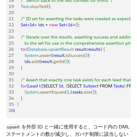
18
      /* Switch back to the test context for limits */
19
      Test
.
stopTest
(
)
;
20
21
      /* ID set for asserting the tasks were created as expected 
22
      Set
<
Id
>
ids
 = 
new
 Set
<
Id
>
(
)
;
23
24
      /* Iterate over the results, asserting success and adding
25
         to the set for use in the comprehensive assertion phas
26
      for
(
Database
.
upsertResult
 result
:
results
)
{
27
         System
.
assert
(
result
.
isSuccess
(
)
)
;
28
         ids
.
add
(
result
.
getId
(
)
)
;
29
}
30
31
      /* Assert that exactly one task exists for each lead that w
32
      for
(
Lead
 l
:
[
SELECT 
Id
, 
(
SELECT 
Subject
 FROM 
Tasks
)
 FRO
33
         System
.
assertEquals
(
1
,
l
.
tasks
.
size
(
)
)
;
34
}
35
}
36
}
を外部 ID と一緒に使用すると、コード内の DML
upsert
ステートメントの数が減少し、ガバナ制限に該当しない