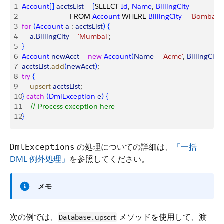
1
Account
[
]
acctsList
 = 
[
SELECT 
Id
, 
Name
, 
BillingCity
2
                        FROM 
Account
 WHERE 
BillingCity
 = 
'Bombay'
]
3
for
(
Account
 a
 : 
acctsList
)
{
4
    a
.
BillingCity
 = 
'Mumbai'
;
5
}
6
Account
 newAcct
 = 
new
 Account
(
Name
 = 
'Acme'
, 
BillingCity
 
7
acctsList
.
add
(
newAcct
)
;
8
try
{
9
    upsert
 acctsList
;
10
}
catch
(
DmlException
 e
)
{
11
    // Process exception here
12
}
の処理についての詳細は、
「一括
DmlExceptions
DML 例外処理」
を参照してください。
メモ
次の例では、
メソッドを使用して、渡
upsert
Database.