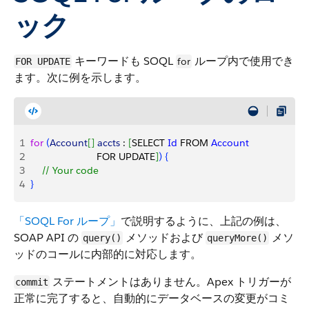
ック
キーワードも SOQL
ループ内で使用でき
for
FOR UPDATE
ます。次に例を示します。
1
for
(
Account
[
]
accts
 : 
[
SELECT 
Id
 FROM 
Account
2
                        FOR UPDATE
]
)
{
3
    // Your code
4
}
「SOQL For ループ」
で説明するように、上記の例は、
SOAP API の
メソッドおよび
メソ
query()
queryMore()
ッドのコールに内部的に対応します。
ステートメントはありません。Apex トリガーが
commit
正常に完了すると、自動的にデータベースの変更がコミ