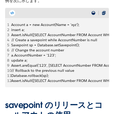
例を次に示します。
1
Account a = new Account(Name = 'xyz');
2
insert a; 
3
Assert.isNull([SELECT AccountNumber FROM Account WHERE I
4
// Create a savepoint while AccountNumber is null 
5
Savepoint sp = Database.setSavepoint(); 
6
// Change the account number 
7
a.AccountNumber = '123'; 
8
update a; 
9
Assert.areEqual('123', [SELECT AccountNumber FROM Accoun
10
// Rollback to the previous null value 
11
Database.rollback(sp);
12
Assert.isNull([SELECT AccountNumber FROM Account WHERE 
savepoint のリリースとコ