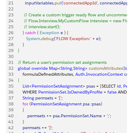
21
          inputVariables
.
put
(
'connectedAppId'
, 
connectedAppId
22
23
         // Create a custom trigger ready flow and uncomment
24
         // Flow.Interview.MyCustomFlow interview = new Flo
25
         // interview.start();
26
}
catch
(
Exception
 e
)
{
27
           System
.
debug
(
'FLOW Exception:'
 + 
e
)
;
28
}
29
}
30
31
    // Return a user’s permission set assignments            
32
    global
 override
 Map
<
String
,
String
>
customAttributes
(
Id
 u
33
        formulaDefinedAttributes, 
Auth
.
InvocationContext
 cont
34
{
35
        List
<
PermissionSetAssignment
>
psas
 = 
[
SELECT 
id
, 
Perm
36
        WHERE 
PermissionSet.IsOwnedByProfile
 = 
false
 AND 
(
A
37
        String
 permsets
 = 
'['
;
38
        for
(
PermissionSetAssignment
 psa
 :
psas
)
39
{
40
            permsets
 += 
psa
.
PermissionSet
.
Name
 + 
';'
;
41
}
42
        permsets
 += 
']'
;