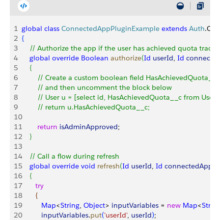
1
global
 class
 ConnectedAppPluginExample
 extends
 Auth
.Con
2
{
3
    // Authorize the app if the user has achieved quota tracke
4
    global
 override
 Boolean
 authorize
(
Id
 userId
, 
Id
 connecte
5
{
6
        // Create a custom boolean field HasAchievedQuota__c
7
        // and then uncomment the block below 
8
        // User u = [select id, HasAchievedQuota__c from User 
9
        // return u.HasAchievedQuota__c;
10
11
        return
 isAdminApproved
;
12
}
13
14
    // Call a flow during refresh
15
    global
 override
 void
 refresh
(
Id
 userId
, 
Id
 connectedAppId
16
{
17
       try
18
{
19
          Map
<
String
, 
Object
>
inputVariables
 = 
new
 Map
<
Strin
20
          inputVariables
.
put
(
'userId'
, 
userId
)
;