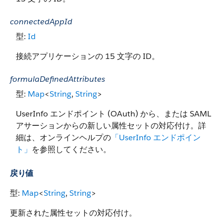
connectedAppId
型:
Id
接続アプリケーションの 15 文字の ID。
formulaDefinedAttributes
型:
Map
<
String
,
String
>
UserInfo エンドポイント (OAuth) から、または SAML
アサーションからの新しい属性セットの対応付け。詳
細は、オンラインヘルプの
「UserInfo エンドポイン
ト」
を参照してください。
戻り値
型:
Map
<
String
,
String
>
更新された属性セットの対応付け。