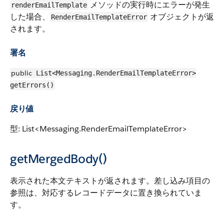
メソッドの実行時にエラーが発生
renderEmailTemplate
した場合、
オブジェクトが返
RenderEmailTemplateError
されます。
署名
public
List<Messaging.RenderEmailTemplateError>
getErrors()
戻り値
型: List<Messaging.RenderEmailTemplateError>
getMergedBody()
表示された本文テキストが返されます。差し込み項目の
参照は、対応するレコードデータに置き換られていま
す。