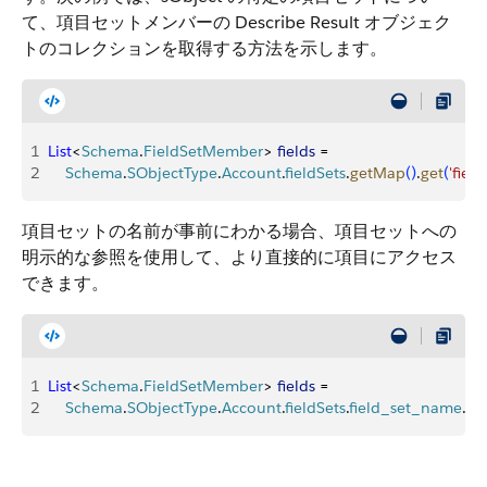
て、項目セットメンバーの Describe Result オブジェク
トのコレクションを取得する方法を示します。
1
List
<
Schema
.
FieldSetMember
>
fields
 = 
2
    Schema
.
SObjectType
.
Account
.
fieldSets
.
getMap
(
)
.
get
(
'fiel
項目セットの名前が事前にわかる場合、項目セットへの
明示的な参照を使用して、より直接的に項目にアクセス
できます。
1
List
<
Schema
.
FieldSetMember
>
fields
 = 
2
    Schema
.
SObjectType
.
Account
.
fieldSets
.
field_set_name
.
ge