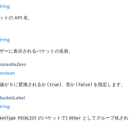
tring
ットの API 名。
tring
ザーに表示されるバケットの名前。
reatedAsZero
oolean
l 値が 0 に変換されるか (
)、否か (
) を指定します。
true
false
BucketLabel
tring
のバケットで)
としてグループ化され
ketType
PICKLIST
Other