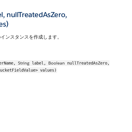
, nullTreatedAsZero,
es)
インスタンスを作成します。
String
Boolean
erName,
label,
nullTreatedAsZero,
ucketFieldValue> values)