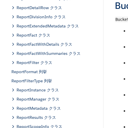
Bu
ReportDetailRow クラス
ReportDivisionInfo クラス
Bucke
ReportExtendedMetadata クラス
ReportFact クラス
ReportFactWithDetails クラス
ReportFactWithSummaries クラス
ReportFilter クラス
ReportFormat 列挙
ReportFilterType 列挙
ReportInstance クラス
ReportManager クラス
ReportMetadata クラス
ReportResults クラス
ReportScopeInfo クラス