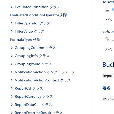
sour
EvaluatedCondition クラス
型:
S
EvaluatedConditionOperator 列挙
バケ
FilterOperator クラス
value
FilterValue クラス
型: L
FormulaType 列挙
GroupingColumn クラス
バケ
GroupingInfo クラス
Buck
GroupingValue クラス
NotificationAction インターフェース
Repor
NotificationActionContext クラス
署名
ReportCsf クラス
ReportCurrency クラス
public
ReportDataCell クラス
ReportDescribeResult クラス