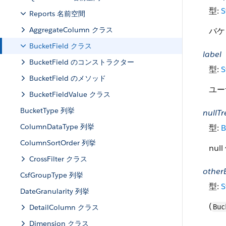
型:
S
Reports 名前空間
AggregateColumn クラス
バケ
BucketField クラス
label
BucketField のコンストラクター
型:
S
BucketField のメソッド
ユー
BucketFieldValue クラス
BucketType 列挙
nullT
ColumnDataType 列挙
型:
B
ColumnSortOrder 列挙
nul
CrossFilter クラス
other
CsfGroupType 列挙
型:
S
DateGranularity 列挙
(
DetailColumn クラス
Buc
Dimension クラス