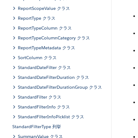
ReportScopeValue クラス
ReportType クラス
ReportTypeColumn クラス
ReportTypeColumnCategory クラス
ReportTypeMetadata クラス
SortColumn クラス
StandardDateFilter クラス
StandardDateFilterDuration クラス
StandardDateFilterDurationGroup クラス
StandardFilter クラス
StandardFilterInfo クラス
StandardFilterInfoPicklist クラス
StandardFilterType 列挙
SummaryValue クラス