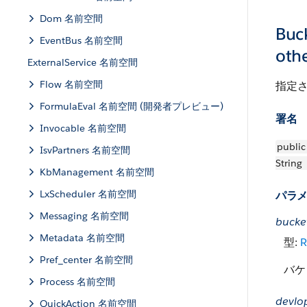
Dom 名前空間
Buck
EventBus 名前空間
oth
ExternalService 名前空間
Flow 名前空間
指定
FormulaEval 名前空間 (開発者プレビュー)
署名
Invocable 名前空間
public
IsvPartners 名前空間
String
KbManagement 名前空間
LxScheduler 名前空間
パラ
Messaging 名前空間
bucke
Metadata 名前空間
型:
R
Pref_center 名前空間
バケ
Process 名前空間
devl
QuickAction 名前空間