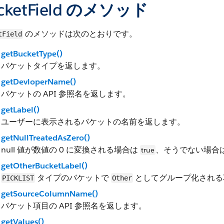
cketField のメソッド
のメソッドは次のとおりです。
tField
getBucketType()
バケットタイプを返します。
getDevloperName()
バケットの API 参照名を返します。
getLabel()
ユーザーに表示されるバケットの名前を返します。
getNullTreatedAsZero()
null 値が数値の 0 に変換される場合は
、そうでない場合
true
getOtherBucketLabel()
タイプのバケットで
としてグループ化される
PICKLIST
Other
getSourceColumnName()
バケット項目の API 参照名を返します。
getValues()