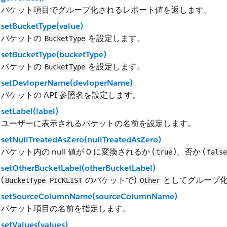
バケット項目でグループ化されるレポート値を返します。
setBucketType(value)
バケットの
を設定します。
BucketType
setBucketType(bucketType)
バケットの
を設定します。
BucketType
setDevloperName(devloperName)
バケットの API 参照名を設定します。
setLabel(label)
ユーザーに表示されるバケットの名前を設定します。
setNullTreatedAsZero(nullTreatedAsZero)
バケット内の null 値が 0 に変換されるか (
)、否か (
true
false
setOtherBucketLabel(otherBucketLabel)
(
のバケットで)
としてグループ化
BucketType
PICKLIST
Other
setSourceColumnName(sourceColumnName)
バケット項目の名前を指定します。
setValues(values)