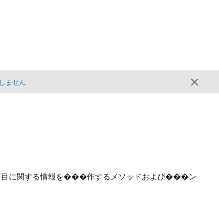
しません
項目に関する情報を���作するメソッドおよび���ン