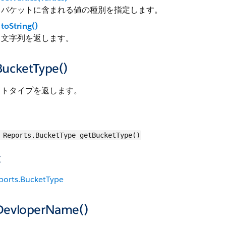
バケットに含まれる値の種別を指定します。
toString()
文字列を返します。
BucketType()
ットタイプを返します。
Reports.BucketType getBucketType()
値
ports.BucketType
DevloperName()