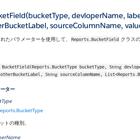
etField(bucketType, devloperName, label
erBucketLabel, sourceColumnName, valu
されたパラメーターを使用して、
クラスの
Reports.BucketField
String
BucketField(Reports.BucketType bucketType,
devlop
String
otherBucketLabel,
sourceColumnName, List<Reports.B
メーター
tType
eports.BucketType
ットの種別。
operName