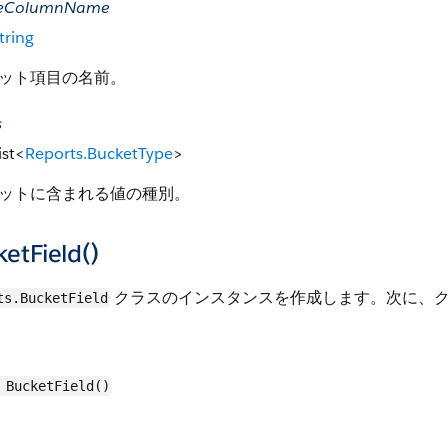
ceColumnName
tring
ット項目の名前。
s
ist<
Reports.BucketType
>
ットに含まれる値の種別。
etField()
クラスのインスタンスを作成します。次に、
ts.BucketField
BucketField()