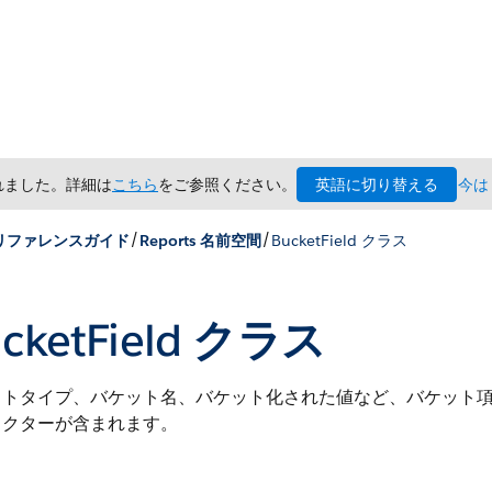
英語に切り替える
されました。詳細は
こちら
をご参照ください。
今は
/
/
x リファレンスガイド
Reports 名前空間
BucketField クラス
cketField クラス
ットタイプ、バケット名、バケット化された値など、バケット
ラクターが含まれます。