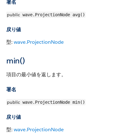
署名
public
wave.ProjectionNode avg()
戻り値
型:
wave.ProjectionNode
min()
項目の最小値を返します。
署名
public
wave.ProjectionNode min()
戻り値
型:
wave.ProjectionNode