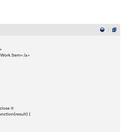
/>
d Work Item</a>
close it 
unction(result) {