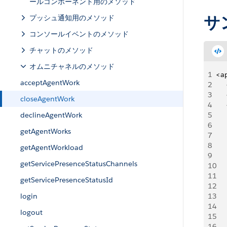
ールコンポーネント用のメソッド
サン
プッシュ通知用のメソッド
コンソールイベントのメソッド
チャットのメソッド
オムニチャネルのメソッド
1
<a
acceptAgentWork
2
   
3
   
closeAgentWork
4
   
declineAgentWork
5
   
6
   
getAgentWorks
7
   
8
    
getAgentWorkload
9
   
getServicePresenceStatusChannels
10
    
11
    
getServicePresenceStatusId
12
   
login
13
   
14
    
logout
15
    
16
     