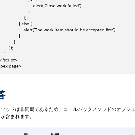
                             alert('Close work failed');
                        }
                    });
                 } else {
                      alert('The work item should be accepted first');
                }
            }
        });
    }
  </script>
apex:page>
答
メソッドは非同期であるため、コールバックメソッドのオブジ
ィが含まれます。