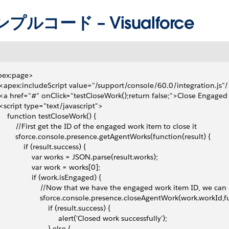
プルコード – Visualforce
pex:page>
  <apex:includeScript value="/support/console/60.0/integration.js"
  <a href="#" onClick="testCloseWork();return false;">Close Engage
  <script type="text/javascript">
      function testCloseWork() {
          //First get the ID of the engaged work item to close it
          sforce.console.presence.getAgentWorks(function(result) {
             if (result.success) {
                  var works = JSON.parse(result.works);
                 var work = works[0];
                 if (work.isEngaged) {
                      //Now that we have the engaged work item ID, we can 
                      sforce.console.presence.closeAgentWork(work.workId,f
                         if (result.success) {
                              alert('Closed work successfully');
                        } else {