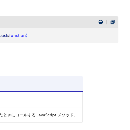
lback
:
function
)
にコールする JavaScript メソッド。