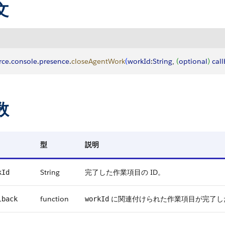
文
rce
.
console
.
presence
.
closeAgentWork
(
workId
:
String
, 
(
optional
)
cal
数
型
説明
String
完了した作業項目の ID。
kId
function
に関連付けられた作業項目が完了したとき
lback
workId