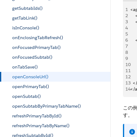
getSubtabIds()
1
<a
2
   
getTabLink()
3
   
isInConsole()
4
   
5
onEnclosingTabRefresh()
6
   
7
   
onFocusedPrimaryTab()
8
   
onFocusedSubtab()
9
     
10
   
onTabSave()
11
   
openConsoleUrl()
12
     
13
  <
openPrimaryTab()
14
</
openSubtab()
openSubtabByPrimaryTabName()
この
す。
refreshPrimaryTabById()
refreshPrimaryTabByName()
refreshSubtabById()