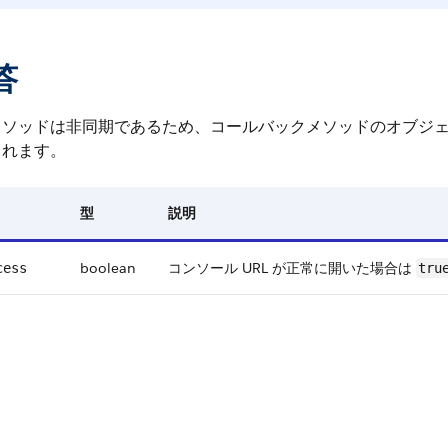
答
メソッドは非同期であるため、コールバックメソッドのオブジ
まれます。
型
説明
boolean
コンソール URL が正常に開いた場合は
cess
tru