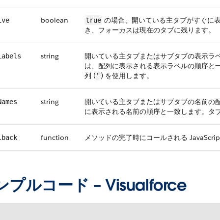
boolean
の場合、開いている主タブがすぐに
ive
true
き、フォーカスは現在のタブに残ります。
string
開いている主タブまたはサブタブの表示ラベル
Labels
は、配列に表示される表示ラベルの順序と
列 (
''
) を使用します。
string
開いている主タブまたはサブタブの名前の配列
Names
に表示される名前の順序と一致します。タブ
function
メソッドの完了時にコールされる JavaScri
lback
プルコード – Visualforce