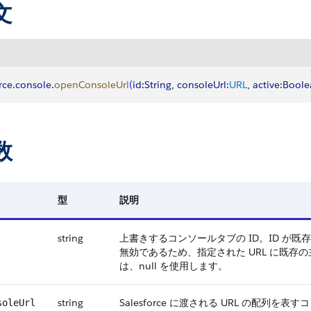
文
rce
.
console
.
openConsoleUrl
(
id
:
String
, 
consoleUrl
:
URL
, 
active
:
Boole
数
型
説明
string
上書きするコンソールタブの ID。ID が
無効であるため、指定された URL に既
は、null を使用します。
string
Salesforce に渡される URL の配列を表す
soleUrl