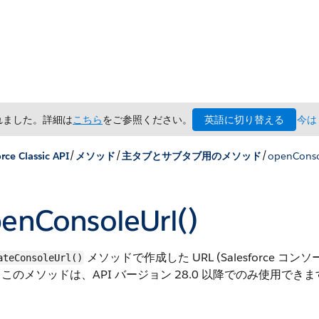
英語に切り替える
されました。詳細は
こちら
をご参照ください。
今は
/
/
/
rce Classic API
メソッド
主タブとサブタブ用のメソッド
openConso
enConsoleUrl()
メソッドで作成した URL (Salesforce 
ateConsoleUrl()
このメソッドは、API バージョン 28.0 以降でのみ使用できま