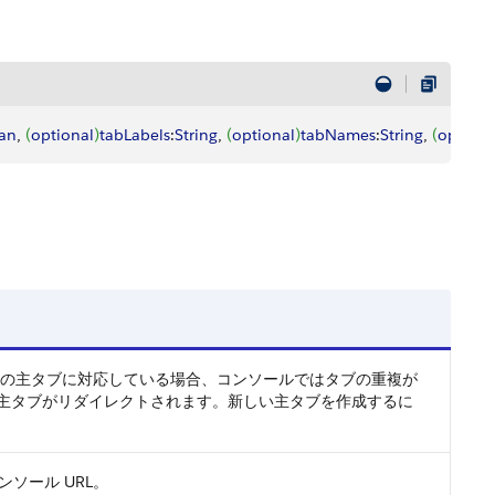
an
, 
(
optional
)
tabLabels
:
String
, 
(
optional
)
tabNames
:
String
, 
(
optiona
既存の主タブに対応している場合、コンソールではタブの重複が
存の主タブがリダイレクトされます。新しい主タブを作成するに
コンソール URL。