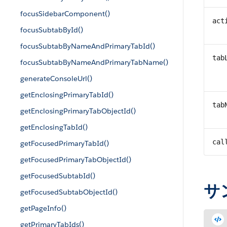
focusSidebarComponent()
act
focusSubtabById()
focusSubtabByNameAndPrimaryTabId()
tab
focusSubtabByNameAndPrimaryTabName()
generateConsoleUrl()
getEnclosingPrimaryTabId()
tab
getEnclosingPrimaryTabObjectId()
getEnclosingTabId()
cal
getFocusedPrimaryTabId()
getFocusedPrimaryTabObjectId()
getFocusedSubtabId()
サン
getFocusedSubtabObjectId()
getPageInfo()
getPrimaryTabIds()