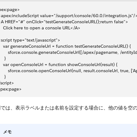
pex:page>
 <apex:includeScript value="/support/console/60.0/integration.js"/
 <A HREF="#" onClick="testGenerateConsoleURL();return false">
     Click here to open a console URL</A> 
 <script type="text/javascript">
     var generateConsoleUrl = function testGenerateConsoleURL() {
         sforce.console.generateConsoleUrl([/apex/pagename, /entity
    }
     var openConsoleUrl = function showConsoleUrl(result) {
         sforce.console.openConsoleUrl(null, result.consoleUrl, true, ['Apex', '
    }
/script>
apex:page>
例では、表示ラベルまたは名前を設定する場合に、他の値を空の文
メモ