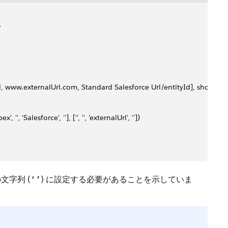
>
Id, www.externalUrl.com, Standard Salesforce Url/entityId], showCon
', 'Salesforce', ''], ['', '', 'externalUrl', ''])
字列 (
) に設定する必要があることを示していま
‘’