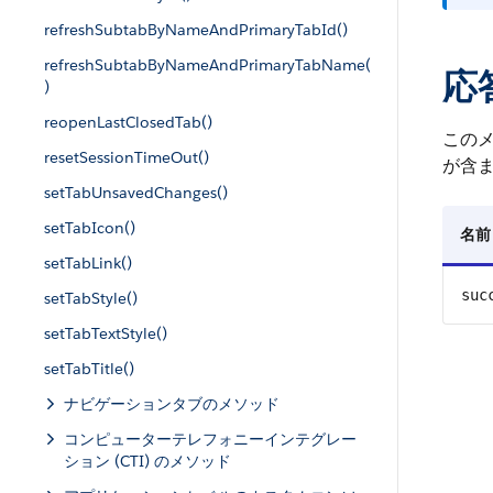
refreshSubtabByNameAndPrimaryTabId()
refreshSubtabByNameAndPrimaryTabName(
応
)
reopenLastClosedTab()
この
resetSessionTimeOut()
が含
setTabUnsavedChanges()
setTabIcon()
名前
setTabLink()
suc
setTabStyle()
setTabTextStyle()
setTabTitle()
ナビゲーションタブのメソッド
コンピューターテレフォニーインテグレー
ション (CTI) のメソッド