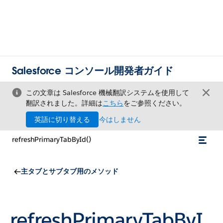
Salesforce コンソール開発者ガイド
この文章は Salesforce 機械翻訳システムを使用して
翻訳されました。詳細は
こちら
をご参照ください。
英語に切り替える
今はしません
refreshPrimaryTabById()
主タブとサブタブ用のメソッド
refreshPrimaryTabByI