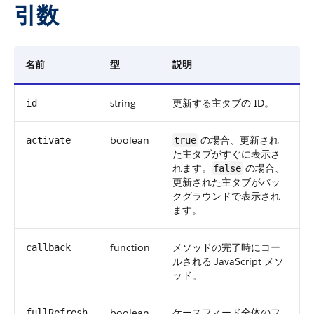
引数
名前
型
説明
string
更新する主タブの ID。
id
boolean
の場合、更新され
activate
true
た主タブがすぐに表示さ
れます。
の場合、
false
更新された主タブがバッ
クグラウンドで表示され
ます。
function
メソッドの完了時にコー
callback
ルされる JavaScript メソ
ッド。
boolean
ケースフィード全体のフ
fullRefresh