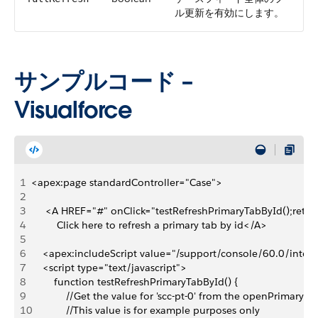
ル更新を有効にします。
サンプルコード –
Visualforce
1
<apex:page standardController="Case">
2
3
     <A HREF="#" onClick="testRefreshPrimaryTabById();retur
4
         Click here to refresh a primary tab by id</A> 
5
6
    <apex:includeScript value="/support/console/60.0/integr
7
    <script type="text/javascript">
8
        function testRefreshPrimaryTabById() {
9
            //Get the value for 'scc-pt-0' from the openPrimary
10
            //This value is for example purposes only