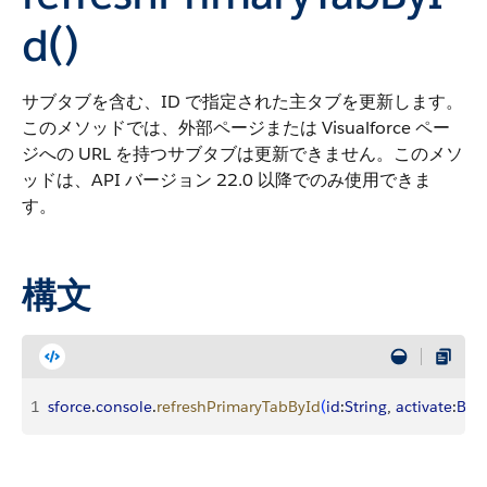
d()
サブタブを含む、ID で指定された主タブを更新します。
このメソッドでは、外部ページまたは Visualforce ペー
ジへの URL を持つサブタブは更新できません。このメソ
ッドは、API バージョン 22.0 以降でのみ使用できま
す。
構文
1
sforce
.
console
.
refreshPrimaryTabById
(
id
:
String
, 
activate
:
Boo